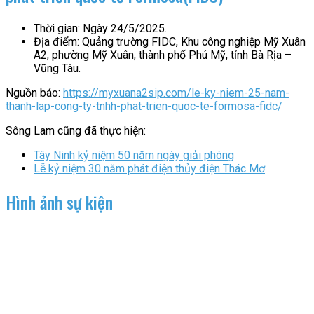
Thời gian: Ngày 24/5/2025.
Địa điểm: Quảng trường FIDC, Khu công nghiệp Mỹ Xuân
A2, phường Mỹ Xuân, thành phố Phú Mỹ, tỉnh Bà Rịa –
Vũng Tàu.
Nguồn báo:
https://myxuana2sip.com/le-ky-niem-25-nam-
thanh-lap-cong-ty-tnhh-phat-trien-quoc-te-formosa-fidc/
Sông Lam cũng đã thực hiện:
Tây Ninh kỷ niệm 50 năm ngày giải phóng
Lễ kỷ niệm 30 năm phát điện thủy điện Thác Mơ
Hình ảnh sự kiện