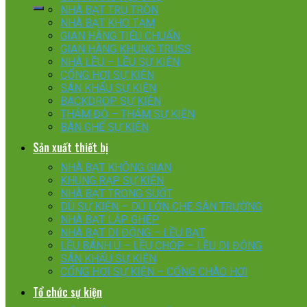
NHÀ BẠT TRỤ TRÒN
NHÀ BẠT KHO TẠM
GIAN HÀNG TIÊU CHUẨN
GIAN HÀNG KHUNG TRUSS
NHÀ LỀU – LỀU SỰ KIỆN
CỔNG HƠI SỰ KIỆN
SÂN KHẤU SỰ KIỆN
BACKDROP SỰ KIỆN
THẢM ĐỎ – THẢM SỰ KIỆN
BÀN GHẾ SỰ KIỆN
Sản xuất thiết bị
NHÀ BẠT KHÔNG GIAN
KHUNG RẠP SỰ KIỆN
NHÀ BẠT TRONG SUỐT
DÙ SỰ KIỆN – DÙ LỚN CHE SÂN TRƯỜNG
NHÀ BẠT LẮP GHÉP
NHÀ BẠT DI ĐỘNG – LỀU BẠT
LỀU BÁNH Ú – LỀU CHÓP – LỀU DI ĐỘNG
SÂN KHẤU SỰ KIỆN
CỔNG HƠI SỰ KIỆN – CỔNG CHÀO HƠI
Tổ chức sự kiện