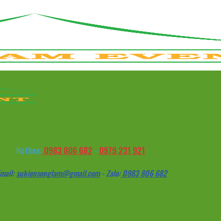
0983 806 682
0979 231 921
Hotline:
-
mail:
sukiensonglam@gmail.com
- Zalo:
0983 806 682