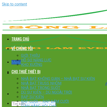
Skip to content
TRANG CHỦ
VỀ CHÚNG TÔI
GIỚI THIỆU
HỒ SƠ NĂNG LỰC
Menu
KHO XƯỞNG
CHO THUÊ THIẾT BỊ
NHÀ BẠT KHÔNG GIAN – NHÀ BẠT SỰ KIỆN
E
NHÀ BẠT TRUSS NHÔM
NHÀ BẠT TRONG SUỐT
DÙ SỰ KIỆN – DÙ NGOÀI TRỜI
RẠP SỰ KIỆN
RẠP CƯỚI – RẠP ĐÁM CƯỚI
GIAN HÀNG HỘI CHỢ