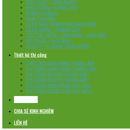
TIỆC CƯỚI – SINH NHẬT
KHỞI CÔNG – ĐỘNG THỔ
KHÁNH THÀNH
KHAI TRƯƠNG
LỄ RA MẮT QUÁNG BÁ SẢN PHẨM
LỄ KỶ NIỆM – THÀNH LẬP
TIỆC TẤT NIÊN – TÂN NIÊN – HỌP MẶT
HỘI THẢO – HỘI NGHỊ
LỄ HỘI – SỰ KIỆN CỘNG ĐỒNG
Thiết kế thi công
THIẾT KẾ GIAN HÀNG TRIỂN LÃM
THI CÔNG GIAN HÀNG TRIỂN LÃM
THI CÔNG BOOTH QUẢNG CÁO
THI CÔNG BOOTH TRƯNG BÀY
THI CÔNG GIAN HÀNG HỘI CHỢ
THI CÔNG CỔNG CHÀO SỰ KIỆN
KHÁCH HÀNG
CHIA SẺ KINH NGHIỆM
LIÊN HỆ