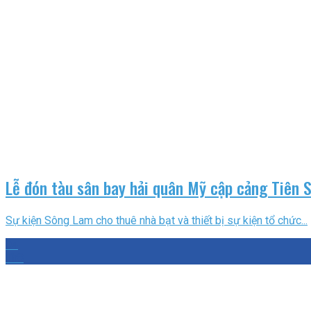
Lễ đón tàu sân bay hải quân Mỹ cập cảng Tiên 
Sự kiện Sông Lam cho thuê nhà bạt và thiết bị sự kiện tổ chức...
04
Th8