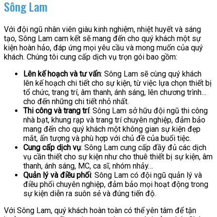
Sông Lam
Với đội ngũ nhân viên giàu kinh nghiệm, nhiệt huyết và sáng
tạo, Sông Lam cam kết sẽ mang đến cho quý khách một sự
kiện hoàn hảo, đáp ứng mọi yêu cầu và mong muốn của quý
khách. Chúng tôi cung cấp dịch vụ trọn gói bao gồm:
Lên kế hoạch và tư vấn
: Sông Lam sẽ cùng quý khách
lên kế hoạch chi tiết cho sự kiện, từ việc lựa chọn thiết bị
tổ chức, trang trí, âm thanh, ánh sáng, lên chương trình…
cho đến những chi tiết nhỏ nhất.
Thi công và trang trí
: Sông Lam sở hữu đội ngũ thi công
nhà bạt, khung rạp và trang trí chuyên nghiệp, đảm bảo
mang đến cho quý khách một không gian sự kiện đẹp
mắt, ấn tượng và phù hợp với chủ đề của buổi tiệc.
Cung cấp dịch vụ
: Sông Lam cung cấp đầy đủ các dịch
vụ cần thiết cho sự kiện như cho thuê thiết bị sự kiện, âm
thanh, ánh sáng, MC, ca sĩ, nhóm nhảy…
Quản lý và điều phối
: Sông Lam có đội ngũ quản lý và
điều phối chuyên nghiệp, đảm bảo mọi hoạt động trong
sự kiện diễn ra suôn sẻ và đúng tiến độ.
Với Sông Lam, quý khách hoàn toàn có thể yên tâm để tận