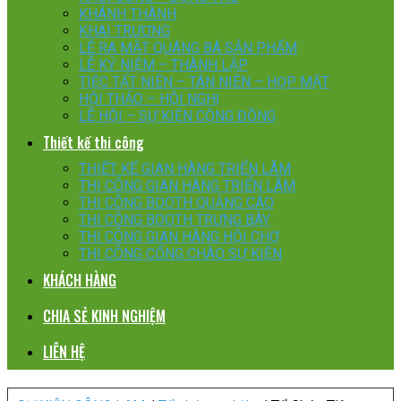
KHÁNH THÀNH
KHAI TRƯƠNG
LỄ RA MẮT QUÁNG BÁ SẢN PHẨM
LỄ KỶ NIỆM – THÀNH LẬP
TIỆC TẤT NIÊN – TÂN NIÊN – HỌP MẶT
HỘI THẢO – HỘI NGHỊ
LỄ HỘI – SỰ KIỆN CỘNG ĐỒNG
Thiết kế thi công
THIẾT KẾ GIAN HÀNG TRIỂN LÃM
THI CÔNG GIAN HÀNG TRIỂN LÃM
THI CÔNG BOOTH QUẢNG CÁO
THI CÔNG BOOTH TRƯNG BÀY
THI CÔNG GIAN HÀNG HỘI CHỢ
THI CÔNG CỔNG CHÀO SỰ KIỆN
KHÁCH HÀNG
CHIA SẺ KINH NGHIỆM
LIÊN HỆ