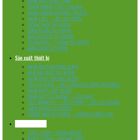
NHÀ BẠT KHO TẠM
GIAN HÀNG TIÊU CHUẨN
GIAN HÀNG KHUNG TRUSS
NHÀ LỀU – LỀU SỰ KIỆN
CỔNG HƠI SỰ KIỆN
SÂN KHẤU SỰ KIỆN
BACKDROP SỰ KIỆN
THẢM ĐỎ – THẢM SỰ KIỆN
BÀN GHẾ SỰ KIỆN
Sản xuất thiết bị
NHÀ BẠT KHÔNG GIAN
KHUNG RẠP SỰ KIỆN
NHÀ BẠT TRONG SUỐT
DÙ SỰ KIỆN – DÙ LỚN CHE SÂN TRƯỜNG
NHÀ BẠT LẮP GHÉP
NHÀ BẠT DI ĐỘNG – LỀU BẠT
LỀU BÁNH Ú – LỀU CHÓP – LỀU DI ĐỘNG
SÂN KHẤU SỰ KIỆN
CỔNG HƠI SỰ KIỆN – CỔNG CHÀO HƠI
Tổ chức sự kiện
TIỆC CƯỚI – SINH NHẬT
KHỞI CÔNG – ĐỘNG THỔ