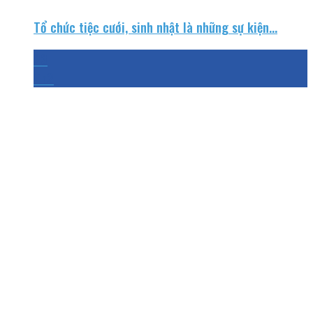
Tổ chức tiệc cưới, sinh nhật là những sự kiện...
23
Th2