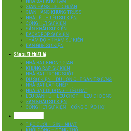
NHÀ BẠT KHO TẠM
GIAN HÀNG TIÊU CHUẨN
GIAN HÀNG KHUNG TRUSS
NHÀ LỀU – LỀU SỰ KIỆN
CỔNG HƠI SỰ KIỆN
SÂN KHẤU SỰ KIỆN
BACKDROP SỰ KIỆN
THẢM ĐỎ – THẢM SỰ KIỆN
BÀN GHẾ SỰ KIỆN
Sản xuất thiết bị
NHÀ BẠT KHÔNG GIAN
KHUNG RẠP SỰ KIỆN
NHÀ BẠT TRONG SUỐT
DÙ SỰ KIỆN – DÙ LỚN CHE SÂN TRƯỜNG
NHÀ BẠT LẮP GHÉP
NHÀ BẠT DI ĐỘNG – LỀU BẠT
LỀU BÁNH Ú – LỀU CHÓP – LỀU DI ĐỘNG
SÂN KHẤU SỰ KIỆN
CỔNG HƠI SỰ KIỆN – CỔNG CHÀO HƠI
Tổ chức sự kiện
TIỆC CƯỚI – SINH NHẬT
KHỞI CÔNG – ĐỘNG THỔ