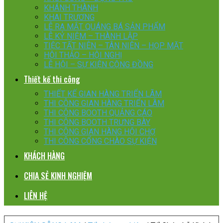
KHÁNH THÀNH
KHAI TRƯƠNG
LỄ RA MẮT QUÁNG BÁ SẢN PHẨM
LỄ KỶ NIỆM – THÀNH LẬP
TIỆC TẤT NIÊN – TÂN NIÊN – HỌP MẶT
HỘI THẢO – HỘI NGHỊ
LỄ HỘI – SỰ KIỆN CỘNG ĐỒNG
Thiết kế thi công
THIẾT KẾ GIAN HÀNG TRIỂN LÃM
THI CÔNG GIAN HÀNG TRIỂN LÃM
THI CÔNG BOOTH QUẢNG CÁO
THI CÔNG BOOTH TRƯNG BÀY
THI CÔNG GIAN HÀNG HỘI CHỢ
THI CÔNG CỔNG CHÀO SỰ KIỆN
KHÁCH HÀNG
CHIA SẺ KINH NGHIỆM
LIÊN HỆ