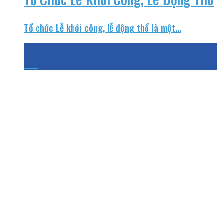
Tổ chức Lễ khởi công, lễ động thổ là một...
26
Th4