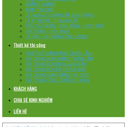
KHÁNH THÀNH
KHAI TRƯƠNG
LỄ RA MẮT QUÁNG BÁ SẢN PHẨM
LỄ KỶ NIỆM – THÀNH LẬP
TIỆC TẤT NIÊN – TÂN NIÊN – HỌP MẶT
HỘI THẢO – HỘI NGHỊ
LỄ HỘI – SỰ KIỆN CỘNG ĐỒNG
Thiết kế thi công
THIẾT KẾ GIAN HÀNG TRIỂN LÃM
THI CÔNG GIAN HÀNG TRIỂN LÃM
THI CÔNG BOOTH QUẢNG CÁO
THI CÔNG BOOTH TRƯNG BÀY
THI CÔNG GIAN HÀNG HỘI CHỢ
THI CÔNG CỔNG CHÀO SỰ KIỆN
KHÁCH HÀNG
CHIA SẺ KINH NGHIỆM
LIÊN HỆ