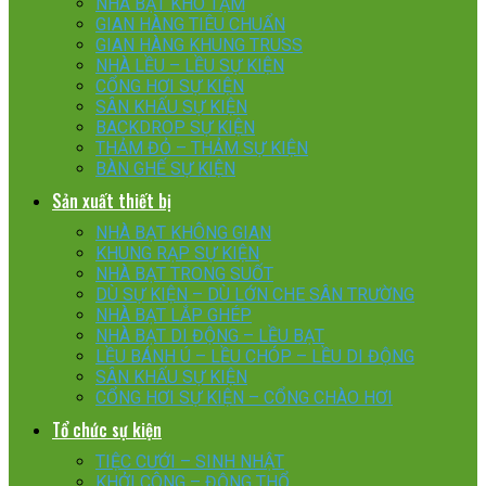
NHÀ BẠT KHO TẠM
GIAN HÀNG TIÊU CHUẨN
GIAN HÀNG KHUNG TRUSS
NHÀ LỀU – LỀU SỰ KIỆN
CỔNG HƠI SỰ KIỆN
SÂN KHẤU SỰ KIỆN
BACKDROP SỰ KIỆN
THẢM ĐỎ – THẢM SỰ KIỆN
BÀN GHẾ SỰ KIỆN
Sản xuất thiết bị
NHÀ BẠT KHÔNG GIAN
KHUNG RẠP SỰ KIỆN
NHÀ BẠT TRONG SUỐT
DÙ SỰ KIỆN – DÙ LỚN CHE SÂN TRƯỜNG
NHÀ BẠT LẮP GHÉP
NHÀ BẠT DI ĐỘNG – LỀU BẠT
LỀU BÁNH Ú – LỀU CHÓP – LỀU DI ĐỘNG
SÂN KHẤU SỰ KIỆN
CỔNG HƠI SỰ KIỆN – CỔNG CHÀO HƠI
Tổ chức sự kiện
TIỆC CƯỚI – SINH NHẬT
KHỞI CÔNG – ĐỘNG THỔ