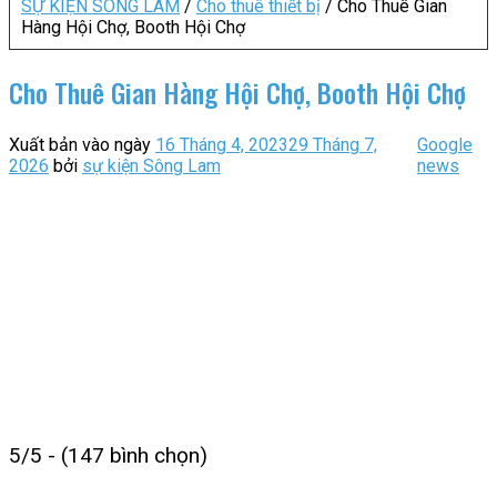
SỰ KIỆN SÔNG LAM
/
Cho thuê thiết bị
/
Cho Thuê Gian
Hàng Hội Chợ, Booth Hội Chợ
Cho Thuê Gian Hàng Hội Chợ, Booth Hội Chợ
Xuất bản vào ngày
16 Tháng 4, 2023
29 Tháng 7,
Google
2026
bởi
sự kiện Sông Lam
news
5/5 - (147 bình chọn)