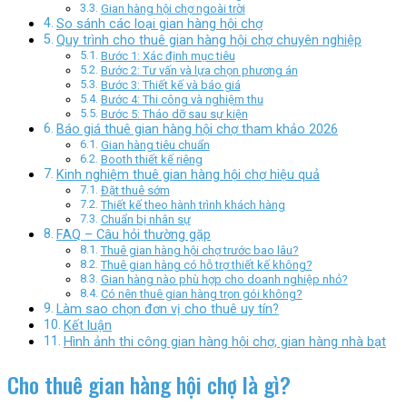
Gian hàng hội chợ ngoài trời
So sánh các loại gian hàng hội chợ
Quy trình cho thuê gian hàng hội chợ chuyên nghiệp
Bước 1: Xác định mục tiêu
Bước 2: Tư vấn và lựa chọn phương án
Bước 3: Thiết kế và báo giá
Bước 4: Thi công và nghiệm thu
Bước 5: Tháo dỡ sau sự kiện
Báo giá thuê gian hàng hội chợ tham khảo 2026
Gian hàng tiêu chuẩn
Booth thiết kế riêng
Kinh nghiệm thuê gian hàng hội chợ hiệu quả
Đặt thuê sớm
Thiết kế theo hành trình khách hàng
Chuẩn bị nhân sự
FAQ – Câu hỏi thường gặp
Thuê gian hàng hội chợ trước bao lâu?
Thuê gian hàng có hỗ trợ thiết kế không?
Gian hàng nào phù hợp cho doanh nghiệp nhỏ?
Có nên thuê gian hàng trọn gói không?
Làm sao chọn đơn vị cho thuê uy tín?
Kết luận
Hình ảnh thi công gian hàng hội chợ, gian hàng nhà bạt
Cho thuê gian hàng hội chợ là gì?