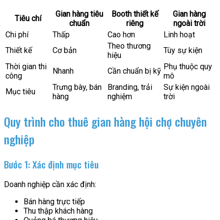
Gian hàng tiêu
Booth thiết kế
Gian hàng
Tiêu chí
chuẩn
riêng
ngoài trời
Chi phí
Thấp
Cao hơn
Linh hoạt
Theo thương
Thiết kế
Cơ bản
Tùy sự kiện
hiệu
Thời gian thi
Phụ thuộc quy
Nhanh
Cần chuẩn bị kỹ
công
mô
Trưng bày, bán
Branding, trải
Sự kiện ngoài
Mục tiêu
hàng
nghiệm
trời
Quy trình cho thuê gian hàng hội chợ chuyên
nghiệp
Bước 1: Xác định mục tiêu
Doanh nghiệp cần xác định:
Bán hàng trực tiếp
Thu thập khách hàng