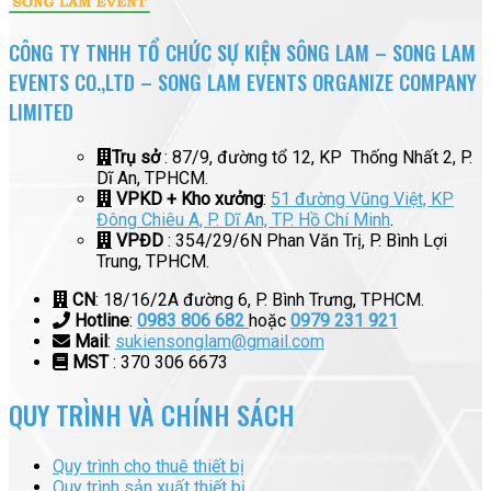
CÔNG TY TNHH TỔ CHỨC SỰ KIỆN SÔNG LAM – SONG LAM
EVENTS CO.,LTD – SONG LAM EVENTS ORGANIZE COMPANY
LIMITED
Trụ sở
: 87/9, đường tổ 12, KP Thống Nhất 2, P.
Dĩ An, TPHCM.
VPKD + Kho xưởng
:
51 đường Vũng Việt, KP
Đông Chiêu A, P. Dĩ An, TP. Hồ Chí Minh
.
VPĐD
: 354/29/6N Phan Văn Trị, P. Bình Lợi
Trung, TPHCM.
CN
: 18/16/2A đường 6, P. Bình Trưng, TPHCM.
Hotline
:
0983 806 682
hoặc
0979 231 921
Mail
:
sukiensonglam@gmail.com
MST
: 370 306 6673
QUY TRÌNH VÀ CHÍNH SÁCH
Quy trình cho thuê thiết bị
Quy trình sản xuất thiết bị