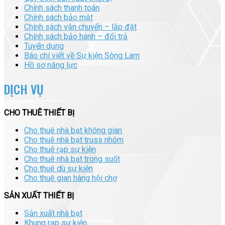
Chính sách thanh toán
Chính sách bảo mật
Chính sách vận chuyển – lắp đặt
Chính sách bảo hành – đổi trả
Tuyển dụng
Báo chí viết về Sự kiện Sông Lam
Hồ sơ năng lực
DỊCH VỤ
CHO THUÊ THIẾT BỊ
Cho thuê nhà bạt không gian
Cho thuê nhà bạt truss nhôm
Cho thuê rạp sự kiện
Cho thuê nhà bạt trong suốt
Cho thuê dù sự kiện
Cho thuê gian hàng hội chợ
SẢN XUẤT THIẾT BỊ
Sản xuất nhà bạt
Khung rạp sự kiện