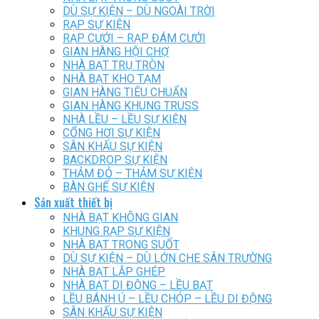
DÙ SỰ KIỆN – DÙ NGOÀI TRỜI
RẠP SỰ KIỆN
RẠP CƯỚI – RẠP ĐÁM CƯỚI
GIAN HÀNG HỘI CHỢ
NHÀ BẠT TRỤ TRÒN
NHÀ BẠT KHO TẠM
GIAN HÀNG TIÊU CHUẨN
GIAN HÀNG KHUNG TRUSS
NHÀ LỀU – LỀU SỰ KIỆN
CỔNG HƠI SỰ KIỆN
SÂN KHẤU SỰ KIỆN
BACKDROP SỰ KIỆN
THẢM ĐỎ – THẢM SỰ KIỆN
BÀN GHẾ SỰ KIỆN
Sản xuất thiết bị
NHÀ BẠT KHÔNG GIAN
KHUNG RẠP SỰ KIỆN
NHÀ BẠT TRONG SUỐT
DÙ SỰ KIỆN – DÙ LỚN CHE SÂN TRƯỜNG
NHÀ BẠT LẮP GHÉP
NHÀ BẠT DI ĐỘNG – LỀU BẠT
LỀU BÁNH Ú – LỀU CHÓP – LỀU DI ĐỘNG
SÂN KHẤU SỰ KIỆN