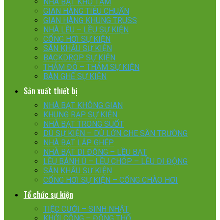
NHÀ BẠT KHO TẠM
GIAN HÀNG TIÊU CHUẨN
GIAN HÀNG KHUNG TRUSS
NHÀ LỀU – LỀU SỰ KIỆN
CỔNG HƠI SỰ KIỆN
SÂN KHẤU SỰ KIỆN
BACKDROP SỰ KIỆN
THẢM ĐỎ – THẢM SỰ KIỆN
BÀN GHẾ SỰ KIỆN
Sản xuất thiết bị
NHÀ BẠT KHÔNG GIAN
KHUNG RẠP SỰ KIỆN
NHÀ BẠT TRONG SUỐT
DÙ SỰ KIỆN – DÙ LỚN CHE SÂN TRƯỜNG
NHÀ BẠT LẮP GHÉP
NHÀ BẠT DI ĐỘNG – LỀU BẠT
LỀU BÁNH Ú – LỀU CHÓP – LỀU DI ĐỘNG
SÂN KHẤU SỰ KIỆN
CỔNG HƠI SỰ KIỆN – CỔNG CHÀO HƠI
Tổ chức sự kiện
TIỆC CƯỚI – SINH NHẬT
KHỞI CÔNG – ĐỘNG THỔ