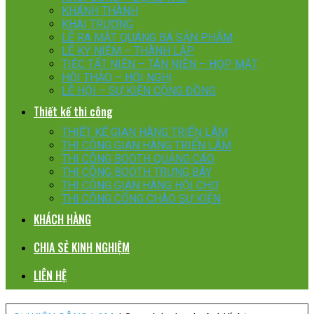
KHÁNH THÀNH
KHAI TRƯƠNG
LỄ RA MẮT QUÁNG BÁ SẢN PHẨM
LỄ KỶ NIỆM – THÀNH LẬP
TIỆC TẤT NIÊN – TÂN NIÊN – HỌP MẶT
HỘI THẢO – HỘI NGHỊ
LỄ HỘI – SỰ KIỆN CỘNG ĐỒNG
Thiết kế thi công
THIẾT KẾ GIAN HÀNG TRIỂN LÃM
THI CÔNG GIAN HÀNG TRIỂN LÃM
THI CÔNG BOOTH QUẢNG CÁO
THI CÔNG BOOTH TRƯNG BÀY
THI CÔNG GIAN HÀNG HỘI CHỢ
THI CÔNG CỔNG CHÀO SỰ KIỆN
KHÁCH HÀNG
CHIA SẺ KINH NGHIỆM
LIÊN HỆ