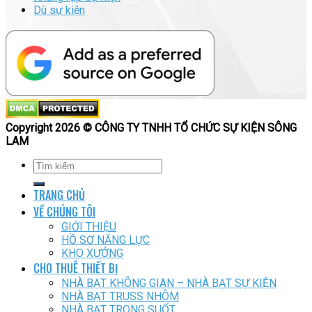
Dù sự kiện
Copyright 2026 © CÔNG TY TNHH TỔ CHỨC SỰ KIỆN SÔNG
LAM
TRANG CHỦ
VỀ CHÚNG TÔI
GIỚI THIỆU
HỒ SƠ NĂNG LỰC
KHO XƯỞNG
CHO THUÊ THIẾT BỊ
NHÀ BẠT KHÔNG GIAN – NHÀ BẠT SỰ KIỆN
NHÀ BẠT TRUSS NHÔM
NHÀ BẠT TRONG SUỐT