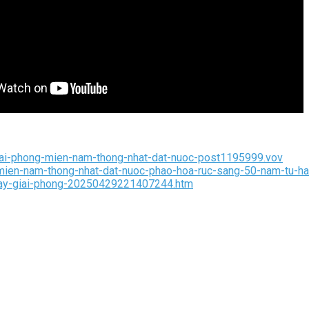
-giai-phong-mien-nam-thong-nhat-dat-nuoc-post1195999.vov
g-mien-nam-thong-nhat-dat-nuoc-phao-hoa-ruc-sang-50-nam-tu-h
-ngay-giai-phong-20250429221407244.htm