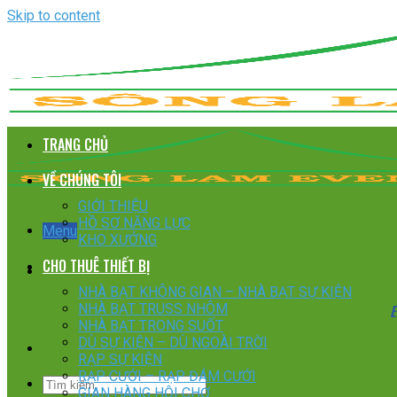
Skip to content
TRANG CHỦ
VỀ CHÚNG TÔI
GIỚI THIỆU
HỒ SƠ NĂNG LỰC
Menu
KHO XƯỞNG
CHO THUÊ THIẾT BỊ
NHÀ BẠT KHÔNG GIAN – NHÀ BẠT SỰ KIỆN
E
NHÀ BẠT TRUSS NHÔM
NHÀ BẠT TRONG SUỐT
DÙ SỰ KIỆN – DÙ NGOÀI TRỜI
RẠP SỰ KIỆN
RẠP CƯỚI – RẠP ĐÁM CƯỚI
GIAN HÀNG HỘI CHỢ