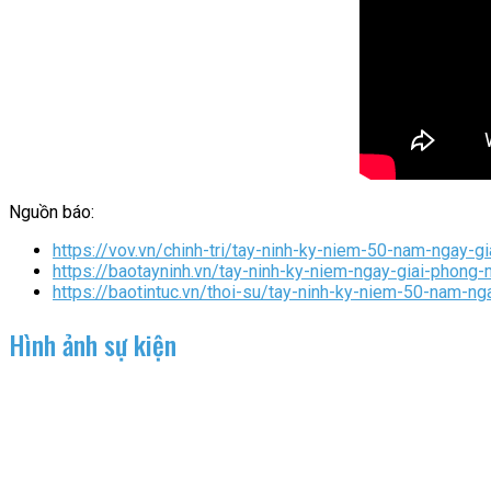
Nguồn báo:
https://vov.vn/chinh-tri/tay-ninh-ky-niem-50-nam-ngay
https://baotayninh.vn/tay-ninh-ky-niem-ngay-giai-phon
https://baotintuc.vn/thoi-su/tay-ninh-ky-niem-50-nam
Hình ảnh sự kiện