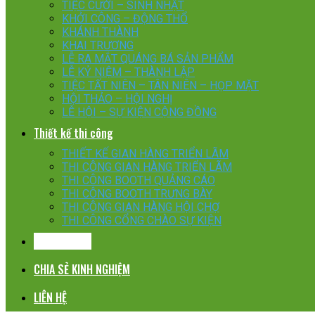
TIỆC CƯỚI – SINH NHẬT
KHỞI CÔNG – ĐỘNG THỔ
KHÁNH THÀNH
KHAI TRƯƠNG
LỄ RA MẮT QUÁNG BÁ SẢN PHẨM
LỄ KỶ NIỆM – THÀNH LẬP
TIỆC TẤT NIÊN – TÂN NIÊN – HỌP MẶT
HỘI THẢO – HỘI NGHỊ
LỄ HỘI – SỰ KIỆN CỘNG ĐỒNG
Thiết kế thi công
THIẾT KẾ GIAN HÀNG TRIỂN LÃM
THI CÔNG GIAN HÀNG TRIỂN LÃM
THI CÔNG BOOTH QUẢNG CÁO
THI CÔNG BOOTH TRƯNG BÀY
THI CÔNG GIAN HÀNG HỘI CHỢ
THI CÔNG CỔNG CHÀO SỰ KIỆN
KHÁCH HÀNG
CHIA SẺ KINH NGHIỆM
LIÊN HỆ