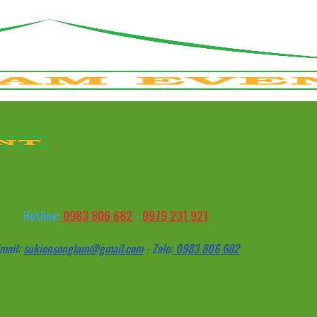
0983 806 682
0979 231 921
Hotline:
-
mail:
sukiensonglam@gmail.com
- Zalo:
0983 806 682