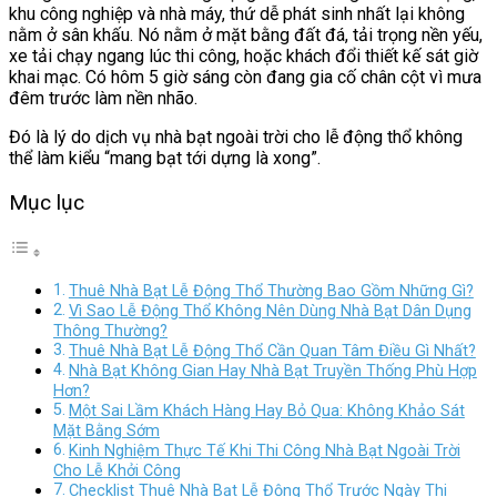
khu công nghiệp và nhà máy, thứ dễ phát sinh nhất lại không
nằm ở sân khấu. Nó nằm ở mặt bằng đất đá, tải trọng nền yếu,
xe tải chạy ngang lúc thi công, hoặc khách đổi thiết kế sát giờ
khai mạc. Có hôm 5 giờ sáng còn đang gia cố chân cột vì mưa
đêm trước làm nền nhão.
Đó là lý do dịch vụ nhà bạt ngoài trời cho lễ động thổ không
thể làm kiểu “mang bạt tới dựng là xong”.
Mục lục
Thuê Nhà Bạt Lễ Động Thổ Thường Bao Gồm Những Gì?
Vì Sao Lễ Động Thổ Không Nên Dùng Nhà Bạt Dân Dụng
Thông Thường?
Thuê Nhà Bạt Lễ Động Thổ Cần Quan Tâm Điều Gì Nhất?
Nhà Bạt Không Gian Hay Nhà Bạt Truyền Thống Phù Hợp
Hơn?
Một Sai Lầm Khách Hàng Hay Bỏ Qua: Không Khảo Sát
Mặt Bằng Sớm
Kinh Nghiệm Thực Tế Khi Thi Công Nhà Bạt Ngoài Trời
Cho Lễ Khởi Công
Checklist Thuê Nhà Bạt Lễ Động Thổ Trước Ngày Thi