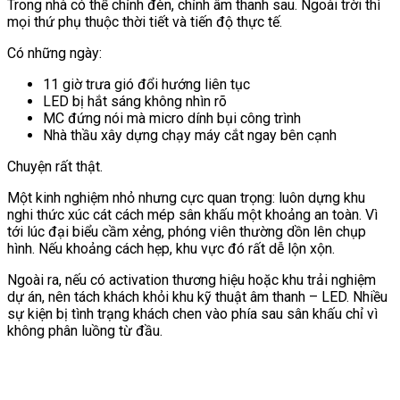
Trong nhà có thể chỉnh đèn, chỉnh âm thanh sau. Ngoài trời thì
mọi thứ phụ thuộc thời tiết và tiến độ thực tế.
Có những ngày:
11 giờ trưa gió đổi hướng liên tục
LED bị hắt sáng không nhìn rõ
MC đứng nói mà micro dính bụi công trình
Nhà thầu xây dựng chạy máy cắt ngay bên cạnh
Chuyện rất thật.
Một kinh nghiệm nhỏ nhưng cực quan trọng: luôn dựng khu
nghi thức xúc cát cách mép sân khấu một khoảng an toàn. Vì
tới lúc đại biểu cầm xẻng, phóng viên thường dồn lên chụp
hình. Nếu khoảng cách hẹp, khu vực đó rất dễ lộn xộn.
Ngoài ra, nếu có activation thương hiệu hoặc khu trải nghiệm
dự án, nên tách khách khỏi khu kỹ thuật âm thanh – LED. Nhiều
sự kiện bị tình trạng khách chen vào phía sau sân khấu chỉ vì
không phân luồng từ đầu.