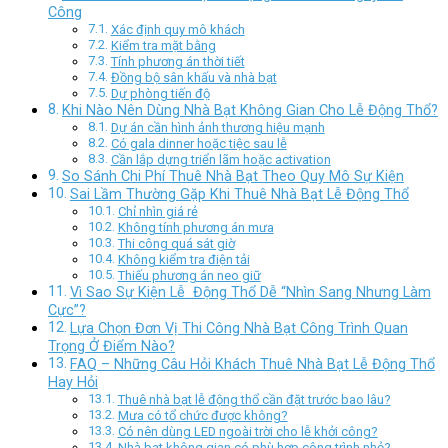
Công
Xác định quy mô khách
Kiểm tra mặt bằng
Tính phương án thời tiết
Đồng bộ sân khấu và nhà bạt
Dự phòng tiến độ
Khi Nào Nên Dùng Nhà Bạt Không Gian Cho Lễ Động Thổ?
Dự án cần hình ảnh thương hiệu mạnh
Có gala dinner hoặc tiệc sau lễ
Cần lắp dựng triển lãm hoặc activation
So Sánh Chi Phí Thuê Nhà Bạt Theo Quy Mô Sự Kiện
Sai Lầm Thường Gặp Khi Thuê Nhà Bạt Lễ Động Thổ
Chỉ nhìn giá rẻ
Không tính phương án mưa
Thi công quá sát giờ
Không kiểm tra điện tải
Thiếu phương án neo giữ
Vì Sao Sự Kiện Lễ Động Thổ Dễ “Nhìn Sang Nhưng Làm
Cực”?
Lựa Chọn Đơn Vị Thi Công Nhà Bạt Công Trình Quan
Trọng Ở Điểm Nào?
FAQ – Những Câu Hỏi Khách Thuê Nhà Bạt Lễ Động Thổ
Hay Hỏi
Thuê nhà bạt lễ động thổ cần đặt trước bao lâu?
Mưa có tổ chức được không?
Có nên dùng LED ngoài trời cho lễ khởi công?
Nhà bạt không gian có phù hợp công trình nhỏ?