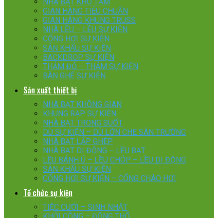
NHÀ BẠT KHO TẠM
GIAN HÀNG TIÊU CHUẨN
GIAN HÀNG KHUNG TRUSS
NHÀ LỀU – LỀU SỰ KIỆN
CỔNG HƠI SỰ KIỆN
SÂN KHẤU SỰ KIỆN
BACKDROP SỰ KIỆN
THẢM ĐỎ – THẢM SỰ KIỆN
BÀN GHẾ SỰ KIỆN
Sản xuất thiết bị
NHÀ BẠT KHÔNG GIAN
KHUNG RẠP SỰ KIỆN
NHÀ BẠT TRONG SUỐT
DÙ SỰ KIỆN – DÙ LỚN CHE SÂN TRƯỜNG
NHÀ BẠT LẮP GHÉP
NHÀ BẠT DI ĐỘNG – LỀU BẠT
LỀU BÁNH Ú – LỀU CHÓP – LỀU DI ĐỘNG
SÂN KHẤU SỰ KIỆN
CỔNG HƠI SỰ KIỆN – CỔNG CHÀO HƠI
Tổ chức sự kiện
TIỆC CƯỚI – SINH NHẬT
KHỞI CÔNG – ĐỘNG THỔ