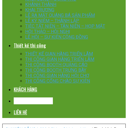
KHÁNH THÀNH
KHAI TRƯƠNG
LỄ RA MẮT QUÁNG BÁ SẢN PHẨM
LỄ KỶ NIỆM – THÀNH LẬP
TIỆC TẤT NIÊN – TÂN NIÊN – HỌP MẶT
HỘI THẢO – HỘI NGHỊ
LỄ HỘI – SỰ KIỆN CỘNG ĐỒNG
Thiết kế thi công
THIẾT KẾ GIAN HÀNG TRIỂN LÃM
THI CÔNG GIAN HÀNG TRIỂN LÃM
THI CÔNG BOOTH QUẢNG CÁO
THI CÔNG BOOTH TRƯNG BÀY
THI CÔNG GIAN HÀNG HỘI CHỢ
THI CÔNG CỔNG CHÀO SỰ KIỆN
KHÁCH HÀNG
CHIA SẺ KINH NGHIỆM
LIÊN HỆ