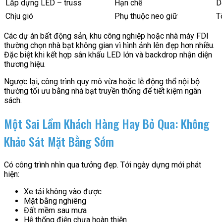
Lắp dựng LED – truss
Hạn chế
D
Chịu gió
Phụ thuộc neo giữ
T
Các dự án bất động sản, khu công nghiệp hoặc nhà máy FDI
thường chọn nhà bạt không gian vì hình ảnh lên đẹp hơn nhiều.
Đặc biệt khi kết hợp sân khấu LED lớn và backdrop nhận diện
thương hiệu.
Ngược lại, công trình quy mô vừa hoặc lễ động thổ nội bộ
thường tối ưu bằng nhà bạt truyền thống để tiết kiệm ngân
sách.
Một Sai Lầm Khách Hàng Hay Bỏ Qua: Không
Khảo Sát Mặt Bằng Sớm
Có công trình nhìn qua tưởng đẹp. Tới ngày dựng mới phát
hiện:
Xe tải không vào được
Mặt bằng nghiêng
Đất mềm sau mưa
Hệ thống điện chưa hoàn thiện