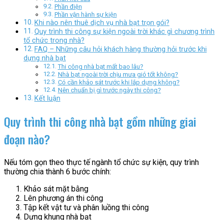
Phần điện
Phần vận hành sự kiện
Khi nào nên thuê dịch vụ nhà bạt trọn gói?
Quy trình thi công sự kiện ngoài trời khác gì chương trình
tổ chức trong nhà?
FAQ – Những câu hỏi khách hàng thường hỏi trước khi
dựng nhà bạt
Thi công nhà bạt mất bao lâu?
Nhà bạt ngoài trời chịu mưa gió tốt không?
Có cần khảo sát trước khi lắp dựng không?
Nên chuẩn bị gì trước ngày thi công?
Kết luận
Quy trình thi công nhà bạt gồm những giai
đoạn nào?
Nếu tóm gọn theo thực tế ngành tổ chức sự kiện, quy trình
thường chia thành 6 bước chính:
Khảo sát mặt bằng
Lên phương án thi công
Tập kết vật tư và phân luồng thi công
Dựng khung nhà bạt