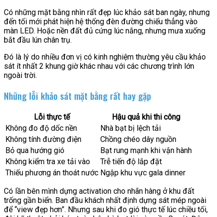
Có những mặt bằng nhìn rất đẹp lúc khảo sát ban ngày, nhưng
đến tối mới phát hiện hệ thống đèn đường chiếu thẳng vào
màn LED. Hoặc nền đất đủ cứng lúc nắng, nhưng mưa xuống
bắt đầu lún chân trụ.
Đó là lý do nhiều đơn vị có kinh nghiệm thường yêu cầu khảo
sát ít nhất 2 khung giờ khác nhau với các chương trình lớn
ngoài trời.
Những lỗi khảo sát mặt bằng rất hay gặp
Lỗi thực tế
Hậu quả khi thi công
Không đo độ dốc nền
Nhà bạt bị lệch tải
Không tính đường điện
Chồng chéo dây nguồn
Bỏ qua hướng gió
Bạt rung mạnh khi vận hành
Không kiểm tra xe tải vào
Trễ tiến độ lắp đặt
Thiếu phương án thoát nước
Ngập khu vực gala dinner
Có lần bên mình dựng activation cho nhãn hàng ở khu đất
trống gần biển. Ban đầu khách nhất định dựng sát mép ngoài
để “view đẹp hơn”. Nhưng sau khi đo gió thực tế lúc chiều tối,