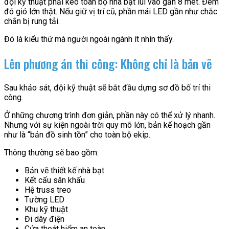
đội kỹ thuật phải kéo toàn bộ nhà bạt lùi vào gần 8 mét. Đêm
đó gió lớn thật. Nếu giữ vị trí cũ, phần mái LED gần như chắc
chắn bị rung tải.
Đó là kiểu thứ mà người ngoài ngành ít nhìn thấy.
Lên phương án thi công: Không chỉ là bản vẽ
Sau khảo sát, đội kỹ thuật sẽ bắt đầu dựng sơ đồ bố trí thi
công.
Ở những chương trình đơn giản, phần này có thể xử lý nhanh.
Nhưng với sự kiện ngoài trời quy mô lớn, bản kế hoạch gần
như là “bản đồ sinh tồn” cho toàn bộ ekip.
Thông thường sẽ bao gồm:
Bản vẽ thiết kế nhà bạt
Kết cấu sân khấu
Hệ truss treo
Tường LED
Khu kỹ thuật
Đi dây điện
Cửa thoát hiểm an toàn