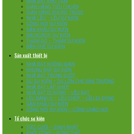
NHÀ BẠT KHO TẠM
GIAN HÀNG TIÊU CHUẨN
GIAN HÀNG KHUNG TRUSS
NHÀ LỀU – LỀU SỰ KIỆN
CỔNG HƠI SỰ KIỆN
SÂN KHẤU SỰ KIỆN
BACKDROP SỰ KIỆN
THẢM ĐỎ – THẢM SỰ KIỆN
BÀN GHẾ SỰ KIỆN
Sản xuất thiết bị
NHÀ BẠT KHÔNG GIAN
KHUNG RẠP SỰ KIỆN
NHÀ BẠT TRONG SUỐT
DÙ SỰ KIỆN – DÙ LỚN CHE SÂN TRƯỜNG
NHÀ BẠT LẮP GHÉP
NHÀ BẠT DI ĐỘNG – LỀU BẠT
LỀU BÁNH Ú – LỀU CHÓP – LỀU DI ĐỘNG
SÂN KHẤU SỰ KIỆN
CỔNG HƠI SỰ KIỆN – CỔNG CHÀO HƠI
Tổ chức sự kiện
TIỆC CƯỚI – SINH NHẬT
KHỞI CÔNG – ĐỘNG THỔ