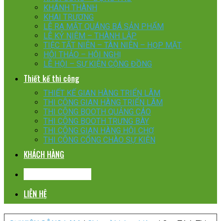
KHÁNH THÀNH
KHAI TRƯƠNG
LỄ RA MẮT QUÁNG BÁ SẢN PHẨM
LỄ KỶ NIỆM – THÀNH LẬP
TIỆC TẤT NIÊN – TÂN NIÊN – HỌP MẶT
HỘI THẢO – HỘI NGHỊ
LỄ HỘI – SỰ KIỆN CỘNG ĐỒNG
Thiết kế thi công
THIẾT KẾ GIAN HÀNG TRIỂN LÃM
THI CÔNG GIAN HÀNG TRIỂN LÃM
THI CÔNG BOOTH QUẢNG CÁO
THI CÔNG BOOTH TRƯNG BÀY
THI CÔNG GIAN HÀNG HỘI CHỢ
THI CÔNG CỔNG CHÀO SỰ KIỆN
KHÁCH HÀNG
CHIA SẺ KINH NGHIỆM
LIÊN HỆ