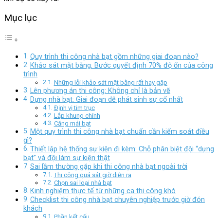
Mục lục
Quy trình thi công nhà bạt gồm những giai đoạn nào?
Khảo sát mặt bằng: Bước quyết định 70% độ ổn của công
trình
Những lỗi khảo sát mặt bằng rất hay gặp
Lên phương án thi công: Không chỉ là bản vẽ
Dựng nhà bạt: Giai đoạn dễ phát sinh sự cố nhất
Định vị tim trục
Lắp khung chính
Căng mái bạt
Một quy trình thi công nhà bạt chuẩn cần kiểm soát điều
gì?
Thiết lập hệ thống sự kiện đi kèm: Chỗ phân biệt đội “dựng
bạt” và đội làm sự kiện thật
Sai lầm thường gặp khi thi công nhà bạt ngoài trời
Thi công quá sát giờ diễn ra
Chọn sai loại nhà bạt
Kinh nghiệm thực tế từ những ca thi công khó
Checklist thi công nhà bạt chuyên nghiệp trước giờ đón
khách
Phần kết cấu