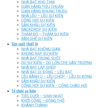
NHÀ BẠT KHO TẠM
GIAN HÀNG TIÊU CHUẨN
GIAN HÀNG KHUNG TRUSS
NHÀ LỀU – LỀU SỰ KIỆN
CỔNG HƠI SỰ KIỆN
SÂN KHẤU SỰ KIỆN
BACKDROP SỰ KIỆN
THẢM ĐỎ – THẢM SỰ KIỆN
BÀN GHẾ SỰ KIỆN
Sản xuất thiết bị
NHÀ BẠT KHÔNG GIAN
KHUNG RẠP SỰ KIỆN
NHÀ BẠT TRONG SUỐT
DÙ SỰ KIỆN – DÙ LỚN CHE SÂN TRƯỜNG
NHÀ BẠT LẮP GHÉP
NHÀ BẠT DI ĐỘNG – LỀU BẠT
LỀU BÁNH Ú – LỀU CHÓP – LỀU DI ĐỘNG
SÂN KHẤU SỰ KIỆN
CỔNG HƠI SỰ KIỆN – CỔNG CHÀO HƠI
Tổ chức sự kiện
TIỆC CƯỚI – SINH NHẬT
KHỞI CÔNG – ĐỘNG THỔ
KHÁNH THÀNH