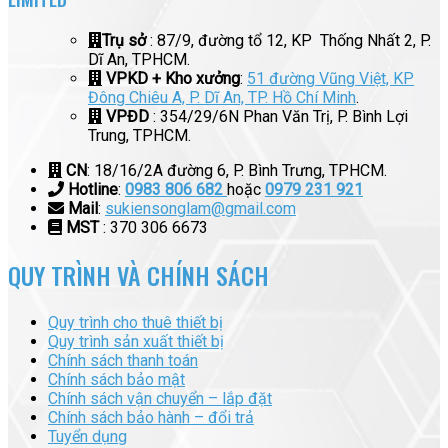
Trụ sở
: 87/9, đường tổ 12, KP Thống Nhất 2, P.
Dĩ An, TPHCM.
VPKD + Kho xưởng
:
51 đường Vũng Việt, KP
Đông Chiêu A, P. Dĩ An, TP. Hồ Chí Minh
.
VPĐD
: 354/29/6N Phan Văn Trị, P. Bình Lợi
Trung, TPHCM.
CN
: 18/16/2A đường 6, P. Bình Trưng, TPHCM.
Hotline
:
0983 806 682
hoặc
0979 231 921
Mail
:
sukiensonglam@gmail.com
MST
: 370 306 6673
QUY TRÌNH VÀ CHÍNH SÁCH
Quy trình cho thuê thiết bị
Quy trình sản xuất thiết bị
Chính sách thanh toán
Chính sách bảo mật
Chính sách vận chuyển – lắp đặt
Chính sách bảo hành – đổi trả
Tuyển dụng