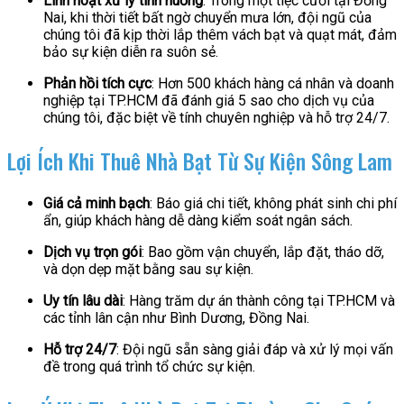
Linh hoạt xử lý tình huống
: Trong một tiệc cưới tại Đồng
Nai, khi thời tiết bất ngờ chuyển mưa lớn, đội ngũ của
chúng tôi đã kịp thời lắp thêm vách bạt và quạt mát, đảm
bảo sự kiện diễn ra suôn sẻ.
Phản hồi tích cực
: Hơn 500 khách hàng cá nhân và doanh
nghiệp tại TP.HCM đã đánh giá 5 sao cho dịch vụ của
chúng tôi, đặc biệt về tính chuyên nghiệp và hỗ trợ 24/7.
Lợi Ích Khi Thuê Nhà Bạt Từ Sự Kiện Sông Lam
Giá cả minh bạch
: Báo giá chi tiết, không phát sinh chi phí
ẩn, giúp khách hàng dễ dàng kiểm soát ngân sách.
Dịch vụ trọn gói
: Bao gồm vận chuyển, lắp đặt, tháo dỡ,
và dọn dẹp mặt bằng sau sự kiện.
Uy tín lâu dài
: Hàng trăm dự án thành công tại TP.HCM và
các tỉnh lân cận như Bình Dương, Đồng Nai.
Hỗ trợ 24/7
: Đội ngũ sẵn sàng giải đáp và xử lý mọi vấn
đề trong quá trình tổ chức sự kiện.