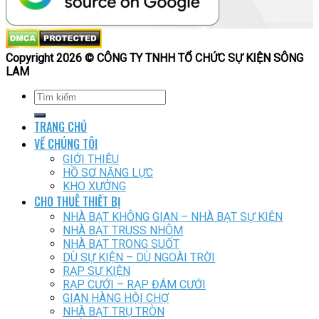
Copyright 2026 © CÔNG TY TNHH TỔ CHỨC SỰ KIỆN SÔNG
LAM
TRANG CHỦ
VỀ CHÚNG TÔI
GIỚI THIỆU
HỒ SƠ NĂNG LỰC
KHO XƯỞNG
CHO THUÊ THIẾT BỊ
NHÀ BẠT KHÔNG GIAN – NHÀ BẠT SỰ KIỆN
NHÀ BẠT TRUSS NHÔM
NHÀ BẠT TRONG SUỐT
DÙ SỰ KIỆN – DÙ NGOÀI TRỜI
RẠP SỰ KIỆN
RẠP CƯỚI – RẠP ĐÁM CƯỚI
GIAN HÀNG HỘI CHỢ
NHÀ BẠT TRỤ TRÒN