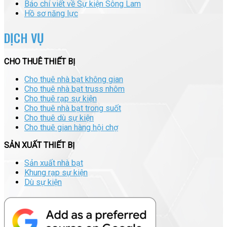
Báo chí viết về Sự kiện Sông Lam
Hồ sơ năng lực
DỊCH VỤ
CHO THUÊ THIẾT BỊ
Cho thuê nhà bạt không gian
Cho thuê nhà bạt truss nhôm
Cho thuê rạp sự kiện
Cho thuê nhà bạt trong suốt
Cho thuê dù sự kiện
Cho thuê gian hàng hội chợ
SẢN XUẤT THIẾT BỊ
Sản xuất nhà bạt
Khung rạp sự kiện
Dù sự kiện