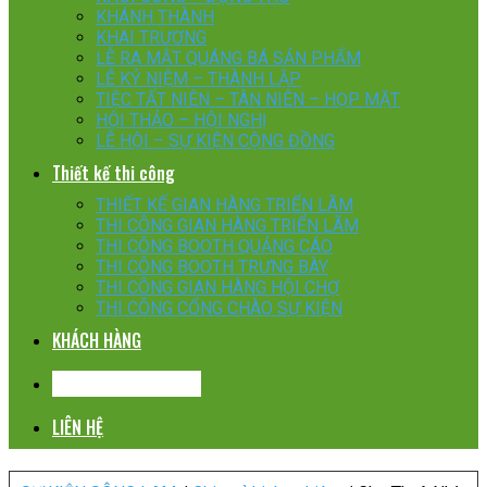
KHÁNH THÀNH
KHAI TRƯƠNG
LỄ RA MẮT QUÁNG BÁ SẢN PHẨM
LỄ KỶ NIỆM – THÀNH LẬP
TIỆC TẤT NIÊN – TÂN NIÊN – HỌP MẶT
HỘI THẢO – HỘI NGHỊ
LỄ HỘI – SỰ KIỆN CỘNG ĐỒNG
Thiết kế thi công
THIẾT KẾ GIAN HÀNG TRIỂN LÃM
THI CÔNG GIAN HÀNG TRIỂN LÃM
THI CÔNG BOOTH QUẢNG CÁO
THI CÔNG BOOTH TRƯNG BÀY
THI CÔNG GIAN HÀNG HỘI CHỢ
THI CÔNG CỔNG CHÀO SỰ KIỆN
KHÁCH HÀNG
CHIA SẺ KINH NGHIỆM
LIÊN HỆ