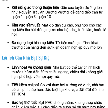
Kết nối giao thông thuận tiện
: Gần các tuyến đường lớn
như Nguyễn Trãi, An Dương Vương, dễ dàng tiếp cận từ
quận 1, quận 3, quận 10.
Khu vực sầm uất
: Mật độ dân cư cao, phù hợp cho các
sự kiện thu hút đông người như hội chợ, triển lãm, hoặc lễ
hội.
Đa dạng loại hình sự kiện
: Từ tiệc cưới gia đình, khai
trương cửa hàng đến sự kiện doanh nghiệp quy mô lớn.
Lợi Ích Của Nhà Bạt Sự Kiện
Linh hoạt về không gian
: Nhà bạt có thể tùy chỉnh kích
thước từ 3m đến 20m chiều ngang, chiều dài không giới
hạn, phù hợp với mọi quy mô.
Tiết kiệm chi phí
: So với thuê hội trường cố định, nhà bạt
có chi phí thấp hơn, đặc biệt tại khu vực đất đắt đỏ như
TP.HCM.
Bảo vệ thời tiết
: Bạt PVC chống thấm, khung thép chắc
chắn, đảm bảo sự kiện diễn ra suôn sẻ dù mưa hay nắng.