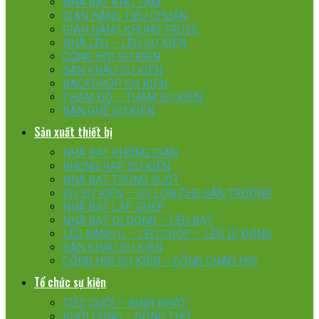
NHÀ BẠT KHO TẠM
GIAN HÀNG TIÊU CHUẨN
GIAN HÀNG KHUNG TRUSS
NHÀ LỀU – LỀU SỰ KIỆN
CỔNG HƠI SỰ KIỆN
SÂN KHẤU SỰ KIỆN
BACKDROP SỰ KIỆN
THẢM ĐỎ – THẢM SỰ KIỆN
BÀN GHẾ SỰ KIỆN
Sản xuất thiết bị
NHÀ BẠT KHÔNG GIAN
KHUNG RẠP SỰ KIỆN
NHÀ BẠT TRONG SUỐT
DÙ SỰ KIỆN – DÙ LỚN CHE SÂN TRƯỜNG
NHÀ BẠT LẮP GHÉP
NHÀ BẠT DI ĐỘNG – LỀU BẠT
LỀU BÁNH Ú – LỀU CHÓP – LỀU DI ĐỘNG
SÂN KHẤU SỰ KIỆN
CỔNG HƠI SỰ KIỆN – CỔNG CHÀO HƠI
Tổ chức sự kiện
TIỆC CƯỚI – SINH NHẬT
KHỞI CÔNG – ĐỘNG THỔ