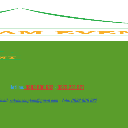
0983 806 682
0979 231 921
Hotline:
-
mail:
sukiensonglam@gmail.com
- Zalo:
0983 806 682