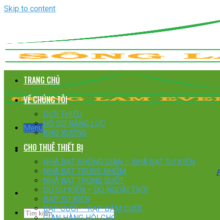
Skip to content
TRANG CHỦ
VỀ CHÚNG TÔI
GIỚI THIỆU
HỒ SƠ NĂNG LỰC
Menu
KHO XƯỞNG
CHO THUÊ THIẾT BỊ
NHÀ BẠT KHÔNG GIAN – NHÀ BẠT SỰ KIỆN
E
NHÀ BẠT TRUSS NHÔM
NHÀ BẠT TRONG SUỐT
DÙ SỰ KIỆN – DÙ NGOÀI TRỜI
RẠP SỰ KIỆN
RẠP CƯỚI – RẠP ĐÁM CƯỚI
GIAN HÀNG HỘI CHỢ