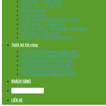
TIỆC CƯỚI – SINH NHẬT
KHỞI CÔNG – ĐỘNG THỔ
KHÁNH THÀNH
KHAI TRƯƠNG
LỄ RA MẮT QUÁNG BÁ SẢN PHẨM
LỄ KỶ NIỆM – THÀNH LẬP
TIỆC TẤT NIÊN – TÂN NIÊN – HỌP MẶT
HỘI THẢO – HỘI NGHỊ
LỄ HỘI – SỰ KIỆN CỘNG ĐỒNG
Thiết kế thi công
THIẾT KẾ GIAN HÀNG TRIỂN LÃM
THI CÔNG GIAN HÀNG TRIỂN LÃM
THI CÔNG BOOTH QUẢNG CÁO
THI CÔNG BOOTH TRƯNG BÀY
THI CÔNG GIAN HÀNG HỘI CHỢ
THI CÔNG CỔNG CHÀO SỰ KIỆN
KHÁCH HÀNG
CHIA SẺ KINH NGHIỆM
LIÊN HỆ