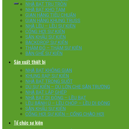
NHÀ BẠT TRỤ TRÒN
NHÀ BẠT KHO TẠM
GIAN HÀNG TIÊU CHUẨN
GIAN HÀNG KHUNG TRUSS
NHÀ LỀU – LỀU SỰ KIỆN
CỔNG HƠI SỰ KIỆN
SÂN KHẤU SỰ KIỆN
BACKDROP SỰ KIỆN
THẢM ĐỎ – THẢM SỰ KIỆN
BÀN GHẾ SỰ KIỆN
Sản xuất thiết bị
NHÀ BẠT KHÔNG GIAN
KHUNG RẠP SỰ KIỆN
NHÀ BẠT TRONG SUỐT
DÙ SỰ KIỆN – DÙ LỚN CHE SÂN TRƯỜNG
NHÀ BẠT LẮP GHÉP
NHÀ BẠT DI ĐỘNG – LỀU BẠT
LỀU BÁNH Ú – LỀU CHÓP – LỀU DI ĐỘNG
SÂN KHẤU SỰ KIỆN
CỔNG HƠI SỰ KIỆN – CỔNG CHÀO HƠI
Tổ chức sự kiện