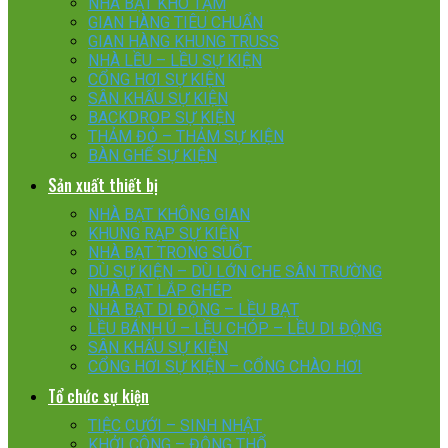
NHÀ BẠT KHO TẠM
GIAN HÀNG TIÊU CHUẨN
GIAN HÀNG KHUNG TRUSS
NHÀ LỀU – LỀU SỰ KIỆN
CỔNG HƠI SỰ KIỆN
SÂN KHẤU SỰ KIỆN
BACKDROP SỰ KIỆN
THẢM ĐỎ – THẢM SỰ KIỆN
BÀN GHẾ SỰ KIỆN
Sản xuất thiết bị
NHÀ BẠT KHÔNG GIAN
KHUNG RẠP SỰ KIỆN
NHÀ BẠT TRONG SUỐT
DÙ SỰ KIỆN – DÙ LỚN CHE SÂN TRƯỜNG
NHÀ BẠT LẮP GHÉP
NHÀ BẠT DI ĐỘNG – LỀU BẠT
LỀU BÁNH Ú – LỀU CHÓP – LỀU DI ĐỘNG
SÂN KHẤU SỰ KIỆN
CỔNG HƠI SỰ KIỆN – CỔNG CHÀO HƠI
Tổ chức sự kiện
TIỆC CƯỚI – SINH NHẬT
KHỞI CÔNG – ĐỘNG THỔ