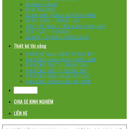
KHÁNH THÀNH
KHAI TRƯƠNG
LỄ RA MẮT QUÁNG BÁ SẢN PHẨM
LỄ KỶ NIỆM – THÀNH LẬP
TIỆC TẤT NIÊN – TÂN NIÊN – HỌP MẶT
HỘI THẢO – HỘI NGHỊ
LỄ HỘI – SỰ KIỆN CỘNG ĐỒNG
Thiết kế thi công
THIẾT KẾ GIAN HÀNG TRIỂN LÃM
THI CÔNG GIAN HÀNG TRIỂN LÃM
THI CÔNG BOOTH QUẢNG CÁO
THI CÔNG BOOTH TRƯNG BÀY
THI CÔNG GIAN HÀNG HỘI CHỢ
THI CÔNG CỔNG CHÀO SỰ KIỆN
KHÁCH HÀNG
CHIA SẺ KINH NGHIỆM
LIÊN HỆ