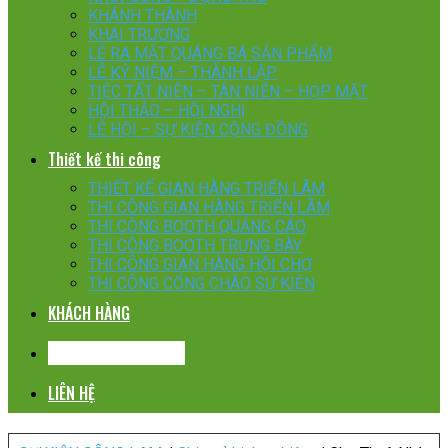
KHÁNH THÀNH
KHAI TRƯƠNG
LỄ RA MẮT QUÁNG BÁ SẢN PHẨM
LỄ KỶ NIỆM – THÀNH LẬP
TIỆC TẤT NIÊN – TÂN NIÊN – HỌP MẶT
HỘI THẢO – HỘI NGHỊ
LỄ HỘI – SỰ KIỆN CỘNG ĐỒNG
Thiết kế thi công
THIẾT KẾ GIAN HÀNG TRIỂN LÃM
THI CÔNG GIAN HÀNG TRIỂN LÃM
THI CÔNG BOOTH QUẢNG CÁO
THI CÔNG BOOTH TRƯNG BÀY
THI CÔNG GIAN HÀNG HỘI CHỢ
THI CÔNG CỔNG CHÀO SỰ KIỆN
KHÁCH HÀNG
CHIA SẺ KINH NGHIỆM
LIÊN HỆ