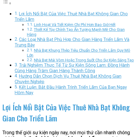
Lợi Ích Nổi Bật Của Việc Thuê Nhà Bạt Không Gian Cho
Triển Lãm
Linh Hoạt Và Tiết Kiệm Chi Phí Hơn Bao Giờ Hết
Thiết Kế Tùy Chỉnh Tạo Ấn Tượng Mạnh Mẽ Cho Gian
Hàng
Các Loại Nhà Bạt Phù Hợp Cho Gian Hàng Triển Lãm Và
Trưng Bày
Nhà Bạt Khung Thép Tiêu Chuẩn Cho Triển Lãm Quy Mô
Lớn
Nhà Bạt Mái Vòm Hoặc Trong Suốt Cho Sự Kiện Sáng Tạo
Trải Nghiệm Thực Tế Từ Sự Kiện Sông Lam: Đồng Hành
Cùng Hàng Trăm Gian Hàng Thành Công
Hướng Dẫn Chọn Dịch Vụ Thuê Nhà Bạt Không Gian
Chuyên Nghiệp
Kết Luận: Bắt Đầu Hành Trình Triển Lãm Của Bạn Ngay
Hôm Nay
Lợi Ích Nổi Bật Của Việc Thuê Nhà Bạt Không
Gian Cho Triển Lãm
Trong thế giới sự kiện ngày nay, nơi mọi thứ cần nhanh chóng