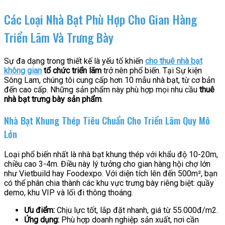
Các Loại Nhà Bạt Phù Hợp Cho Gian Hàng
Triển Lãm Và Trưng Bày
Sự đa dạng trong thiết kế là yếu tố khiến
cho thuê nhà bạt
không gian
tổ chức triển lãm
trở nên phổ biến. Tại Sự kiện
Sông Lam, chúng tôi cung cấp hơn 10 mẫu nhà bạt, từ cơ bản
đến cao cấp. Những sản phẩm này phù hợp mọi nhu cầu
thuê
nhà bạt trưng bày sản phẩm
.
Nhà Bạt Khung Thép Tiêu Chuẩn Cho Triển Lãm Quy Mô
Lớn
Loại phổ biến nhất là nhà bạt khung thép với khẩu độ 10-20m,
chiều cao 3-4m. Điều này lý tưởng cho gian hàng hội chợ lớn
như Vietbuild hay Foodexpo. Với diện tích lên đến 500m², bạn
có thể phân chia thành các khu vực trưng bày riêng biệt: quầy
demo, khu VIP và lối đi thông thoáng.
Ưu điểm:
Chịu lực tốt, lắp đặt nhanh, giá từ 55.000đ/m2.
Ứng dụng:
Phù hợp doanh nghiệp sản xuất, nơi cần