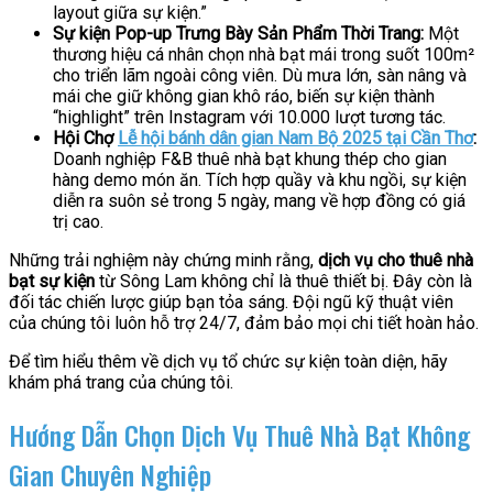
layout giữa sự kiện.”
Sự kiện Pop-up Trưng Bày Sản Phẩm Thời Trang:
Một
thương hiệu cá nhân chọn nhà bạt mái trong suốt 100m²
cho triển lãm ngoài công viên. Dù mưa lớn, sàn nâng và
mái che giữ không gian khô ráo, biến sự kiện thành
“highlight” trên Instagram với 10.000 lượt tương tác.
Hội Chợ
Lễ hội bánh dân gian Nam Bộ 2025 tại Cần Thơ
:
Doanh nghiệp F&B thuê nhà bạt khung thép cho gian
hàng demo món ăn. Tích hợp quầy và khu ngồi, sự kiện
diễn ra suôn sẻ trong 5 ngày, mang về hợp đồng có giá
trị cao.
Những trải nghiệm này chứng minh rằng,
dịch vụ cho thuê nhà
bạt sự kiện
từ Sông Lam không chỉ là thuê thiết bị. Đây còn là
đối tác chiến lược giúp bạn tỏa sáng. Đội ngũ kỹ thuật viên
của chúng tôi luôn hỗ trợ 24/7, đảm bảo mọi chi tiết hoàn hảo.
Để tìm hiểu thêm về dịch vụ tổ chức sự kiện toàn diện, hãy
khám phá trang của chúng tôi.
Hướng Dẫn Chọn Dịch Vụ Thuê Nhà Bạt Không
Gian Chuyên Nghiệp