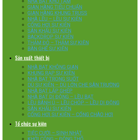
NHÀ BẠT KHO TẠM
GIAN HÀNG TIÊU CHUẨN
GIAN HÀNG KHUNG TRUSS
NHÀ LỀU – LỀU SỰ KIỆN
CỔNG HƠI SỰ KIỆN
SÂN KHẤU SỰ KIỆN
BACKDROP SỰ KIỆN
THẢM ĐỎ – THẢM SỰ KIỆN
BÀN GHẾ SỰ KIỆN
Sản xuất thiết bị
NHÀ BẠT KHÔNG GIAN
KHUNG RẠP SỰ KIỆN
NHÀ BẠT TRONG SUỐT
DÙ SỰ KIỆN – DÙ LỚN CHE SÂN TRƯỜNG
NHÀ BẠT LẮP GHÉP
NHÀ BẠT DI ĐỘNG – LỀU BẠT
LỀU BÁNH Ú – LỀU CHÓP – LỀU DI ĐỘNG
SÂN KHẤU SỰ KIỆN
CỔNG HƠI SỰ KIỆN – CỔNG CHÀO HƠI
Tổ chức sự kiện
TIỆC CƯỚI – SINH NHẬT
KHỞI CÔNG – ĐỘNG THỔ