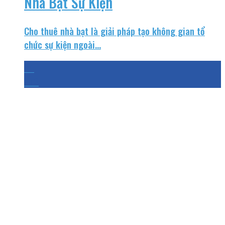
Nhà Bạt Sự Kiện
Cho thuê nhà bạt là giải pháp tạo không gian tổ
chức sự kiện ngoài...
24
Th3