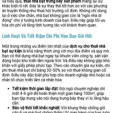
và hiệu quả,
thuê nhà bạt trưng bày sản phẩm
mang lại sự
khác biệt rõ rệt. Đây là sự thay thế tốt hơn so với các phương
án truyền thống như thuê hội trường cố định. Không chỉ dừng
lại ở việc che chắn, nhà bạt không gian còn là “ngôi nhà di
động” cho ý tưởng kinh doanh của bạn. Điều này giúp tối ưu
hóa chi phí và tăng tính tương tác với khách tham quan.
Linh Hoạt Và Tiết Kiệm Chi Phí Hơn Bao Giờ Hết
Một trong những ưu điểm lớn nhất của
dịch vụ cho thuê nhà
bạt sự kiện
là khả năng thích ứng với mọi địa điểm và quy mô.
Bạn có thể dựng nhà bạt ngay tại khuôn viên công ty, sân vận
động hoặc khu triển lãm ngoài trời. Và điều này không gặp khó
khăn với giấy phép phức tạp. Theo các chuyên gia sự kiện, chi
phí thuê nhà bạt chỉ bằng 30-50% so với thuê không gian cố
định. Điều này đặc biệt phù hợp cho doanh nghiệp nhỏ hoặc cá
nhân tổ chức triển lãm cá nhân hóa.
Tiết kiệm thời gian lắp đặt:
Đội ngũ chuyên nghiệp chỉ
mất 4-6 giờ để hoàn thiện một gian hàng 100m², giúp
bạn tập trung vào nội dung trưng bày thay vì lo lắng hậu
cần.
Bảo vệ thời tiết khắc nghiệt:
Với khung thép chống gió
cấp 6 và mái bạt chống thấm UV, gian hàng của bạn luôn