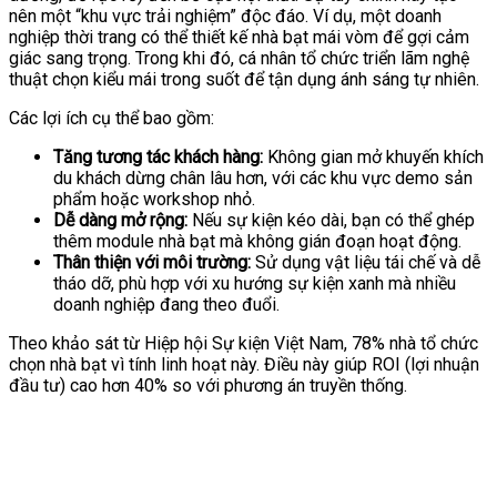
nên một “khu vực trải nghiệm” độc đáo. Ví dụ, một doanh
nghiệp thời trang có thể thiết kế nhà bạt mái vòm để gợi cảm
giác sang trọng. Trong khi đó, cá nhân tổ chức triển lãm nghệ
thuật chọn kiểu mái trong suốt để tận dụng ánh sáng tự nhiên.
Các lợi ích cụ thể bao gồm:
Tăng tương tác khách hàng:
Không gian mở khuyến khích
du khách dừng chân lâu hơn, với các khu vực demo sản
phẩm hoặc workshop nhỏ.
Dễ dàng mở rộng:
Nếu sự kiện kéo dài, bạn có thể ghép
thêm module nhà bạt mà không gián đoạn hoạt động.
Thân thiện với môi trường:
Sử dụng vật liệu tái chế và dễ
tháo dỡ, phù hợp với xu hướng sự kiện xanh mà nhiều
doanh nghiệp đang theo đuổi.
Theo khảo sát từ Hiệp hội Sự kiện Việt Nam, 78% nhà tổ chức
chọn nhà bạt vì tính linh hoạt này. Điều này giúp ROI (lợi nhuận
đầu tư) cao hơn 40% so với phương án truyền thống.