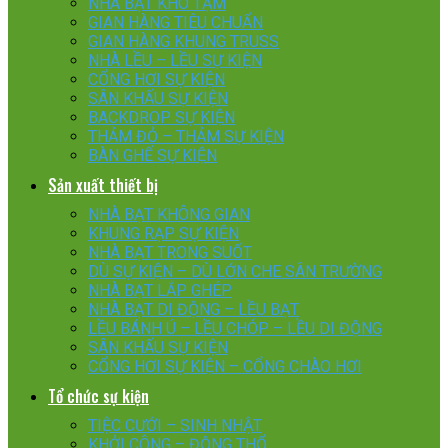
NHÀ BẠT KHO TẠM
GIAN HÀNG TIÊU CHUẨN
GIAN HÀNG KHUNG TRUSS
NHÀ LỀU – LỀU SỰ KIỆN
CỔNG HƠI SỰ KIỆN
SÂN KHẤU SỰ KIỆN
BACKDROP SỰ KIỆN
THẢM ĐỎ – THẢM SỰ KIỆN
BÀN GHẾ SỰ KIỆN
Sản xuất thiết bị
NHÀ BẠT KHÔNG GIAN
KHUNG RẠP SỰ KIỆN
NHÀ BẠT TRONG SUỐT
DÙ SỰ KIỆN – DÙ LỚN CHE SÂN TRƯỜNG
NHÀ BẠT LẮP GHÉP
NHÀ BẠT DI ĐỘNG – LỀU BẠT
LỀU BÁNH Ú – LỀU CHÓP – LỀU DI ĐỘNG
SÂN KHẤU SỰ KIỆN
CỔNG HƠI SỰ KIỆN – CỔNG CHÀO HƠI
Tổ chức sự kiện
TIỆC CƯỚI – SINH NHẬT
KHỞI CÔNG – ĐỘNG THỔ