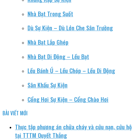
Nhà Bạt Trong Suốt
Dù Sự Kiện – Dù Lớn Che Sân Trường
Nhà Bạt Lắp Ghép
Nhà Bạt Di Động – Lều Bạt
Lều Bánh Ú – Lều Chóp – Lều Di Động
Sân Khấu Sự Kiện
Cổng Hơi Sự Kiện – Cổng Chào Hơi
BÀI VIẾT MỚI
Thực tập phương án chữa cháy và cứu nạn, cứu hộ
tại TTTM Quyết Thắng