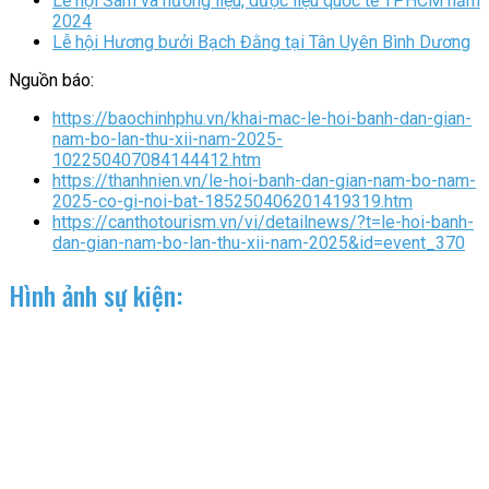
Lễ hội Sâm và hương liệu, dược liệu quốc tế TPHCM năm
2024
Lễ hội Hương bưởi Bạch Đằng tại Tân Uyên Bình Dương
Nguồn báo:
https://baochinhphu.vn/khai-mac-le-hoi-banh-dan-gian-
nam-bo-lan-thu-xii-nam-2025-
102250407084144412.htm
https://thanhnien.vn/le-hoi-banh-dan-gian-nam-bo-nam-
2025-co-gi-noi-bat-185250406201419319.htm
https://canthotourism.vn/vi/detailnews/?t=le-hoi-banh-
dan-gian-nam-bo-lan-thu-xii-nam-2025&id=event_370
Hình ảnh sự kiện: