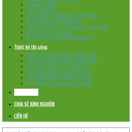
KHÁNH THÀNH
KHAI TRƯƠNG
LỄ RA MẮT QUÁNG BÁ SẢN PHẨM
LỄ KỶ NIỆM – THÀNH LẬP
TIỆC TẤT NIÊN – TÂN NIÊN – HỌP MẶT
HỘI THẢO – HỘI NGHỊ
LỄ HỘI – SỰ KIỆN CỘNG ĐỒNG
Thiết kế thi công
THIẾT KẾ GIAN HÀNG TRIỂN LÃM
THI CÔNG GIAN HÀNG TRIỂN LÃM
THI CÔNG BOOTH QUẢNG CÁO
THI CÔNG BOOTH TRƯNG BÀY
THI CÔNG GIAN HÀNG HỘI CHỢ
THI CÔNG CỔNG CHÀO SỰ KIỆN
KHÁCH HÀNG
CHIA SẺ KINH NGHIỆM
LIÊN HỆ