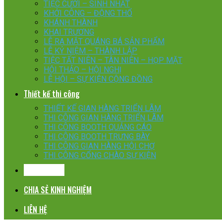
TIỆC CƯỚI – SINH NHẬT
KHỞI CÔNG – ĐỘNG THỔ
KHÁNH THÀNH
KHAI TRƯƠNG
LỄ RA MẮT QUÁNG BÁ SẢN PHẨM
LỄ KỶ NIỆM – THÀNH LẬP
TIỆC TẤT NIÊN – TÂN NIÊN – HỌP MẶT
HỘI THẢO – HỘI NGHỊ
LỄ HỘI – SỰ KIỆN CỘNG ĐỒNG
Thiết kế thi công
THIẾT KẾ GIAN HÀNG TRIỂN LÃM
THI CÔNG GIAN HÀNG TRIỂN LÃM
THI CÔNG BOOTH QUẢNG CÁO
THI CÔNG BOOTH TRƯNG BÀY
THI CÔNG GIAN HÀNG HỘI CHỢ
THI CÔNG CỔNG CHÀO SỰ KIỆN
KHÁCH HÀNG
CHIA SẺ KINH NGHIỆM
LIÊN HỆ