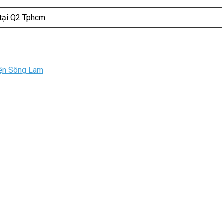
 tại Q2 Tphcm
iện Sông Lam