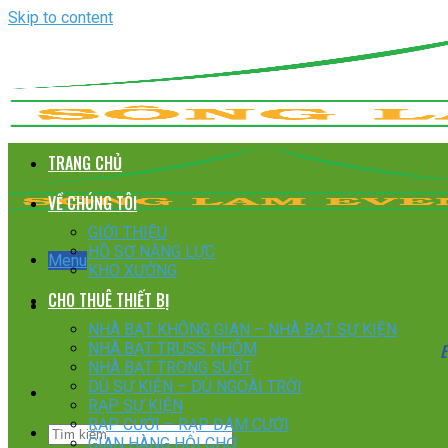
Skip to content
TRANG CHỦ
VỀ CHÚNG TÔI
GIỚI THIỆU
HỒ SƠ NĂNG LỰC
Menu
KHO XƯỞNG
CHO THUÊ THIẾT BỊ
NHÀ BẠT KHÔNG GIAN – NHÀ BẠT SỰ KIỆN
E
NHÀ BẠT TRUSS NHÔM
NHÀ BẠT TRONG SUỐT
DÙ SỰ KIỆN – DÙ NGOÀI TRỜI
RẠP SỰ KIỆN
RẠP CƯỚI – RẠP ĐÁM CƯỚI
GIAN HÀNG HỘI CHỢ