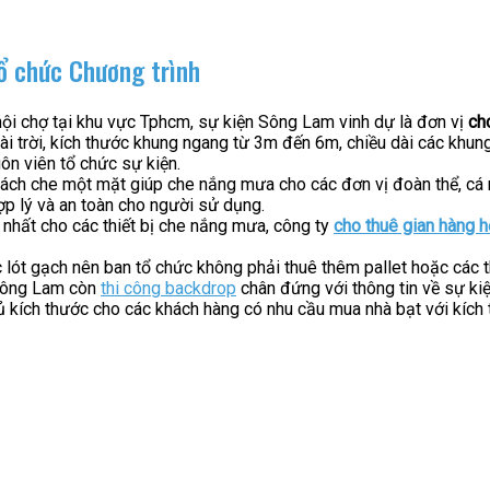
ổ chức Chương trình
 hội chợ tại khu vực Tphcm, sự kiện Sông Lam vinh dự là đơn vị
ch
i trời, kích thước khung ngang từ 3m đến 6m, chiều dài các khung
n viên tổ chức sự kiện.
vách che một mặt giúp che nắng mưa cho các đơn vị đoàn thể, cá 
ợp lý và an toàn cho người sử dụng.
 nhất cho các thiết bị che nắng mưa, công ty
cho thuê gian hàng h
ót gạch nên ban tổ chức không phải thuê thêm pallet hoặc các thi
 Sông Lam còn
thi công backdrop
chân đứng với thông tin về sự kiệ
ủ kích thước cho các khách hàng có nhu cầu mua nhà bạt với kích 