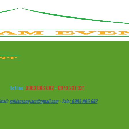
0983 806 682
0979 231 921
Hotline:
-
mail:
sukiensonglam@gmail.com
- Zalo:
0983 806 682