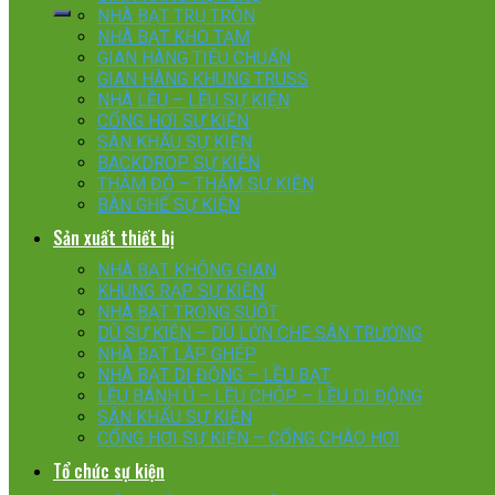
NHÀ BẠT TRỤ TRÒN
NHÀ BẠT KHO TẠM
GIAN HÀNG TIÊU CHUẨN
GIAN HÀNG KHUNG TRUSS
NHÀ LỀU – LỀU SỰ KIỆN
CỔNG HƠI SỰ KIỆN
SÂN KHẤU SỰ KIỆN
BACKDROP SỰ KIỆN
THẢM ĐỎ – THẢM SỰ KIỆN
BÀN GHẾ SỰ KIỆN
Sản xuất thiết bị
NHÀ BẠT KHÔNG GIAN
KHUNG RẠP SỰ KIỆN
NHÀ BẠT TRONG SUỐT
DÙ SỰ KIỆN – DÙ LỚN CHE SÂN TRƯỜNG
NHÀ BẠT LẮP GHÉP
NHÀ BẠT DI ĐỘNG – LỀU BẠT
LỀU BÁNH Ú – LỀU CHÓP – LỀU DI ĐỘNG
SÂN KHẤU SỰ KIỆN
CỔNG HƠI SỰ KIỆN – CỔNG CHÀO HƠI
Tổ chức sự kiện