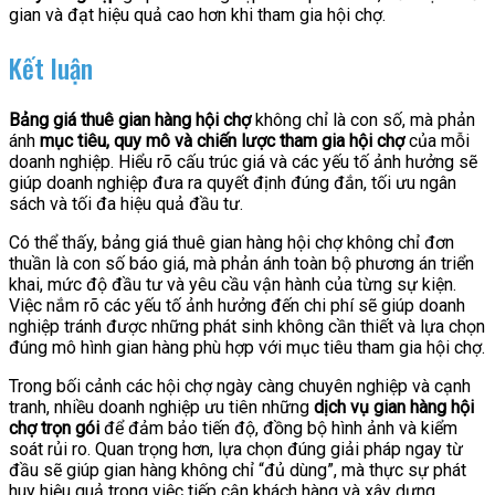
gian và đạt hiệu quả cao hơn khi tham gia hội chợ.
Kết luận
Bảng giá thuê gian hàng hội chợ
không chỉ là con số, mà phản
ánh
mục tiêu, quy mô và chiến lược tham gia hội chợ
của mỗi
doanh nghiệp. Hiểu rõ cấu trúc giá và các yếu tố ảnh hưởng sẽ
giúp doanh nghiệp đưa ra quyết định đúng đắn, tối ưu ngân
sách và tối đa hiệu quả đầu tư.
Có thể thấy, bảng giá thuê gian hàng hội chợ không chỉ đơn
thuần là con số báo giá, mà phản ánh toàn bộ phương án triển
khai, mức độ đầu tư và yêu cầu vận hành của từng sự kiện.
Việc nắm rõ các yếu tố ảnh hưởng đến chi phí sẽ giúp doanh
nghiệp tránh được những phát sinh không cần thiết và lựa chọn
đúng mô hình gian hàng phù hợp với mục tiêu tham gia hội chợ.
Trong bối cảnh các hội chợ ngày càng chuyên nghiệp và cạnh
tranh, nhiều doanh nghiệp ưu tiên những
dịch vụ gian hàng hội
chợ trọn gói
để đảm bảo tiến độ, đồng bộ hình ảnh và kiểm
soát rủi ro. Quan trọng hơn, lựa chọn đúng giải pháp ngay từ
đầu sẽ giúp gian hàng không chỉ “đủ dùng”, mà thực sự phát
huy hiệu quả trong việc tiếp cận khách hàng và xây dựng