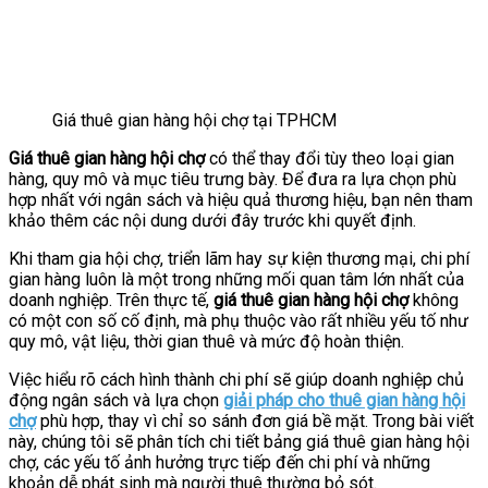
Giá thuê gian hàng hội chợ tại TPHCM
Giá thuê gian hàng hội chợ
có thể thay đổi tùy theo loại gian
hàng, quy mô và mục tiêu trưng bày. Để đưa ra lựa chọn phù
hợp nhất với ngân sách và hiệu quả thương hiệu, bạn nên tham
khảo thêm các nội dung dưới đây trước khi quyết định.
Khi tham gia hội chợ, triển lãm hay sự kiện thương mại, chi phí
gian hàng luôn là một trong những mối quan tâm lớn nhất của
doanh nghiệp. Trên thực tế,
giá thuê gian hàng hội chợ
không
có một con số cố định, mà phụ thuộc vào rất nhiều yếu tố như
quy mô, vật liệu, thời gian thuê và mức độ hoàn thiện.
Việc hiểu rõ cách hình thành chi phí sẽ giúp doanh nghiệp chủ
động ngân sách và lựa chọn
giải pháp cho thuê gian hàng hội
chợ
phù hợp, thay vì chỉ so sánh đơn giá bề mặt. Trong bài viết
này, chúng tôi sẽ phân tích chi tiết bảng giá thuê gian hàng hội
chợ, các yếu tố ảnh hưởng trực tiếp đến chi phí và những
khoản dễ phát sinh mà người thuê thường bỏ sót.