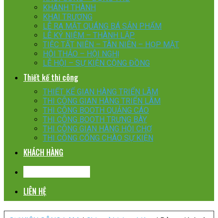
KHÁNH THÀNH
KHAI TRƯƠNG
LỄ RA MẮT QUÁNG BÁ SẢN PHẨM
LỄ KỶ NIỆM – THÀNH LẬP
TIỆC TẤT NIÊN – TÂN NIÊN – HỌP MẶT
HỘI THẢO – HỘI NGHỊ
LỄ HỘI – SỰ KIỆN CỘNG ĐỒNG
Thiết kế thi công
THIẾT KẾ GIAN HÀNG TRIỂN LÃM
THI CÔNG GIAN HÀNG TRIỂN LÃM
THI CÔNG BOOTH QUẢNG CÁO
THI CÔNG BOOTH TRƯNG BÀY
THI CÔNG GIAN HÀNG HỘI CHỢ
THI CÔNG CỔNG CHÀO SỰ KIỆN
KHÁCH HÀNG
CHIA SẺ KINH NGHIỆM
LIÊN HỆ