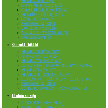
NHÀ BẠT KHO TẠM
GIAN HÀNG TIÊU CHUẨN
GIAN HÀNG KHUNG TRUSS
NHÀ LỀU – LỀU SỰ KIỆN
CỔNG HƠI SỰ KIỆN
SÂN KHẤU SỰ KIỆN
BACKDROP SỰ KIỆN
THẢM ĐỎ – THẢM SỰ KIỆN
BÀN GHẾ SỰ KIỆN
Sản xuất thiết bị
NHÀ BẠT KHÔNG GIAN
KHUNG RẠP SỰ KIỆN
NHÀ BẠT TRONG SUỐT
DÙ SỰ KIỆN – DÙ LỚN CHE SÂN TRƯỜNG
NHÀ BẠT LẮP GHÉP
NHÀ BẠT DI ĐỘNG – LỀU BẠT
LỀU BÁNH Ú – LỀU CHÓP – LỀU DI ĐỘNG
SÂN KHẤU SỰ KIỆN
CỔNG HƠI SỰ KIỆN – CỔNG CHÀO HƠI
Tổ chức sự kiện
TIỆC CƯỚI – SINH NHẬT
KHỞI CÔNG – ĐỘNG THỔ