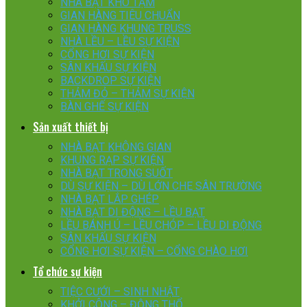
NHÀ BẠT KHO TẠM
GIAN HÀNG TIÊU CHUẨN
GIAN HÀNG KHUNG TRUSS
NHÀ LỀU – LỀU SỰ KIỆN
CỔNG HƠI SỰ KIỆN
SÂN KHẤU SỰ KIỆN
BACKDROP SỰ KIỆN
THẢM ĐỎ – THẢM SỰ KIỆN
BÀN GHẾ SỰ KIỆN
Sản xuất thiết bị
NHÀ BẠT KHÔNG GIAN
KHUNG RẠP SỰ KIỆN
NHÀ BẠT TRONG SUỐT
DÙ SỰ KIỆN – DÙ LỚN CHE SÂN TRƯỜNG
NHÀ BẠT LẮP GHÉP
NHÀ BẠT DI ĐỘNG – LỀU BẠT
LỀU BÁNH Ú – LỀU CHÓP – LỀU DI ĐỘNG
SÂN KHẤU SỰ KIỆN
CỔNG HƠI SỰ KIỆN – CỔNG CHÀO HƠI
Tổ chức sự kiện
TIỆC CƯỚI – SINH NHẬT
KHỞI CÔNG – ĐỘNG THỔ