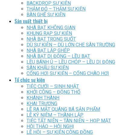
BACKDROP SỰ KIỆN
THẢM ĐỎ – THẢM SỰ KIỆN
BÀN GHẾ SỰ KIỆN
Sản xuất thiết bị
NHÀ BẠT KHÔNG GIAN
KHUNG RẠP SỰ KIỆN
NHÀ BẠT TRONG SUỐT
DÙ SỰ KIỆN – DÙ LỚN CHE SÂN TRƯỜNG
NHÀ BẠT LẮP GHÉP
NHÀ BẠT DI ĐỘNG – LỀU BẠT
LỀU BÁNH Ú – LỀU CHÓP – LỀU DI ĐỘNG
SÂN KHẤU SỰ KIỆN
CỔNG HƠI SỰ KIỆN – CỔNG CHÀO HƠI
Tổ chức sự kiện
TIỆC CƯỚI – SINH NHẬT
KHỞI CÔNG – ĐỘNG THỔ
KHÁNH THÀNH
KHAI TRƯƠNG
LỄ RA MẮT QUÁNG BÁ SẢN PHẨM
LỄ KỶ NIỆM – THÀNH LẬP
TIỆC TẤT NIÊN – TÂN NIÊN – HỌP MẶT
HỘI THẢO – HỘI NGHỊ
LỄ HỘI – SỰ KIỆN CỘNG ĐỒNG