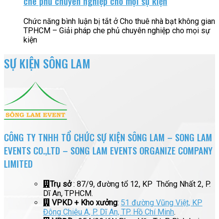
che phủ chuyên nghiệp cho mọi sự kiện
Chức năng bình luận bị tắt
ở Cho thuê nhà bạt không gian
TPHCM – Giải pháp che phủ chuyên nghiệp cho mọi sự
kiện
SỰ KIỆN SÔNG LAM
CÔNG TY TNHH TỔ CHỨC SỰ KIỆN SÔNG LAM – SONG LAM
EVENTS CO.,LTD – SONG LAM EVENTS ORGANIZE COMPANY
LIMITED
Trụ sở
: 87/9, đường tổ 12, KP Thống Nhất 2, P.
Dĩ An, TPHCM.
VPKD + Kho xưởng
:
51 đường Vũng Việt, KP
Đông Chiêu A, P. Dĩ An, TP. Hồ Chí Minh
.