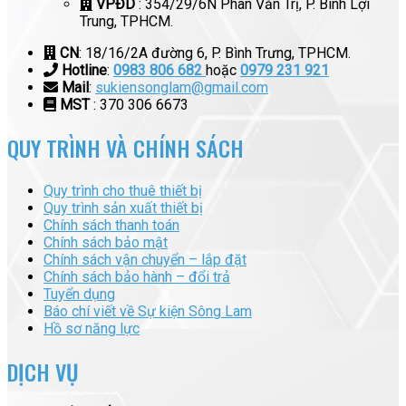
VPĐD
: 354/29/6N Phan Văn Trị, P. Bình Lợi
Trung, TPHCM.
CN
: 18/16/2A đường 6, P. Bình Trưng, TPHCM.
Hotline
:
0983 806 682
hoặc
0979 231 921
Mail
:
sukiensonglam@gmail.com
MST
: 370 306 6673
QUY TRÌNH VÀ CHÍNH SÁCH
Quy trình cho thuê thiết bị
Quy trình sản xuất thiết bị
Chính sách thanh toán
Chính sách bảo mật
Chính sách vận chuyển – lắp đặt
Chính sách bảo hành – đổi trả
Tuyển dụng
Báo chí viết về Sự kiện Sông Lam
Hồ sơ năng lực
DỊCH VỤ