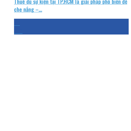
Thuê dù sự kiện tại TP.HCM là giải pháp phổ biến để
che nắng –...
09
Th3