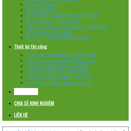
KHÁNH THÀNH
KHAI TRƯƠNG
LỄ RA MẮT QUÁNG BÁ SẢN PHẨM
LỄ KỶ NIỆM – THÀNH LẬP
TIỆC TẤT NIÊN – TÂN NIÊN – HỌP MẶT
HỘI THẢO – HỘI NGHỊ
LỄ HỘI – SỰ KIỆN CỘNG ĐỒNG
Thiết kế thi công
THIẾT KẾ GIAN HÀNG TRIỂN LÃM
THI CÔNG GIAN HÀNG TRIỂN LÃM
THI CÔNG BOOTH QUẢNG CÁO
THI CÔNG BOOTH TRƯNG BÀY
THI CÔNG GIAN HÀNG HỘI CHỢ
THI CÔNG CỔNG CHÀO SỰ KIỆN
KHÁCH HÀNG
CHIA SẺ KINH NGHIỆM
LIÊN HỆ