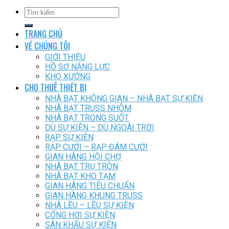
TRANG CHỦ
VỀ CHÚNG TÔI
GIỚI THIỆU
HỒ SƠ NĂNG LỰC
KHO XƯỞNG
CHO THUÊ THIẾT BỊ
NHÀ BẠT KHÔNG GIAN – NHÀ BẠT SỰ KIỆN
NHÀ BẠT TRUSS NHÔM
NHÀ BẠT TRONG SUỐT
DÙ SỰ KIỆN – DÙ NGOÀI TRỜI
RẠP SỰ KIỆN
RẠP CƯỚI – RẠP ĐÁM CƯỚI
GIAN HÀNG HỘI CHỢ
NHÀ BẠT TRỤ TRÒN
NHÀ BẠT KHO TẠM
GIAN HÀNG TIÊU CHUẨN
GIAN HÀNG KHUNG TRUSS
NHÀ LỀU – LỀU SỰ KIỆN
CỔNG HƠI SỰ KIỆN
SÂN KHẤU SỰ KIỆN