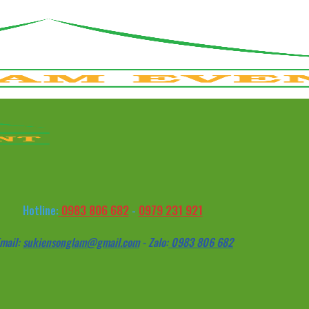
0983 806 682
0979 231 921
Hotline:
-
mail:
sukiensonglam@gmail.com
- Zalo:
0983 806 682