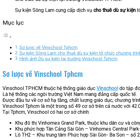
Sự kiện Sông Lam cung cấp dịch vụ
cho thuê dù sự kiện
tổ
Mục lục
Sơ lược về Vinschool Tphcm
Sự kiện Sông Lam cho thuê dù sự kiện tổ chức chương trìn
Hình ảnh Dù sự kiện tại trường Vinschool Tphcm
Sơ lược về Vinschool Tphcm
Vinschool TPHCM thuộc hệ thống giáo dục
Vinschool
do tập đo
Là hệ thống các ngôi trường Việt Nam mang đẳng cấp quốc tế.
Được đầu tư về cơ sở hạ tầng, chất lượng giáo dục, chương trìn
Vinschool Tphcm là một trong số 49 cơ sở trên cả nước với 42.0
Tại Tphcm, Vinschool có hai cơ sở chính:
Khu đô thị Vinhomes Grand Park, thuộc khu dân cư và c
Khu phức hợp Tân Cảng Sài Gòn – Vinhomes Central Park
Lô TH2 – Khu trung tâm Phức hợp Sài Gòn- Ba Son – số