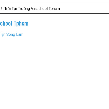
ài Trời Tại Trường Vinschool Tphcm
school Tphcm
kiện Sông Lam