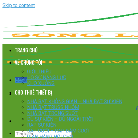
Skip to content
TRANG CHỦ
VỀ CHÚNG TÔI
GIỚI THIỆU
HỒ SƠ NĂNG LỰC
Menu
KHO XƯỞNG
CHO THUÊ THIẾT BỊ
NHÀ BẠT KHÔNG GIAN – NHÀ BẠT SỰ KIỆN
E
NHÀ BẠT TRUSS NHÔM
NHÀ BẠT TRONG SUỐT
DÙ SỰ KIỆN – DÙ NGOÀI TRỜI
RẠP SỰ KIỆN
RẠP CƯỚI – RẠP ĐÁM CƯỚI
GIAN HÀNG HỘI CHỢ