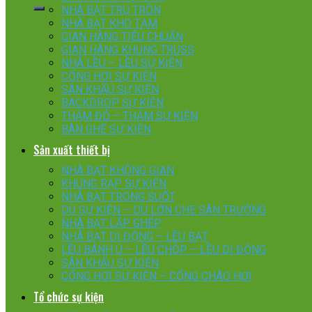
NHÀ BẠT TRỤ TRÒN
NHÀ BẠT KHO TẠM
GIAN HÀNG TIÊU CHUẨN
GIAN HÀNG KHUNG TRUSS
NHÀ LỀU – LỀU SỰ KIỆN
CỔNG HƠI SỰ KIỆN
SÂN KHẤU SỰ KIỆN
BACKDROP SỰ KIỆN
THẢM ĐỎ – THẢM SỰ KIỆN
BÀN GHẾ SỰ KIỆN
Sản xuất thiết bị
NHÀ BẠT KHÔNG GIAN
KHUNG RẠP SỰ KIỆN
NHÀ BẠT TRONG SUỐT
DÙ SỰ KIỆN – DÙ LỚN CHE SÂN TRƯỜNG
NHÀ BẠT LẮP GHÉP
NHÀ BẠT DI ĐỘNG – LỀU BẠT
LỀU BÁNH Ú – LỀU CHÓP – LỀU DI ĐỘNG
SÂN KHẤU SỰ KIỆN
CỔNG HƠI SỰ KIỆN – CỔNG CHÀO HƠI
Tổ chức sự kiện