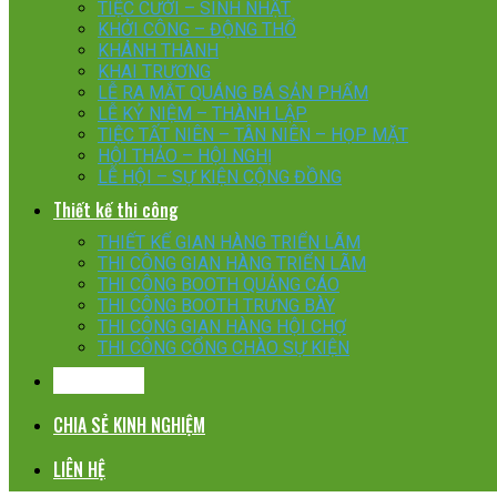
TIỆC CƯỚI – SINH NHẬT
KHỞI CÔNG – ĐỘNG THỔ
KHÁNH THÀNH
KHAI TRƯƠNG
LỄ RA MẮT QUÁNG BÁ SẢN PHẨM
LỄ KỶ NIỆM – THÀNH LẬP
TIỆC TẤT NIÊN – TÂN NIÊN – HỌP MẶT
HỘI THẢO – HỘI NGHỊ
LỄ HỘI – SỰ KIỆN CỘNG ĐỒNG
Thiết kế thi công
THIẾT KẾ GIAN HÀNG TRIỂN LÃM
THI CÔNG GIAN HÀNG TRIỂN LÃM
THI CÔNG BOOTH QUẢNG CÁO
THI CÔNG BOOTH TRƯNG BÀY
THI CÔNG GIAN HÀNG HỘI CHỢ
THI CÔNG CỔNG CHÀO SỰ KIỆN
KHÁCH HÀNG
CHIA SẺ KINH NGHIỆM
LIÊN HỆ