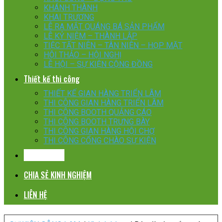
KHÁNH THÀNH
KHAI TRƯƠNG
LỄ RA MẮT QUÁNG BÁ SẢN PHẨM
LỄ KỶ NIỆM – THÀNH LẬP
TIỆC TẤT NIÊN – TÂN NIÊN – HỌP MẶT
HỘI THẢO – HỘI NGHỊ
LỄ HỘI – SỰ KIỆN CỘNG ĐỒNG
Thiết kế thi công
THIẾT KẾ GIAN HÀNG TRIỂN LÃM
THI CÔNG GIAN HÀNG TRIỂN LÃM
THI CÔNG BOOTH QUẢNG CÁO
THI CÔNG BOOTH TRƯNG BÀY
THI CÔNG GIAN HÀNG HỘI CHỢ
THI CÔNG CỔNG CHÀO SỰ KIỆN
KHÁCH HÀNG
CHIA SẺ KINH NGHIỆM
LIÊN HỆ