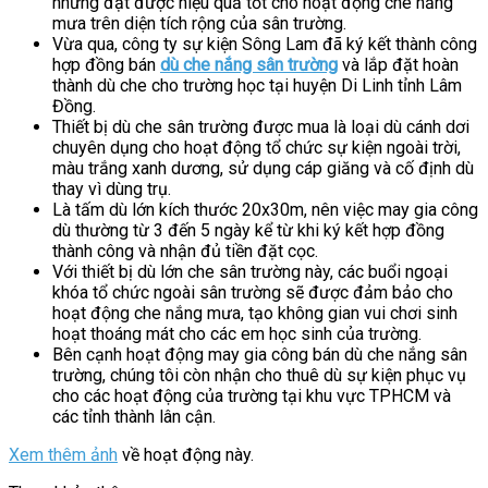
nhưng đạt được hiệu quả tốt cho hoạt động che nắng
mưa trên diện tích rộng của sân trường.
Vừa qua, công ty sự kiện Sông Lam đã ký kết thành công
hợp đồng bán
dù che nắng sân trường
và lắp đặt hoàn
thành dù che cho trường học tại huyện Di Linh tỉnh Lâm
Đồng.
Thiết bị dù che sân trường được mua là loại dù cánh dơi
chuyên dụng cho hoạt động tổ chức sự kiện ngoài trời,
màu trắng xanh dương, sử dụng cáp giăng và cố định dù
thay vì dùng trụ.
Là tấm dù lớn kích thước 20x30m, nên việc may gia công
dù thường từ 3 đến 5 ngày kể từ khi ký kết hợp đồng
thành công và nhận đủ tiền đặt cọc.
Với thiết bị dù lớn che sân trường này, các buổi ngoại
khóa tổ chức ngoài sân trường sẽ được đảm bảo cho
hoạt động che nắng mưa, tạo không gian vui chơi sinh
hoạt thoáng mát cho các em học sinh của trường.
Bên cạnh hoạt động may gia công bán dù che nắng sân
trường, chúng tôi còn nhận cho thuê dù sự kiện phục vụ
cho các hoạt động của trường tại khu vực TPHCM và
các tỉnh thành lân cận.
Xem thêm ảnh
về hoạt động này.