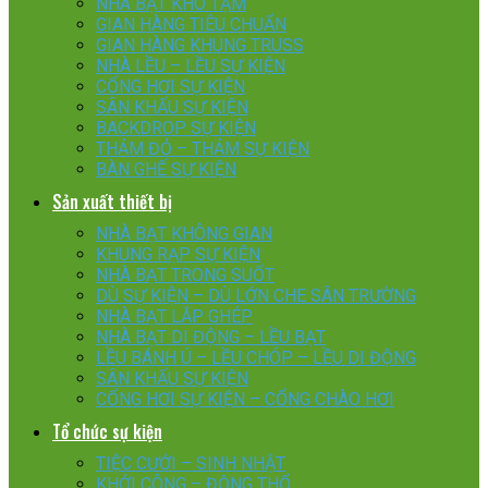
NHÀ BẠT KHO TẠM
GIAN HÀNG TIÊU CHUẨN
GIAN HÀNG KHUNG TRUSS
NHÀ LỀU – LỀU SỰ KIỆN
CỔNG HƠI SỰ KIỆN
SÂN KHẤU SỰ KIỆN
BACKDROP SỰ KIỆN
THẢM ĐỎ – THẢM SỰ KIỆN
BÀN GHẾ SỰ KIỆN
Sản xuất thiết bị
NHÀ BẠT KHÔNG GIAN
KHUNG RẠP SỰ KIỆN
NHÀ BẠT TRONG SUỐT
DÙ SỰ KIỆN – DÙ LỚN CHE SÂN TRƯỜNG
NHÀ BẠT LẮP GHÉP
NHÀ BẠT DI ĐỘNG – LỀU BẠT
LỀU BÁNH Ú – LỀU CHÓP – LỀU DI ĐỘNG
SÂN KHẤU SỰ KIỆN
CỔNG HƠI SỰ KIỆN – CỔNG CHÀO HƠI
Tổ chức sự kiện
TIỆC CƯỚI – SINH NHẬT
KHỞI CÔNG – ĐỘNG THỔ