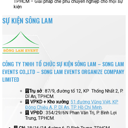
TPHCM – Giải pháp che phủ chuyên nghiệp cho mọi sự
kiện
SỰ KIỆN SÔNG LAM
CÔNG TY TNHH TỔ CHỨC SỰ KIỆN SÔNG LAM – SONG LAM
EVENTS CO.,LTD – SONG LAM EVENTS ORGANIZE COMPANY
LIMITED
Trụ sở
: 87/9, đường tổ 12, KP Thống Nhất 2, P.
Dĩ An, TPHCM.
VPKD + Kho xưởng
:
51 đường Vũng Việt, KP
Đông Chiêu A, P. Dĩ An, TP. Hồ Chí Minh
.
VPĐD
: 354/29/6N Phan Văn Trị, P. Bình Lợi
Trung, TPHCM.