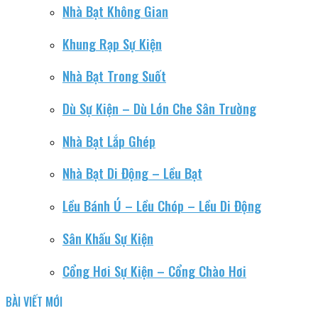
Nhà Bạt Không Gian
Khung Rạp Sự Kiện
Nhà Bạt Trong Suốt
Dù Sự Kiện – Dù Lớn Che Sân Trường
Nhà Bạt Lắp Ghép
Nhà Bạt Di Động – Lều Bạt
Lều Bánh Ú – Lều Chóp – Lều Di Động
Sân Khấu Sự Kiện
Cổng Hơi Sự Kiện – Cổng Chào Hơi
BÀI VIẾT MỚI