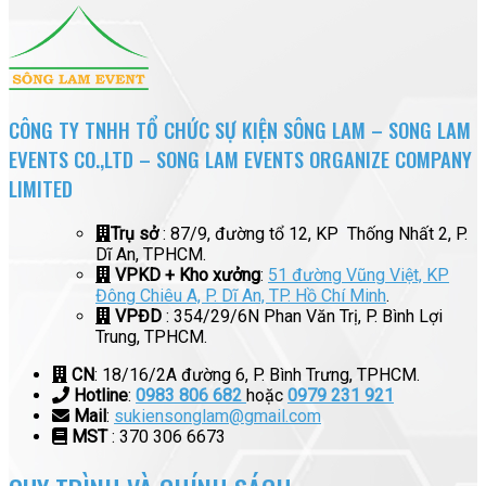
CÔNG TY TNHH TỔ CHỨC SỰ KIỆN SÔNG LAM – SONG LAM
EVENTS CO.,LTD – SONG LAM EVENTS ORGANIZE COMPANY
LIMITED
Trụ sở
: 87/9, đường tổ 12, KP Thống Nhất 2, P.
Dĩ An, TPHCM.
VPKD + Kho xưởng
:
51 đường Vũng Việt, KP
Đông Chiêu A, P. Dĩ An, TP. Hồ Chí Minh
.
VPĐD
: 354/29/6N Phan Văn Trị, P. Bình Lợi
Trung, TPHCM.
CN
: 18/16/2A đường 6, P. Bình Trưng, TPHCM.
Hotline
:
0983 806 682
hoặc
0979 231 921
Mail
:
sukiensonglam@gmail.com
MST
: 370 306 6673