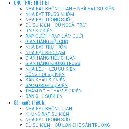
CHO THUÊ THIẾT BỊ
NHÀ BẠT KHÔNG GIAN – NHÀ BẠT SỰ KIỆN
NHÀ BẠT TRUSS NHÔM
NHÀ BẠT TRONG SUỐT
DÙ SỰ KIỆN – DÙ NGOÀI TRỜI
RẠP SỰ KIỆN
RẠP CƯỚI – RẠP ĐÁM CƯỚI
GIAN HÀNG HỘI CHỢ
NHÀ BẠT TRỤ TRÒN
NHÀ BẠT KHO TẠM
GIAN HÀNG TIÊU CHUẨN
GIAN HÀNG KHUNG TRUSS
NHÀ LỀU – LỀU SỰ KIỆN
CỔNG HƠI SỰ KIỆN
SÂN KHẤU SỰ KIỆN
BACKDROP SỰ KIỆN
THẢM ĐỎ – THẢM SỰ KIỆN
BÀN GHẾ SỰ KIỆN
Sản xuất thiết bị
NHÀ BẠT KHÔNG GIAN
KHUNG RẠP SỰ KIỆN
NHÀ BẠT TRONG SUỐT
DÙ SỰ KIỆN – DÙ LỚN CHE SÂN TRƯỜNG