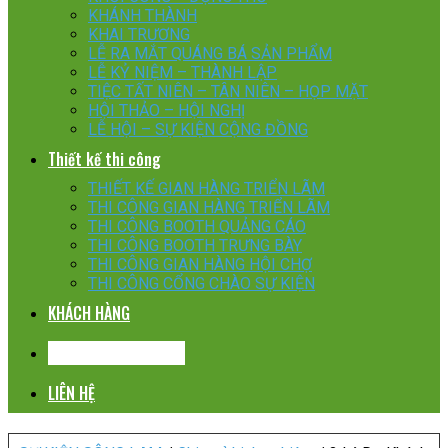
KHÁNH THÀNH
KHAI TRƯƠNG
LỄ RA MẮT QUÁNG BÁ SẢN PHẨM
LỄ KỶ NIỆM – THÀNH LẬP
TIỆC TẤT NIÊN – TÂN NIÊN – HỌP MẶT
HỘI THẢO – HỘI NGHỊ
LỄ HỘI – SỰ KIỆN CỘNG ĐỒNG
Thiết kế thi công
THIẾT KẾ GIAN HÀNG TRIỂN LÃM
THI CÔNG GIAN HÀNG TRIỂN LÃM
THI CÔNG BOOTH QUẢNG CÁO
THI CÔNG BOOTH TRƯNG BÀY
THI CÔNG GIAN HÀNG HỘI CHỢ
THI CÔNG CỔNG CHÀO SỰ KIỆN
KHÁCH HÀNG
CHIA SẺ KINH NGHIỆM
LIÊN HỆ