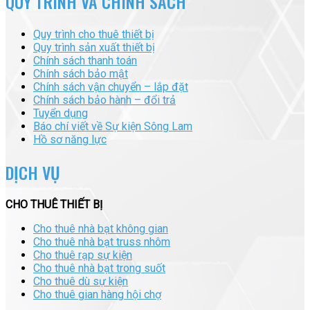
QUY TRÌNH VÀ CHÍNH SÁCH
Quy trình cho thuê thiết bị
Quy trình sản xuất thiết bị
Chính sách thanh toán
Chính sách bảo mật
Chính sách vận chuyển – lắp đặt
Chính sách bảo hành – đổi trả
Tuyển dụng
Báo chí viết về Sự kiện Sông Lam
Hồ sơ năng lực
DỊCH VỤ
CHO THUÊ THIẾT BỊ
Cho thuê nhà bạt không gian
Cho thuê nhà bạt truss nhôm
Cho thuê rạp sự kiện
Cho thuê nhà bạt trong suốt
Cho thuê dù sự kiện
Cho thuê gian hàng hội chợ