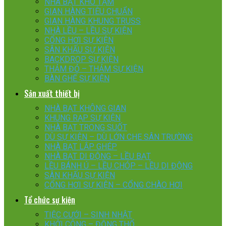
NHÀ BẠT KHO TẠM
GIAN HÀNG TIÊU CHUẨN
GIAN HÀNG KHUNG TRUSS
NHÀ LỀU – LỀU SỰ KIỆN
CỔNG HƠI SỰ KIỆN
SÂN KHẤU SỰ KIỆN
BACKDROP SỰ KIỆN
THẢM ĐỎ – THẢM SỰ KIỆN
BÀN GHẾ SỰ KIỆN
Sản xuất thiết bị
NHÀ BẠT KHÔNG GIAN
KHUNG RẠP SỰ KIỆN
NHÀ BẠT TRONG SUỐT
DÙ SỰ KIỆN – DÙ LỚN CHE SÂN TRƯỜNG
NHÀ BẠT LẮP GHÉP
NHÀ BẠT DI ĐỘNG – LỀU BẠT
LỀU BÁNH Ú – LỀU CHÓP – LỀU DI ĐỘNG
SÂN KHẤU SỰ KIỆN
CỔNG HƠI SỰ KIỆN – CỔNG CHÀO HƠI
Tổ chức sự kiện
TIỆC CƯỚI – SINH NHẬT
KHỞI CÔNG – ĐỘNG THỔ