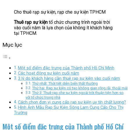
Cho thuê rạp sự kiện, rạp che sự kiện TPHCM
Thuê rạp sự kiện
tổ chức chương trình ngoài trời
vào cuối năm là lựa chọn của không ít khách hàng
tại TPHCM.
Mục lục
Một số điểm đặc trưng của Thành phố Hồ Chí Minh
Các hoạt động sự kiện cuối năm
3 lý do khách hàng cần thuê rạp sự kiện vào cuối năm
Thứ nhất: Thời tiết diễn biến thất thường
Thứ hai: Rạp sự kiện có tạo không gian rộng rãi, thoải mái
Thứ 3: Thuê rạp che sự kiện ngoài trời thuận tiện hơn so
với tổ chức trong nhà
Cách chọn đơn vị cung cấp rạp sự kiện uy tín chất lượng?
Hình Ảnh Mẫu Rạp Sự Kiện Sông Lam Cung Cấp Cho Thị
Trường
Một số điểm đặc trưng của Thành phố Hồ Chí