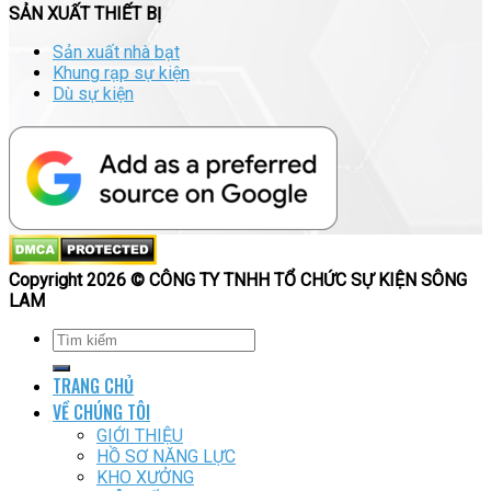
SẢN XUẤT THIẾT BỊ
Sản xuất nhà bạt
Khung rạp sự kiện
Dù sự kiện
Copyright 2026 © CÔNG TY TNHH TỔ CHỨC SỰ KIỆN SÔNG
LAM
TRANG CHỦ
VỀ CHÚNG TÔI
GIỚI THIỆU
HỒ SƠ NĂNG LỰC
KHO XƯỞNG