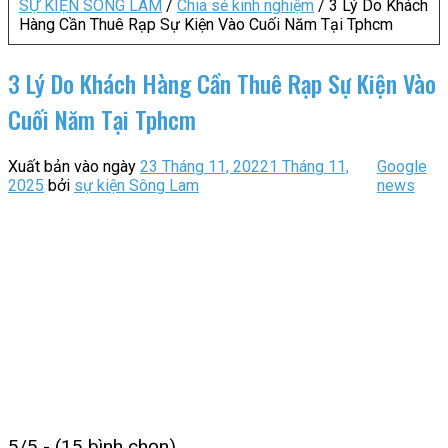
SỰ KIỆN SÔNG LAM
/
Chia sẻ kinh nghiệm
/
3 Lý Do Khách
Hàng Cần Thuê Rạp Sự Kiện Vào Cuối Năm Tại Tphcm
3 Lý Do Khách Hàng Cần Thuê Rạp Sự Kiện Vào
Cuối Năm Tại Tphcm
Xuất bản vào ngày
23 Tháng 11, 2022
1 Tháng 11,
Google
2025
bởi
sự kiện Sông Lam
news
5/5 - (15 bình chọn)