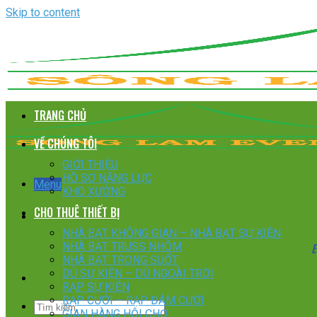
Skip to content
TRANG CHỦ
VỀ CHÚNG TÔI
GIỚI THIỆU
HỒ SƠ NĂNG LỰC
Menu
KHO XƯỞNG
CHO THUÊ THIẾT BỊ
NHÀ BẠT KHÔNG GIAN – NHÀ BẠT SỰ KIỆN
E
NHÀ BẠT TRUSS NHÔM
NHÀ BẠT TRONG SUỐT
DÙ SỰ KIỆN – DÙ NGOÀI TRỜI
RẠP SỰ KIỆN
RẠP CƯỚI – RẠP ĐÁM CƯỚI
GIAN HÀNG HỘI CHỢ