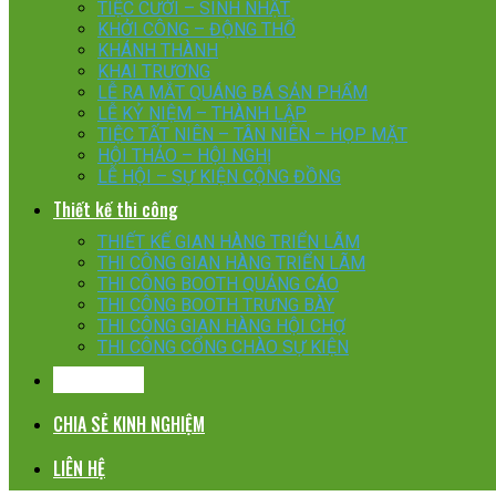
TIỆC CƯỚI – SINH NHẬT
KHỞI CÔNG – ĐỘNG THỔ
KHÁNH THÀNH
KHAI TRƯƠNG
LỄ RA MẮT QUÁNG BÁ SẢN PHẨM
LỄ KỶ NIỆM – THÀNH LẬP
TIỆC TẤT NIÊN – TÂN NIÊN – HỌP MẶT
HỘI THẢO – HỘI NGHỊ
LỄ HỘI – SỰ KIỆN CỘNG ĐỒNG
Thiết kế thi công
THIẾT KẾ GIAN HÀNG TRIỂN LÃM
THI CÔNG GIAN HÀNG TRIỂN LÃM
THI CÔNG BOOTH QUẢNG CÁO
THI CÔNG BOOTH TRƯNG BÀY
THI CÔNG GIAN HÀNG HỘI CHỢ
THI CÔNG CỔNG CHÀO SỰ KIỆN
KHÁCH HÀNG
CHIA SẺ KINH NGHIỆM
LIÊN HỆ