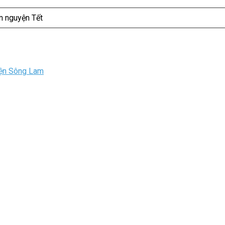
ện nguyện Tết
iện Sông Lam