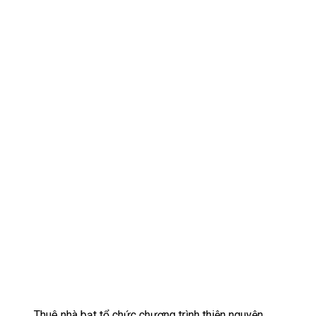
Thuê nhà bạt tổ chức chương trình thiện nguyện