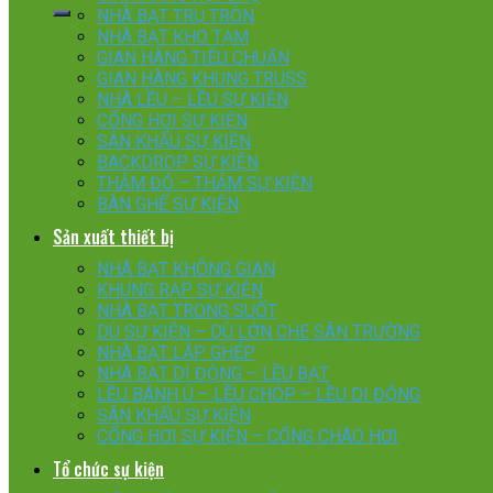
NHÀ BẠT TRỤ TRÒN
NHÀ BẠT KHO TẠM
GIAN HÀNG TIÊU CHUẨN
GIAN HÀNG KHUNG TRUSS
NHÀ LỀU – LỀU SỰ KIỆN
CỔNG HƠI SỰ KIỆN
SÂN KHẤU SỰ KIỆN
BACKDROP SỰ KIỆN
THẢM ĐỎ – THẢM SỰ KIỆN
BÀN GHẾ SỰ KIỆN
Sản xuất thiết bị
NHÀ BẠT KHÔNG GIAN
KHUNG RẠP SỰ KIỆN
NHÀ BẠT TRONG SUỐT
DÙ SỰ KIỆN – DÙ LỚN CHE SÂN TRƯỜNG
NHÀ BẠT LẮP GHÉP
NHÀ BẠT DI ĐỘNG – LỀU BẠT
LỀU BÁNH Ú – LỀU CHÓP – LỀU DI ĐỘNG
SÂN KHẤU SỰ KIỆN
CỔNG HƠI SỰ KIỆN – CỔNG CHÀO HƠI
Tổ chức sự kiện