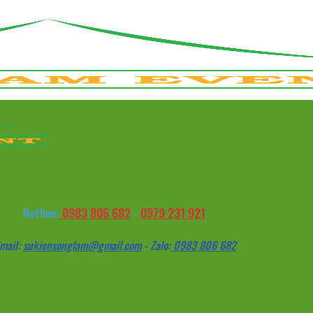
0983 806 682
0979 231 921
Hotline:
-
mail:
sukiensonglam@gmail.com
- Zalo:
0983 806 682