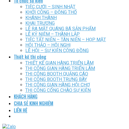
Tổ chức sự kiện
TIỆC CƯỚI – SINH NHẬT
KHỞI CÔNG – ĐỘNG THỔ
KHÁNH THÀNH
KHAI TRƯƠNG
LỄ RA MẮT QUÁNG BÁ SẢN PHẨM
LỄ KỶ NIỆM – THÀNH LẬP
TIỆC TẤT NIÊN – TÂN NIÊN – HỌP MẶT
HỘI THẢO – HỘI NGHỊ
LỄ HỘI – SỰ KIỆN CỘNG ĐỒNG
Thiết kế thi công
THIẾT KẾ GIAN HÀNG TRIỂN LÃM
THI CÔNG GIAN HÀNG TRIỂN LÃM
THI CÔNG BOOTH QUẢNG CÁO
THI CÔNG BOOTH TRƯNG BÀY
THI CÔNG GIAN HÀNG HỘI CHỢ
THI CÔNG CỔNG CHÀO SỰ KIỆN
KHÁCH HÀNG
CHIA SẺ KINH NGHIỆM
LIÊN HỆ