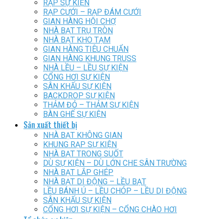
RẠP SỰ KIỆN
RẠP CƯỚI – RẠP ĐÁM CƯỚI
GIAN HÀNG HỘI CHỢ
NHÀ BẠT TRỤ TRÒN
NHÀ BẠT KHO TẠM
GIAN HÀNG TIÊU CHUẨN
GIAN HÀNG KHUNG TRUSS
NHÀ LỀU – LỀU SỰ KIỆN
CỔNG HƠI SỰ KIỆN
SÂN KHẤU SỰ KIỆN
BACKDROP SỰ KIỆN
THẢM ĐỎ – THẢM SỰ KIỆN
BÀN GHẾ SỰ KIỆN
Sản xuất thiết bị
NHÀ BẠT KHÔNG GIAN
KHUNG RẠP SỰ KIỆN
NHÀ BẠT TRONG SUỐT
DÙ SỰ KIỆN – DÙ LỚN CHE SÂN TRƯỜNG
NHÀ BẠT LẮP GHÉP
NHÀ BẠT DI ĐỘNG – LỀU BẠT
LỀU BÁNH Ú – LỀU CHÓP – LỀU DI ĐỘNG
SÂN KHẤU SỰ KIỆN
CỔNG HƠI SỰ KIỆN – CỔNG CHÀO HƠI