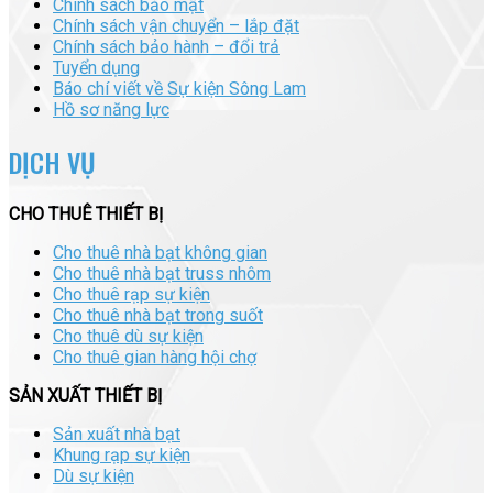
Chính sách bảo mật
Chính sách vận chuyển – lắp đặt
Chính sách bảo hành – đổi trả
Tuyển dụng
Báo chí viết về Sự kiện Sông Lam
Hồ sơ năng lực
DỊCH VỤ
CHO THUÊ THIẾT BỊ
Cho thuê nhà bạt không gian
Cho thuê nhà bạt truss nhôm
Cho thuê rạp sự kiện
Cho thuê nhà bạt trong suốt
Cho thuê dù sự kiện
Cho thuê gian hàng hội chợ
SẢN XUẤT THIẾT BỊ
Sản xuất nhà bạt
Khung rạp sự kiện
Dù sự kiện