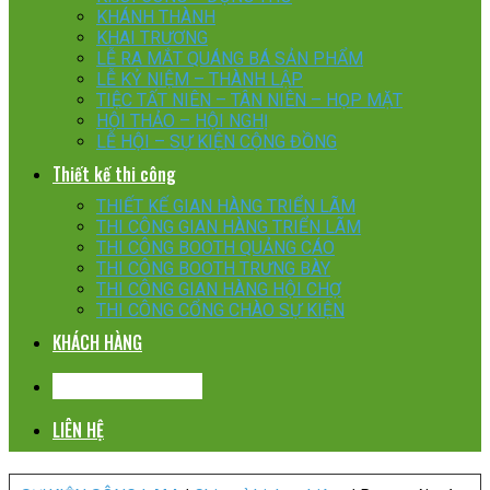
KHÁNH THÀNH
KHAI TRƯƠNG
LỄ RA MẮT QUÁNG BÁ SẢN PHẨM
LỄ KỶ NIỆM – THÀNH LẬP
TIỆC TẤT NIÊN – TÂN NIÊN – HỌP MẶT
HỘI THẢO – HỘI NGHỊ
LỄ HỘI – SỰ KIỆN CỘNG ĐỒNG
Thiết kế thi công
THIẾT KẾ GIAN HÀNG TRIỂN LÃM
THI CÔNG GIAN HÀNG TRIỂN LÃM
THI CÔNG BOOTH QUẢNG CÁO
THI CÔNG BOOTH TRƯNG BÀY
THI CÔNG GIAN HÀNG HỘI CHỢ
THI CÔNG CỔNG CHÀO SỰ KIỆN
KHÁCH HÀNG
CHIA SẺ KINH NGHIỆM
LIÊN HỆ