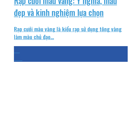
Rạp cưới màu vàng: Ý nghĩa, mẫu
đẹp và kinh nghiệm lựa chọn
​Rạp cưới màu vàng là kiểu rạp sử dụng tông vàng
làm màu chủ đạo...
02
Th4