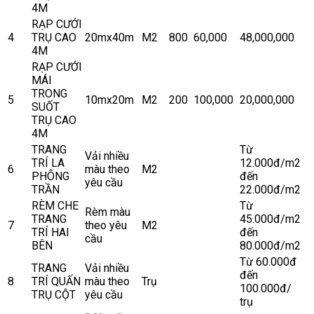
4M
RẠP CƯỚI
4
TRỤ CAO
20mx40m
M2
800
60,000
48,000,000
4M
RẠP CƯỚI
MÁI
TRONG
5
10mx20m
M2
200
100,000
20,000,000
SUỐT
TRỤ CAO
4M
TRANG
Từ
Vải nhiều
TRÍ LA
12.000đ/m2
6
màu theo
M2
PHÔNG
đến
yêu cầu
TRẦN
22.000đ/m2
RÈM CHE
Từ
Rèm màu
TRANG
45.000đ/m2
7
theo yêu
M2
TRÍ HAI
đến
cầu
BÊN
80.000đ/m2
Từ 60.000đ
TRANG
Vải nhiều
đến
8
TRÍ QUẤN
màu theo
Trụ
100.000đ/
TRỤ CỘT
yêu cầu
trụ