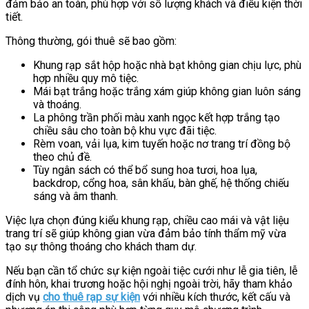
đảm bảo an toàn, phù hợp với số lượng khách và điều kiện thời
tiết.
Thông thường, gói thuê sẽ bao gồm:
Khung rạp sắt hộp hoặc nhà bạt không gian chịu lực, phù
hợp nhiều quy mô tiệc.
Mái bạt trắng hoặc trắng xám giúp không gian luôn sáng
và thoáng.
La phông trần phối màu xanh ngọc kết hợp trắng tạo
chiều sâu cho toàn bộ khu vực đãi tiệc.
Rèm voan, vải lụa, kim tuyến hoặc nơ trang trí đồng bộ
theo chủ đề.
Tùy ngân sách có thể bổ sung hoa tươi, hoa lụa,
backdrop, cổng hoa, sân khấu, bàn ghế, hệ thống chiếu
sáng và âm thanh.
Việc lựa chọn đúng kiểu khung rạp, chiều cao mái và vật liệu
trang trí sẽ giúp không gian vừa đảm bảo tính thẩm mỹ vừa
tạo sự thông thoáng cho khách tham dự.
Nếu bạn cần tổ chức sự kiện ngoài tiệc cưới như lễ gia tiên, lễ
đính hôn, khai trương hoặc hội nghị ngoài trời, hãy tham khảo
dịch vụ
cho thuê rạp sự kiện
với nhiều kích thước, kết cấu và