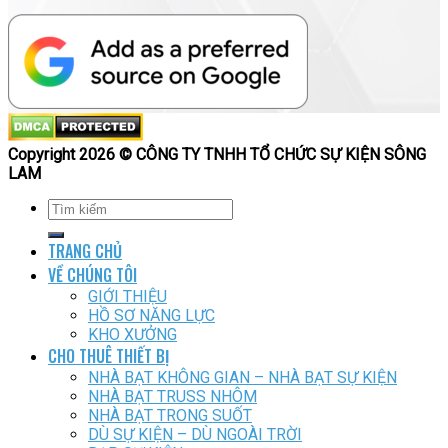
Copyright 2026 © CÔNG TY TNHH TỔ CHỨC SỰ KIỆN SÔNG
LAM
TRANG CHỦ
VỀ CHÚNG TÔI
GIỚI THIỆU
HỒ SƠ NĂNG LỰC
KHO XƯỞNG
CHO THUÊ THIẾT BỊ
NHÀ BẠT KHÔNG GIAN – NHÀ BẠT SỰ KIỆN
NHÀ BẠT TRUSS NHÔM
NHÀ BẠT TRONG SUỐT
DÙ SỰ KIỆN – DÙ NGOÀI TRỜI