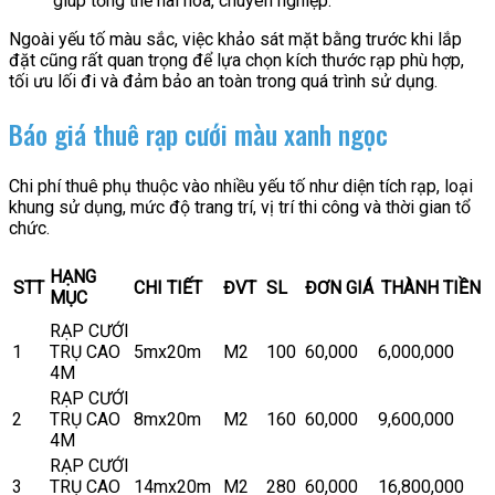
giúp tổng thể hài hòa, chuyên nghiệp.
Ngoài yếu tố màu sắc, việc khảo sát mặt bằng trước khi lắp
đặt cũng rất quan trọng để lựa chọn kích thước rạp phù hợp,
tối ưu lối đi và đảm bảo an toàn trong quá trình sử dụng.
Báo giá thuê rạp cưới màu xanh ngọc
Chi phí thuê phụ thuộc vào nhiều yếu tố như diện tích rạp, loại
khung sử dụng, mức độ trang trí, vị trí thi công và thời gian tổ
chức.
HẠNG
STT
CHI TIẾT
ĐVT
SL
ĐƠN GIÁ
THÀNH TIỀN
MỤC
RẠP CƯỚI
1
TRỤ CAO
5mx20m
M2
100
60,000
6,000,000
4M
RẠP CƯỚI
2
TRỤ CAO
8mx20m
M2
160
60,000
9,600,000
4M
RẠP CƯỚI
3
TRỤ CAO
14mx20m
M2
280
60,000
16,800,000