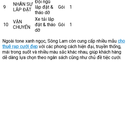
Đội ngũ
NHÂN SỰ
9
lắp đặt &
Gói
1
LẮP ĐẶT
tháo dỡ
Xe tải lắp
VẬN
10
đặt & tháo
Gói
1
CHUYỂN
dỡ
Ngoài tone xanh ngọc, Sông Lam còn cung cấp nhiều mẫu
cho
thuê rạp cưới đẹp
với các phong cách hiện đại, truyền thống,
mái trong suốt và nhiều màu sắc khác nhau, giúp khách hàng
dễ dàng lựa chọn theo ngân sách cũng như chủ đề tiệc cưới.