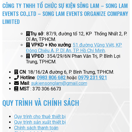
CÔNG TY TNHH TỔ CHỨC SỰ KIỆN SÔNG LAM – SONG LAM
EVENTS CO.,LTD – SONG LAM EVENTS ORGANIZE COMPANY
LIMITED
Trụ sở
: 87/9, đường tổ 12, KP Thống Nhất 2, P.
Dĩ An, TPHCM.
VPKD + Kho xưởng
:
51 đường Vũng Việt, KP
Đông Chiêu A, P. Dĩ An, TP. Hồ Chí Minh
.
VPĐD
: 354/29/6N Phan Văn Trị, P. Bình Lợi
Trung, TPHCM.
CN
: 18/16/2A đường 6, P. Bình Trưng, TPHCM.
Hotline
:
0983 806 682
hoặc
0979 231 921
Mail
:
sukiensonglam@gmail.com
MST
: 370 306 6673
QUY TRÌNH VÀ CHÍNH SÁCH
Quy trình cho thuê thiết bị
Quy trình sản xuất thiết bị
Chính sách thanh toán