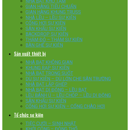
NHÀ BẠT KHO TẠM
GIAN HÀNG TIÊU CHUẨN
GIAN HÀNG KHUNG TRUSS
NHÀ LỀU – LỀU SỰ KIỆN
CỔNG HƠI SỰ KIỆN
SÂN KHẤU SỰ KIỆN
BACKDROP SỰ KIỆN
THẢM ĐỎ – THẢM SỰ KIỆN
BÀN GHẾ SỰ KIỆN
Sản xuất thiết bị
NHÀ BẠT KHÔNG GIAN
KHUNG RẠP SỰ KIỆN
NHÀ BẠT TRONG SUỐT
DÙ SỰ KIỆN – DÙ LỚN CHE SÂN TRƯỜNG
NHÀ BẠT LẮP GHÉP
NHÀ BẠT DI ĐỘNG – LỀU BẠT
LỀU BÁNH Ú – LỀU CHÓP – LỀU DI ĐỘNG
SÂN KHẤU SỰ KIỆN
CỔNG HƠI SỰ KIỆN – CỔNG CHÀO HƠI
Tổ chức sự kiện
TIỆC CƯỚI – SINH NHẬT
KHỞI CÔNG – ĐỘNG THỔ