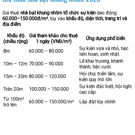
Giá thuê
nhà bạt khung nhôm tổ chức sự kiện
dao động
60.000–150.000đ/m²
, tùy vào
khẩu độ, diện tích, trang trí và
địa điểm
.
Khẩu độ
Giá tham khảo cho thuê
Ứng dụng phổ biến
(chiều rộng)
1 ngày (VNĐ/m²)
Sự kiện vừa và nhỏ, tiệc
8m
60.000 – 80.000
liên hoan, sinh nhật.
Lễ khai trương, khánh
10m – 12m
70.000 – 90.000
thành, tiệc cưới.
Hội chợ, triển lãm, sự
15m – 20m
80.000 – 120.000
kiện quy mô lớn.
Sự kiện đặc biệt, hội nghị
Trên 20m
100.000 – 150.000
cao cấp.
Từ 100m²
60.000 – 150.000/m²
Lắp đặt tùy chỉnh
trở lên