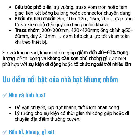
Cấu trúc phổ biến:
trụ vuông, truss vòm tròn hoặc tam
giác, liên kết bằng bulong hoặc connector chuyên dụng.
Khẩu độ tiêu chuẩn:
8m, 10m, 12m, 16m, 20m… đáp ứng
từ sự kiện nhỏ đến quy mô hàng nghìn khách.
Truss nhôm:
300×300mm, 420×420mm; ống chính φ50–
60mm, dày 2–3mm → đảm bảo chịu lực tốt và an toàn
khi treo thiết bị.
So với khung sắt, khung nhôm giúp
giảm đến 40–60% trọng
lượng
, dễ thi công và
không cần sơn phủ chống gỉ
, đặc biệt
phù hợp với
sự kiện di động
hoặc
tổ chức ngoài trời nhiều lần
.
Ưu điểm nổi bật của nhà bạt khung nhôm
✅ Nhẹ và linh hoạt
Dễ vận chuyển, lắp đặt nhanh, tiết kiệm nhân công.
Lý tưởng cho sự kiện có thời gian thi công gấp hoặc di
chuyển địa điểm thường xuyên.
✅ Bền bỉ, không gỉ sét