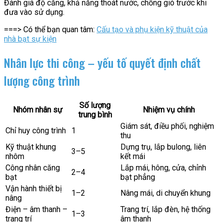
Đánh giá độ căng, khả năng thoát nước, chống gió trước khi
đưa vào sử dụng.
===> Có thể bạn quan tâm:
Cấu tạo và phụ kiện kỹ thuật của
nhà bạt sự kiện
Nhân lực thi công – yếu tố quyết định chất
lượng công trình
Số lượng
Nhóm nhân sự
Nhiệm vụ chính
trung bình
Giám sát, điều phối, nghiệm
Chỉ huy công trình
1
thu
Kỹ thuật khung
Dựng trụ, lắp bulong, liên
3–5
nhôm
kết mái
Công nhân căng
Lắp mái, hông, cửa, chỉnh
2–4
bạt
bạt phẳng
Vận hành thiết bị
1–2
Nâng mái, di chuyển khung
nâng
Điện – âm thanh –
Trang trí, lắp đèn, hệ thống
1–3
trang trí
âm thanh