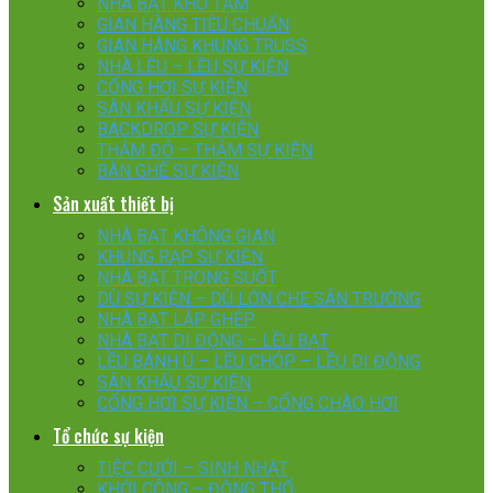
NHÀ BẠT KHO TẠM
GIAN HÀNG TIÊU CHUẨN
GIAN HÀNG KHUNG TRUSS
NHÀ LỀU – LỀU SỰ KIỆN
CỔNG HƠI SỰ KIỆN
SÂN KHẤU SỰ KIỆN
BACKDROP SỰ KIỆN
THẢM ĐỎ – THẢM SỰ KIỆN
BÀN GHẾ SỰ KIỆN
Sản xuất thiết bị
NHÀ BẠT KHÔNG GIAN
KHUNG RẠP SỰ KIỆN
NHÀ BẠT TRONG SUỐT
DÙ SỰ KIỆN – DÙ LỚN CHE SÂN TRƯỜNG
NHÀ BẠT LẮP GHÉP
NHÀ BẠT DI ĐỘNG – LỀU BẠT
LỀU BÁNH Ú – LỀU CHÓP – LỀU DI ĐỘNG
SÂN KHẤU SỰ KIỆN
CỔNG HƠI SỰ KIỆN – CỔNG CHÀO HƠI
Tổ chức sự kiện
TIỆC CƯỚI – SINH NHẬT
KHỞI CÔNG – ĐỘNG THỔ