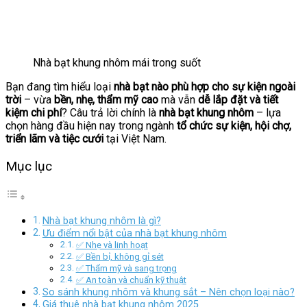
Nhà bạt khung nhôm mái trong suốt
Bạn đang tìm hiểu loại
nhà bạt nào phù hợp cho sự kiện ngoài
trời
– vừa
bền, nhẹ, thẩm mỹ cao
mà vẫn
dễ lắp đặt và tiết
kiệm chi phí
? Câu trả lời chính là
nhà bạt khung nhôm
– lựa
chọn hàng đầu hiện nay trong ngành
tổ chức sự kiện, hội chợ,
triển lãm và tiệc cưới
tại Việt Nam.
Mục lục
Nhà bạt khung nhôm là gì?
Ưu điểm nổi bật của nhà bạt khung nhôm
✅ Nhẹ và linh hoạt
✅ Bền bỉ, không gỉ sét
✅ Thẩm mỹ và sang trọng
✅ An toàn và chuẩn kỹ thuật
So sánh khung nhôm và khung sắt – Nên chọn loại nào?
Giá thuê nhà bạt khung nhôm 2025