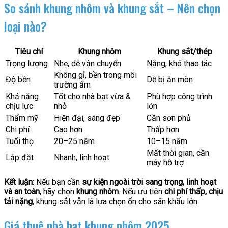
So sánh khung nhôm và khung sắt – Nên chọn
loại nào?
Tiêu chí
Khung nhôm
Khung sắt/thép
Trọng lượng
Nhẹ, dễ vận chuyển
Nặng, khó thao tác
Không gỉ, bền trong môi
Độ bền
Dễ bị ăn mòn
trường ẩm
Khả năng
Tốt cho nhà bạt vừa &
Phù hợp công trình
chịu lực
nhỏ
lớn
Thẩm mỹ
Hiện đại, sáng đẹp
Cần sơn phủ
Chi phí
Cao hơn
Thấp hơn
Tuổi thọ
20–25 năm
10–15 năm
Mất thời gian, cần
Lắp đặt
Nhanh, linh hoạt
máy hỗ trợ
Kết luận:
Nếu bạn cần
sự kiện ngoài trời sang trọng, linh hoạt
và an toàn
, hãy chọn
khung nhôm
. Nếu ưu tiên
chi phí thấp, chịu
tải nặng
, khung sắt vẫn là lựa chọn ổn cho sân khấu lớn.
Giá thuê nhà bạt khung nhôm 2025