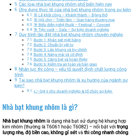
Các loại nhà bạt khung nhôm phổ biến hiện nay
Ứng dụng thực tế của nhà bạt khung nhôm trong sự kiện
🎯 Lễ khởi công – Khánh thành – Động thổ
🎯 Hội chợ – Triển lãm – Gian hàng thương mại
🎯 Biểu diễn nghệ thuật – Festival – Concert
🎯 Tiệc cưới – Gala – Sự kiện doanh nghiệp
Quy trình lắp đặt nhà bạt khung nhôm chuyên nghiệp
Bước 1: Khảo sát mặt bằng
Bước 2: Chuẩn bị vật tư
Bước 3: Lắp khung và trụ chính
Bước 4: Nâng mái và cố định
Bước 5: Căng bạt và hoàn thiện
Bước 6: Kiểm tra an toàn và bàn giao
Nhân lực thi công – yếu tố quyết định chất lượng công
trình
Tại sao nhà bạt khung nhôm là xu hướng của ngành sự
kiện?
👉 Gợi ý cho doanh nghiệp & tổ chức sự kiện:
Nhà bạt khung nhôm là gì?
Nhà bạt khung nhôm
là dạng nhà bạt sử dụng hệ khung hợp
kim nhôm (thường là T6061 hoặc T6082) – nổi bật với
trọng
lượng nhẹ, độ bền cao, không gỉ sét
và
thi công nhanh chóng
.