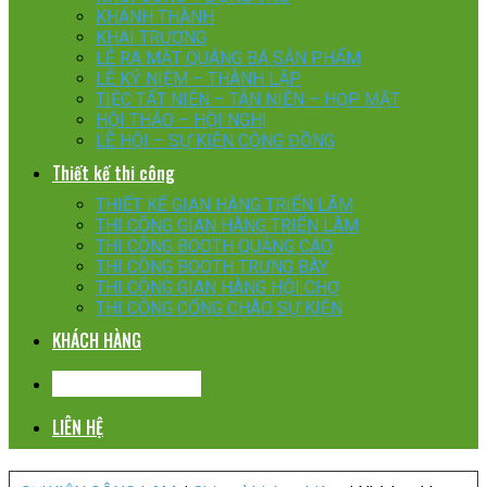
KHÁNH THÀNH
KHAI TRƯƠNG
LỄ RA MẮT QUÁNG BÁ SẢN PHẨM
LỄ KỶ NIỆM – THÀNH LẬP
TIỆC TẤT NIÊN – TÂN NIÊN – HỌP MẶT
HỘI THẢO – HỘI NGHỊ
LỄ HỘI – SỰ KIỆN CỘNG ĐỒNG
Thiết kế thi công
THIẾT KẾ GIAN HÀNG TRIỂN LÃM
THI CÔNG GIAN HÀNG TRIỂN LÃM
THI CÔNG BOOTH QUẢNG CÁO
THI CÔNG BOOTH TRƯNG BÀY
THI CÔNG GIAN HÀNG HỘI CHỢ
THI CÔNG CỔNG CHÀO SỰ KIỆN
KHÁCH HÀNG
CHIA SẺ KINH NGHIỆM
LIÊN HỆ