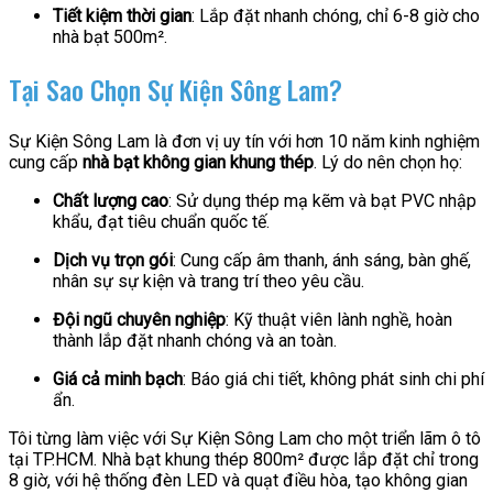
Tiết kiệm thời gian
: Lắp đặt nhanh chóng, chỉ 6-8 giờ cho
nhà bạt 500m².
Tại Sao Chọn Sự Kiện Sông Lam?
Sự Kiện Sông Lam là đơn vị uy tín với hơn 10 năm kinh nghiệm
cung cấp
nhà bạt không gian khung thép
. Lý do nên chọn họ:
Chất lượng cao
: Sử dụng thép mạ kẽm và bạt PVC nhập
khẩu, đạt tiêu chuẩn quốc tế.
Dịch vụ trọn gói
: Cung cấp âm thanh, ánh sáng, bàn ghế,
nhân sự sự kiện và trang trí theo yêu cầu.
Đội ngũ chuyên nghiệp
: Kỹ thuật viên lành nghề, hoàn
thành lắp đặt nhanh chóng và an toàn.
Giá cả minh bạch
: Báo giá chi tiết, không phát sinh chi phí
ẩn.
Tôi từng làm việc với Sự Kiện Sông Lam cho một triển lãm ô tô
tại TP.HCM. Nhà bạt khung thép 800m² được lắp đặt chỉ trong
8 giờ, với hệ thống đèn LED và quạt điều hòa, tạo không gian