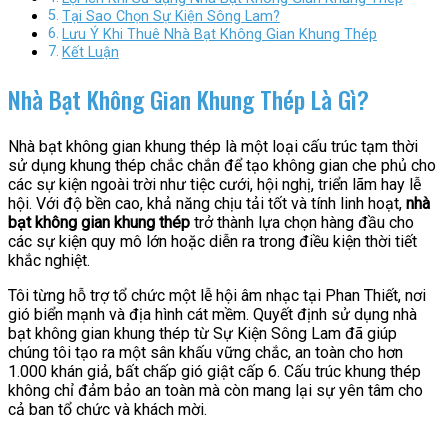
Tại Sao Chọn Sự Kiện Sông Lam?
Lưu Ý Khi Thuê Nhà Bạt Không Gian Khung Thép
Kết Luận
Nhà Bạt Không Gian Khung Thép Là Gì?
Nhà bạt không gian khung thép là một loại cấu trúc tạm thời
sử dụng khung thép chắc chắn để tạo không gian che phủ cho
các sự kiện ngoài trời như tiệc cưới, hội nghị, triển lãm hay lễ
hội. Với độ bền cao, khả năng chịu tải tốt và tính linh hoạt,
nhà
bạt không gian khung thép
trở thành lựa chọn hàng đầu cho
các sự kiện quy mô lớn hoặc diễn ra trong điều kiện thời tiết
khắc nghiệt.
Tôi từng hỗ trợ tổ chức một lễ hội âm nhạc tại Phan Thiết, nơi
gió biển mạnh và địa hình cát mềm. Quyết định sử dụng nhà
bạt không gian khung thép từ Sự Kiện Sông Lam đã giúp
chúng tôi tạo ra một sân khấu vững chắc, an toàn cho hơn
1.000 khán giả, bất chấp gió giật cấp 6. Cấu trúc khung thép
không chỉ đảm bảo an toàn mà còn mang lại sự yên tâm cho
cả ban tổ chức và khách mời.