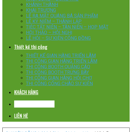
KHÁNH THÀNH
KHAI TRƯƠNG
LỄ RA MẮT QUÁNG BÁ SẢN PHẨM
LỄ KỶ NIỆM – THÀNH LẬP
TIỆC TẤT NIÊN – TÂN NIÊN – HỌP MẶT
HỘI THẢO – HỘI NGHỊ
LỄ HỘI – SỰ KIỆN CỘNG ĐỒNG
Thiết kế thi công
THIẾT KẾ GIAN HÀNG TRIỂN LÃM
THI CÔNG GIAN HÀNG TRIỂN LÃM
THI CÔNG BOOTH QUẢNG CÁO
THI CÔNG BOOTH TRƯNG BÀY
THI CÔNG GIAN HÀNG HỘI CHỢ
THI CÔNG CỔNG CHÀO SỰ KIỆN
KHÁCH HÀNG
CHIA SẺ KINH NGHIỆM
LIÊN HỆ