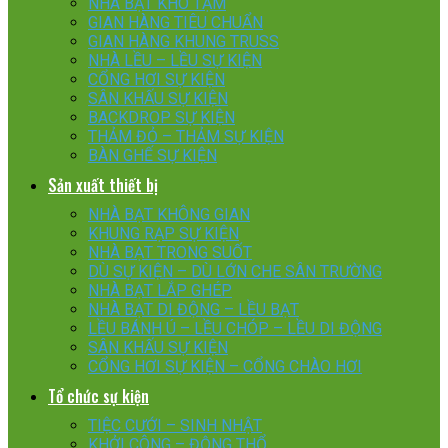
NHÀ BẠT KHO TẠM
GIAN HÀNG TIÊU CHUẨN
GIAN HÀNG KHUNG TRUSS
NHÀ LỀU – LỀU SỰ KIỆN
CỔNG HƠI SỰ KIỆN
SÂN KHẤU SỰ KIỆN
BACKDROP SỰ KIỆN
THẢM ĐỎ – THẢM SỰ KIỆN
BÀN GHẾ SỰ KIỆN
Sản xuất thiết bị
NHÀ BẠT KHÔNG GIAN
KHUNG RẠP SỰ KIỆN
NHÀ BẠT TRONG SUỐT
DÙ SỰ KIỆN – DÙ LỚN CHE SÂN TRƯỜNG
NHÀ BẠT LẮP GHÉP
NHÀ BẠT DI ĐỘNG – LỀU BẠT
LỀU BÁNH Ú – LỀU CHÓP – LỀU DI ĐỘNG
SÂN KHẤU SỰ KIỆN
CỔNG HƠI SỰ KIỆN – CỔNG CHÀO HƠI
Tổ chức sự kiện
TIỆC CƯỚI – SINH NHẬT
KHỞI CÔNG – ĐỘNG THỔ