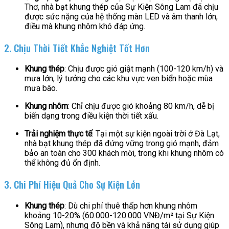
Thơ, nhà bạt khung thép của Sự Kiện Sông Lam đã chịu
được sức nặng của hệ thống màn LED và âm thanh lớn,
điều mà khung nhôm khó đáp ứng.
2. Chịu Thời Tiết Khắc Nghiệt Tốt Hơn
Khung thép
: Chịu được gió giật mạnh (100-120 km/h) và
mưa lớn, lý tưởng cho các khu vực ven biển hoặc mùa
mưa bão.
Khung nhôm
: Chỉ chịu được gió khoảng 80 km/h, dễ bị
biến dạng trong điều kiện thời tiết xấu.
Trải nghiệm thực tế
: Tại một sự kiện ngoài trời ở Đà Lạt,
nhà bạt khung thép đã đứng vững trong gió mạnh, đảm
bảo an toàn cho 300 khách mời, trong khi khung nhôm có
thể không đủ ổn định.
3. Chi Phí Hiệu Quả Cho Sự Kiện Lớn
Khung thép
: Dù chi phí thuê thấp hơn khung nhôm
khoảng 10-20% (60.000-120.000 VNĐ/m² tại Sự Kiện
Sông Lam), nhưng độ bền và khả năng tái sử dụng giúp