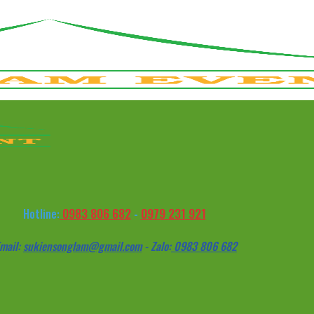
0983 806 682
0979 231 921
Hotline:
-
mail:
sukiensonglam@gmail.com
- Zalo:
0983 806 682