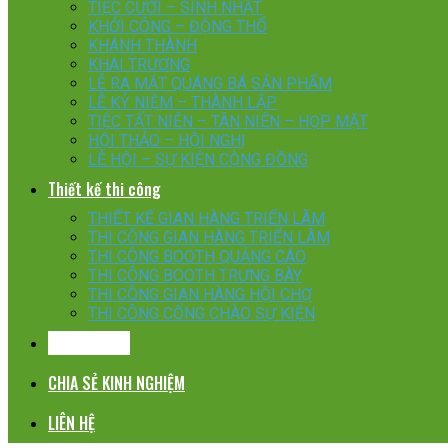
TIỆC CƯỚI – SINH NHẬT
KHỞI CÔNG – ĐỘNG THỔ
KHÁNH THÀNH
KHAI TRƯƠNG
LỄ RA MẮT QUÁNG BÁ SẢN PHẨM
LỄ KỶ NIỆM – THÀNH LẬP
TIỆC TẤT NIÊN – TÂN NIÊN – HỌP MẶT
HỘI THẢO – HỘI NGHỊ
LỄ HỘI – SỰ KIỆN CỘNG ĐỒNG
Thiết kế thi công
THIẾT KẾ GIAN HÀNG TRIỂN LÃM
THI CÔNG GIAN HÀNG TRIỂN LÃM
THI CÔNG BOOTH QUẢNG CÁO
THI CÔNG BOOTH TRƯNG BÀY
THI CÔNG GIAN HÀNG HỘI CHỢ
THI CÔNG CỔNG CHÀO SỰ KIỆN
KHÁCH HÀNG
CHIA SẺ KINH NGHIỆM
LIÊN HỆ