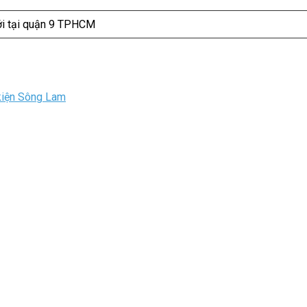
ới tại quận 9 TPHCM
kiện Sông Lam