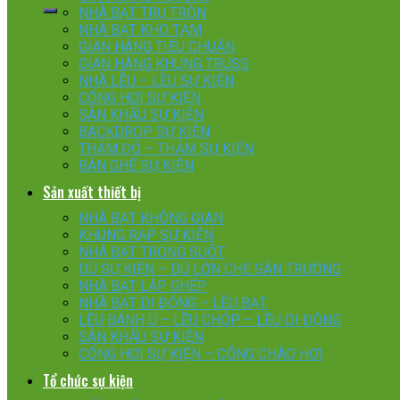
NHÀ BẠT TRỤ TRÒN
NHÀ BẠT KHO TẠM
GIAN HÀNG TIÊU CHUẨN
GIAN HÀNG KHUNG TRUSS
NHÀ LỀU – LỀU SỰ KIỆN
CỔNG HƠI SỰ KIỆN
SÂN KHẤU SỰ KIỆN
BACKDROP SỰ KIỆN
THẢM ĐỎ – THẢM SỰ KIỆN
BÀN GHẾ SỰ KIỆN
Sản xuất thiết bị
NHÀ BẠT KHÔNG GIAN
KHUNG RẠP SỰ KIỆN
NHÀ BẠT TRONG SUỐT
DÙ SỰ KIỆN – DÙ LỚN CHE SÂN TRƯỜNG
NHÀ BẠT LẮP GHÉP
NHÀ BẠT DI ĐỘNG – LỀU BẠT
LỀU BÁNH Ú – LỀU CHÓP – LỀU DI ĐỘNG
SÂN KHẤU SỰ KIỆN
CỔNG HƠI SỰ KIỆN – CỔNG CHÀO HƠI
Tổ chức sự kiện