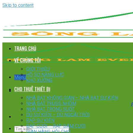
Skip to content
TRANG CHỦ
VỀ CHÚNG TÔI
GIỚI THIỆU
HỒ SƠ NĂNG LỰC
Menu
KHO XƯỞNG
CHO THUÊ THIẾT BỊ
NHÀ BẠT KHÔNG GIAN – NHÀ BẠT SỰ KIỆN
E
NHÀ BẠT TRUSS NHÔM
NHÀ BẠT TRONG SUỐT
DÙ SỰ KIỆN – DÙ NGOÀI TRỜI
RẠP SỰ KIỆN
RẠP CƯỚI – RẠP ĐÁM CƯỚI
GIAN HÀNG HỘI CHỢ