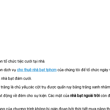
 tổ chức tiệc cưới tại nhà.
n dịch vụ
cho thuê nhà bạt tphcm
của chúng tôi để tổ chức ngày v
à nhà bạt đám cưới.
g trắng là chủ yếu,các cột trụ được quấn ruy băng trắng xanh nhằ
ạt động về đêm cho sự kiện. Các mặt của
nhà bạt ngoài trời
còn đ
g của chương trình không bị gián đoạn bởi thời tiết mưa nắng t