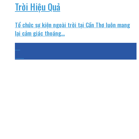
Trời Hiệu Quả
Tổ chức sự kiện ngoài trời tại Cần Thơ luôn mang
lại cảm giác thoáng...
16
Th3