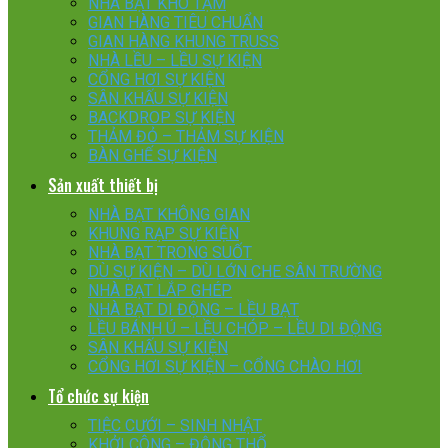
NHÀ BẠT KHO TẠM
GIAN HÀNG TIÊU CHUẨN
GIAN HÀNG KHUNG TRUSS
NHÀ LỀU – LỀU SỰ KIỆN
CỔNG HƠI SỰ KIỆN
SÂN KHẤU SỰ KIỆN
BACKDROP SỰ KIỆN
THẢM ĐỎ – THẢM SỰ KIỆN
BÀN GHẾ SỰ KIỆN
Sản xuất thiết bị
NHÀ BẠT KHÔNG GIAN
KHUNG RẠP SỰ KIỆN
NHÀ BẠT TRONG SUỐT
DÙ SỰ KIỆN – DÙ LỚN CHE SÂN TRƯỜNG
NHÀ BẠT LẮP GHÉP
NHÀ BẠT DI ĐỘNG – LỀU BẠT
LỀU BÁNH Ú – LỀU CHÓP – LỀU DI ĐỘNG
SÂN KHẤU SỰ KIỆN
CỔNG HƠI SỰ KIỆN – CỔNG CHÀO HƠI
Tổ chức sự kiện
TIỆC CƯỚI – SINH NHẬT
KHỞI CÔNG – ĐỘNG THỔ