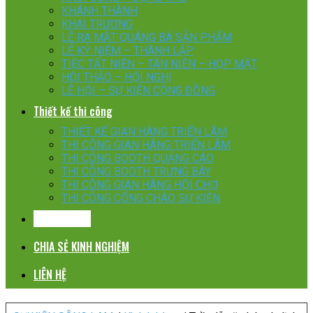
KHÁNH THÀNH
KHAI TRƯƠNG
LỄ RA MẮT QUÁNG BÁ SẢN PHẨM
LỄ KỶ NIỆM – THÀNH LẬP
TIỆC TẤT NIÊN – TÂN NIÊN – HỌP MẶT
HỘI THẢO – HỘI NGHỊ
LỄ HỘI – SỰ KIỆN CỘNG ĐỒNG
Thiết kế thi công
THIẾT KẾ GIAN HÀNG TRIỂN LÃM
THI CÔNG GIAN HÀNG TRIỂN LÃM
THI CÔNG BOOTH QUẢNG CÁO
THI CÔNG BOOTH TRƯNG BÀY
THI CÔNG GIAN HÀNG HỘI CHỢ
THI CÔNG CỔNG CHÀO SỰ KIỆN
KHÁCH HÀNG
CHIA SẺ KINH NGHIỆM
LIÊN HỆ