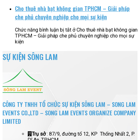
Cho thuê nhà bạt không gian TPHCM – Giải pháp
che phủ chuyên nghiệp cho mọi sự kiện
Chức năng bình luận bị tắt
ở Cho thuê nhà bạt không gian
TPHCM – Giải pháp che phủ chuyên nghiệp cho mọi sự
kiện
SỰ KIỆN SÔNG LAM
CÔNG TY TNHH TỔ CHỨC SỰ KIỆN SÔNG LAM – SONG LAM
EVENTS CO.,LTD – SONG LAM EVENTS ORGANIZE COMPANY
LIMITED
Trụ sở
: 87/9, đường tổ 12, KP Thống Nhất 2, P.
Dĩ An, TPHCM.