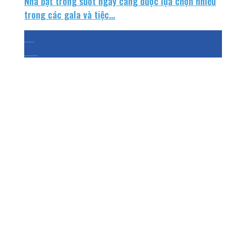
Nhà bạt trong suốt ngày càng được lựa chọn nhiều
trong các gala và tiệc...
30
Th1