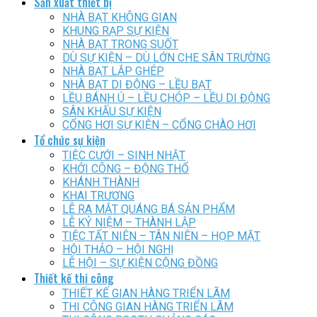
Sản xuất thiết bị
NHÀ BẠT KHÔNG GIAN
KHUNG RẠP SỰ KIỆN
NHÀ BẠT TRONG SUỐT
DÙ SỰ KIỆN – DÙ LỚN CHE SÂN TRƯỜNG
NHÀ BẠT LẮP GHÉP
NHÀ BẠT DI ĐỘNG – LỀU BẠT
LỀU BÁNH Ú – LỀU CHÓP – LỀU DI ĐỘNG
SÂN KHẤU SỰ KIỆN
CỔNG HƠI SỰ KIỆN – CỔNG CHÀO HƠI
Tổ chức sự kiện
TIỆC CƯỚI – SINH NHẬT
KHỞI CÔNG – ĐỘNG THỔ
KHÁNH THÀNH
KHAI TRƯƠNG
LỄ RA MẮT QUÁNG BÁ SẢN PHẨM
LỄ KỶ NIỆM – THÀNH LẬP
TIỆC TẤT NIÊN – TÂN NIÊN – HỌP MẶT
HỘI THẢO – HỘI NGHỊ
LỄ HỘI – SỰ KIỆN CỘNG ĐỒNG
Thiết kế thi công
THIẾT KẾ GIAN HÀNG TRIỂN LÃM
THI CÔNG GIAN HÀNG TRIỂN LÃM