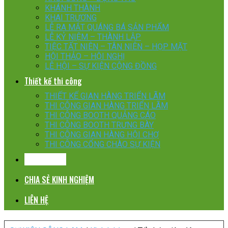
KHÁNH THÀNH
KHAI TRƯƠNG
LỄ RA MẮT QUÁNG BÁ SẢN PHẨM
LỄ KỶ NIỆM – THÀNH LẬP
TIỆC TẤT NIÊN – TÂN NIÊN – HỌP MẶT
HỘI THẢO – HỘI NGHỊ
LỄ HỘI – SỰ KIỆN CỘNG ĐỒNG
Thiết kế thi công
THIẾT KẾ GIAN HÀNG TRIỂN LÃM
THI CÔNG GIAN HÀNG TRIỂN LÃM
THI CÔNG BOOTH QUẢNG CÁO
THI CÔNG BOOTH TRƯNG BÀY
THI CÔNG GIAN HÀNG HỘI CHỢ
THI CÔNG CỔNG CHÀO SỰ KIỆN
KHÁCH HÀNG
CHIA SẺ KINH NGHIỆM
LIÊN HỆ