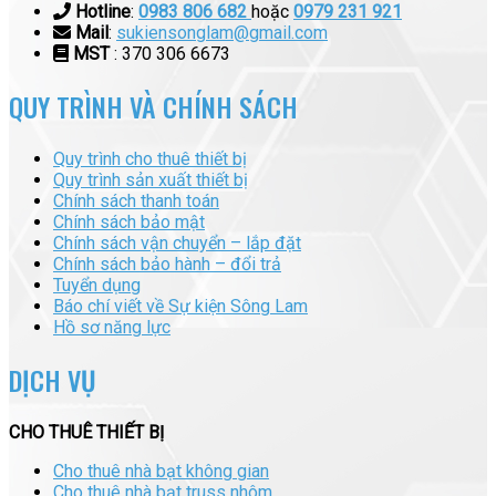
Hotline
:
0983 806 682
hoặc
0979 231 921
Mail
:
sukiensonglam@gmail.com
MST
: 370 306 6673
QUY TRÌNH VÀ CHÍNH SÁCH
Quy trình cho thuê thiết bị
Quy trình sản xuất thiết bị
Chính sách thanh toán
Chính sách bảo mật
Chính sách vận chuyển – lắp đặt
Chính sách bảo hành – đổi trả
Tuyển dụng
Báo chí viết về Sự kiện Sông Lam
Hồ sơ năng lực
DỊCH VỤ
CHO THUÊ THIẾT BỊ
Cho thuê nhà bạt không gian
Cho thuê nhà bạt truss nhôm