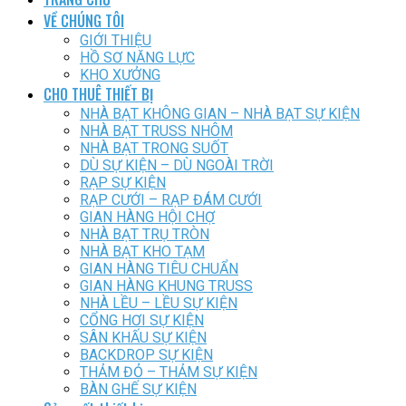
VỀ CHÚNG TÔI
GIỚI THIỆU
HỒ SƠ NĂNG LỰC
KHO XƯỞNG
CHO THUÊ THIẾT BỊ
NHÀ BẠT KHÔNG GIAN – NHÀ BẠT SỰ KIỆN
NHÀ BẠT TRUSS NHÔM
NHÀ BẠT TRONG SUỐT
DÙ SỰ KIỆN – DÙ NGOÀI TRỜI
RẠP SỰ KIỆN
RẠP CƯỚI – RẠP ĐÁM CƯỚI
GIAN HÀNG HỘI CHỢ
NHÀ BẠT TRỤ TRÒN
NHÀ BẠT KHO TẠM
GIAN HÀNG TIÊU CHUẨN
GIAN HÀNG KHUNG TRUSS
NHÀ LỀU – LỀU SỰ KIỆN
CỔNG HƠI SỰ KIỆN
SÂN KHẤU SỰ KIỆN
BACKDROP SỰ KIỆN
THẢM ĐỎ – THẢM SỰ KIỆN
BÀN GHẾ SỰ KIỆN