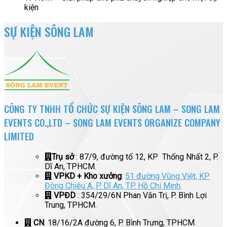
kiện
SỰ KIỆN SÔNG LAM
CÔNG TY TNHH TỔ CHỨC SỰ KIỆN SÔNG LAM – SONG LAM
EVENTS CO.,LTD – SONG LAM EVENTS ORGANIZE COMPANY
LIMITED
Trụ sở
: 87/9, đường tổ 12, KP Thống Nhất 2, P.
Dĩ An, TPHCM.
VPKD + Kho xưởng
:
51 đường Vũng Việt, KP
Đông Chiêu A, P. Dĩ An, TP. Hồ Chí Minh
.
VPĐD
: 354/29/6N Phan Văn Trị, P. Bình Lợi
Trung, TPHCM.
CN
: 18/16/2A đường 6, P. Bình Trưng, TPHCM.