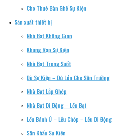
Cho Thuê Bàn Ghế Sự Kiện
Sản xuất thiết bị
Nhà Bạt Không Gian
Khung Rạp Sự Kiện
Nhà Bạt Trong Suốt
Dù Sự Kiện – Dù Lớn Che Sân Trường
Nhà Bạt Lắp Ghép
Nhà Bạt Di Động – Lều Bạt
Lều Bánh Ú – Lều Chóp – Lều Di Động
Sân Khấu Sự Kiện