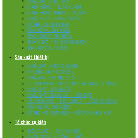
NHÀ BẠT KHO TẠM
GIAN HÀNG TIÊU CHUẨN
GIAN HÀNG KHUNG TRUSS
NHÀ LỀU – LỀU SỰ KIỆN
CỔNG HƠI SỰ KIỆN
SÂN KHẤU SỰ KIỆN
BACKDROP SỰ KIỆN
THẢM ĐỎ – THẢM SỰ KIỆN
BÀN GHẾ SỰ KIỆN
Sản xuất thiết bị
NHÀ BẠT KHÔNG GIAN
KHUNG RẠP SỰ KIỆN
NHÀ BẠT TRONG SUỐT
DÙ SỰ KIỆN – DÙ LỚN CHE SÂN TRƯỜNG
NHÀ BẠT LẮP GHÉP
NHÀ BẠT DI ĐỘNG – LỀU BẠT
LỀU BÁNH Ú – LỀU CHÓP – LỀU DI ĐỘNG
SÂN KHẤU SỰ KIỆN
CỔNG HƠI SỰ KIỆN – CỔNG CHÀO HƠI
Tổ chức sự kiện
TIỆC CƯỚI – SINH NHẬT
KHỞI CÔNG – ĐỘNG THỔ