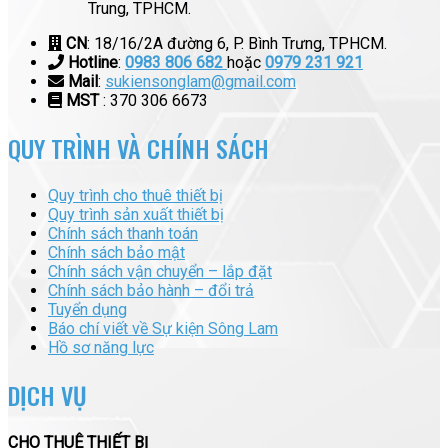
Trung, TPHCM.
CN
: 18/16/2A đường 6, P. Bình Trưng, TPHCM.
Hotline
:
0983 806 682
hoặc
0979 231 921
Mail
:
sukiensonglam@gmail.com
MST
: 370 306 6673
QUY TRÌNH VÀ CHÍNH SÁCH
Quy trình cho thuê thiết bị
Quy trình sản xuất thiết bị
Chính sách thanh toán
Chính sách bảo mật
Chính sách vận chuyển – lắp đặt
Chính sách bảo hành – đổi trả
Tuyển dụng
Báo chí viết về Sự kiện Sông Lam
Hồ sơ năng lực
DỊCH VỤ
CHO THUÊ THIẾT BỊ