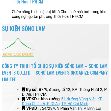
Thới Hòa TPHCM
Chức năng bình luận bị tắt
ở Cho thuê nhà bạt trong khu
công nghiệp tại phường Thới Hòa TPHCM
SỰ KIỆN SÔNG LAM
CÔNG TY TNHH TỔ CHỨC SỰ KIỆN SÔNG LAM – SONG LAM
EVENTS CO.,LTD – SONG LAM EVENTS ORGANIZE COMPANY
LIMITED
Trụ sở
: 87/9, đường tổ 12, KP Thống Nhất 2, P.
Dĩ An, TPHCM.
VPKD + Kho xưởng
:
51 đường Vũng Việt, KP
Đông Chiêu A, P. Dĩ An, TP. Hồ Chí Minh
.
VPĐD
: 354/29/6N Phan Văn Trị, P. Bình Lợi