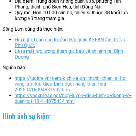
Địa điểm: Trung đoàn Không quân 935, phường Tân
Phong, thành phố Biên Hòa, tỉnh Đồng Nai.
Quy mô: Hơn 10.000 cán bộ, chiến sĩ thuộc 38 khối lực
lượng vũ trang tham gia.
Sông Lam cũng đã thực hiện:
Hội nghị Tổng cục trưởng Hải quan ASEAN lần 33 tại
Phú Quốc
Lễ ra mắt lực lượng tham gia bảo vệ an ninh tại Bình
Dương
Nguồn báo:
https://tuoitre.vn/tiem-kich-xe-am-thanh-chien-si-ho-
vang-troi-khi-dieu-binh-duoi-nang-bien-hoa-
20250416094831992.htm
https://vnexpress.net/hop-luyen-dieu-binh-o-duong-le-
duan-toi-18-4-4875434.html
Hình ảnh sự kiện: