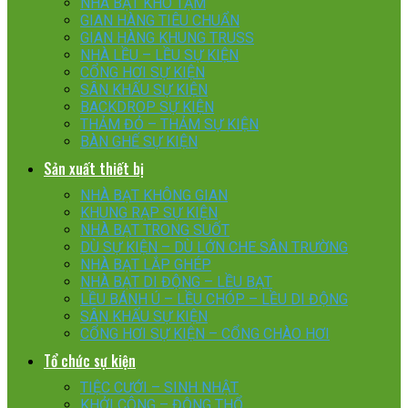
NHÀ BẠT KHO TẠM
GIAN HÀNG TIÊU CHUẨN
GIAN HÀNG KHUNG TRUSS
NHÀ LỀU – LỀU SỰ KIỆN
CỔNG HƠI SỰ KIỆN
SÂN KHẤU SỰ KIỆN
BACKDROP SỰ KIỆN
THẢM ĐỎ – THẢM SỰ KIỆN
BÀN GHẾ SỰ KIỆN
Sản xuất thiết bị
NHÀ BẠT KHÔNG GIAN
KHUNG RẠP SỰ KIỆN
NHÀ BẠT TRONG SUỐT
DÙ SỰ KIỆN – DÙ LỚN CHE SÂN TRƯỜNG
NHÀ BẠT LẮP GHÉP
NHÀ BẠT DI ĐỘNG – LỀU BẠT
LỀU BÁNH Ú – LỀU CHÓP – LỀU DI ĐỘNG
SÂN KHẤU SỰ KIỆN
CỔNG HƠI SỰ KIỆN – CỔNG CHÀO HƠI
Tổ chức sự kiện
TIỆC CƯỚI – SINH NHẬT
KHỞI CÔNG – ĐỘNG THỔ