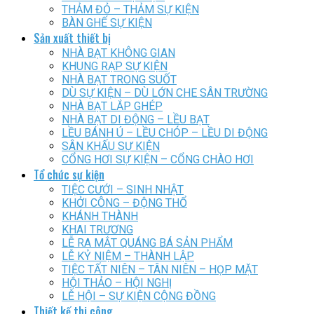
THẢM ĐỎ – THẢM SỰ KIỆN
BÀN GHẾ SỰ KIỆN
Sản xuất thiết bị
NHÀ BẠT KHÔNG GIAN
KHUNG RẠP SỰ KIỆN
NHÀ BẠT TRONG SUỐT
DÙ SỰ KIỆN – DÙ LỚN CHE SÂN TRƯỜNG
NHÀ BẠT LẮP GHÉP
NHÀ BẠT DI ĐỘNG – LỀU BẠT
LỀU BÁNH Ú – LỀU CHÓP – LỀU DI ĐỘNG
SÂN KHẤU SỰ KIỆN
CỔNG HƠI SỰ KIỆN – CỔNG CHÀO HƠI
Tổ chức sự kiện
TIỆC CƯỚI – SINH NHẬT
KHỞI CÔNG – ĐỘNG THỔ
KHÁNH THÀNH
KHAI TRƯƠNG
LỄ RA MẮT QUÁNG BÁ SẢN PHẨM
LỄ KỶ NIỆM – THÀNH LẬP
TIỆC TẤT NIÊN – TÂN NIÊN – HỌP MẶT
HỘI THẢO – HỘI NGHỊ
LỄ HỘI – SỰ KIỆN CỘNG ĐỒNG
Thiết kế thi công