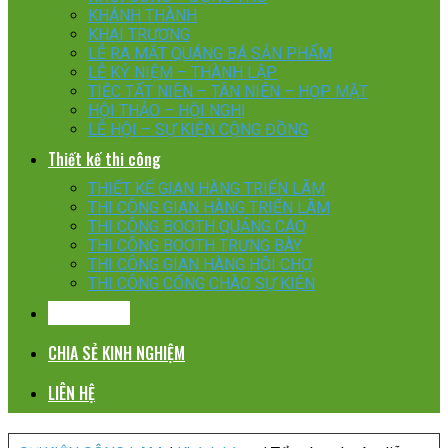
KHÁNH THÀNH
KHAI TRƯƠNG
LỄ RA MẮT QUÁNG BÁ SẢN PHẨM
LỄ KỶ NIỆM – THÀNH LẬP
TIỆC TẤT NIÊN – TÂN NIÊN – HỌP MẶT
HỘI THẢO – HỘI NGHỊ
LỄ HỘI – SỰ KIỆN CỘNG ĐỒNG
Thiết kế thi công
THIẾT KẾ GIAN HÀNG TRIỂN LÃM
THI CÔNG GIAN HÀNG TRIỂN LÃM
THI CÔNG BOOTH QUẢNG CÁO
THI CÔNG BOOTH TRƯNG BÀY
THI CÔNG GIAN HÀNG HỘI CHỢ
THI CÔNG CỔNG CHÀO SỰ KIỆN
KHÁCH HÀNG
CHIA SẺ KINH NGHIỆM
LIÊN HỆ