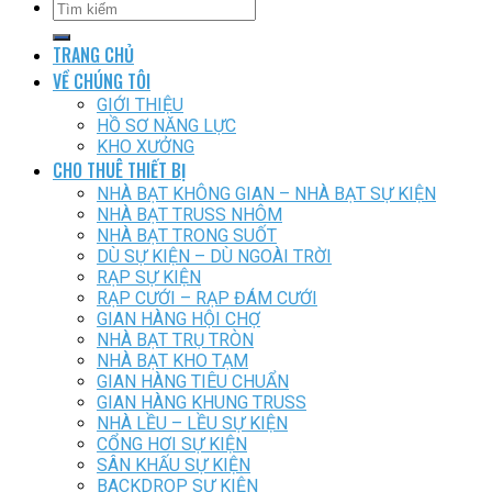
TRANG CHỦ
VỀ CHÚNG TÔI
GIỚI THIỆU
HỒ SƠ NĂNG LỰC
KHO XƯỞNG
CHO THUÊ THIẾT BỊ
NHÀ BẠT KHÔNG GIAN – NHÀ BẠT SỰ KIỆN
NHÀ BẠT TRUSS NHÔM
NHÀ BẠT TRONG SUỐT
DÙ SỰ KIỆN – DÙ NGOÀI TRỜI
RẠP SỰ KIỆN
RẠP CƯỚI – RẠP ĐÁM CƯỚI
GIAN HÀNG HỘI CHỢ
NHÀ BẠT TRỤ TRÒN
NHÀ BẠT KHO TẠM
GIAN HÀNG TIÊU CHUẨN
GIAN HÀNG KHUNG TRUSS
NHÀ LỀU – LỀU SỰ KIỆN
CỔNG HƠI SỰ KIỆN
SÂN KHẤU SỰ KIỆN
BACKDROP SỰ KIỆN