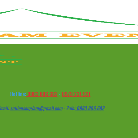
0983 806 682
0979 231 921
Hotline:
-
mail:
sukiensonglam@gmail.com
- Zalo:
0983 806 682