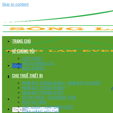
Skip to content
TRANG CHỦ
VỀ CHÚNG TÔI
GIỚI THIỆU
HỒ SƠ NĂNG LỰC
Menu
KHO XƯỞNG
CHO THUÊ THIẾT BỊ
NHÀ BẠT KHÔNG GIAN – NHÀ BẠT SỰ KIỆN
E
NHÀ BẠT TRUSS NHÔM
NHÀ BẠT TRONG SUỐT
DÙ SỰ KIỆN – DÙ NGOÀI TRỜI
RẠP SỰ KIỆN
RẠP CƯỚI – RẠP ĐÁM CƯỚI
GIAN HÀNG HỘI CHỢ