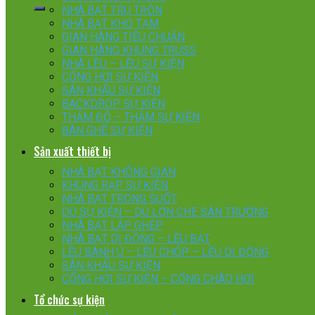
NHÀ BẠT TRỤ TRÒN
NHÀ BẠT KHO TẠM
GIAN HÀNG TIÊU CHUẨN
GIAN HÀNG KHUNG TRUSS
NHÀ LỀU – LỀU SỰ KIỆN
CỔNG HƠI SỰ KIỆN
SÂN KHẤU SỰ KIỆN
BACKDROP SỰ KIỆN
THẢM ĐỎ – THẢM SỰ KIỆN
BÀN GHẾ SỰ KIỆN
Sản xuất thiết bị
NHÀ BẠT KHÔNG GIAN
KHUNG RẠP SỰ KIỆN
NHÀ BẠT TRONG SUỐT
DÙ SỰ KIỆN – DÙ LỚN CHE SÂN TRƯỜNG
NHÀ BẠT LẮP GHÉP
NHÀ BẠT DI ĐỘNG – LỀU BẠT
LỀU BÁNH Ú – LỀU CHÓP – LỀU DI ĐỘNG
SÂN KHẤU SỰ KIỆN
CỔNG HƠI SỰ KIỆN – CỔNG CHÀO HƠI
Tổ chức sự kiện