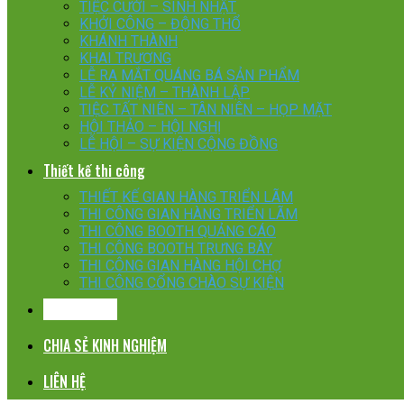
TIỆC CƯỚI – SINH NHẬT
KHỞI CÔNG – ĐỘNG THỔ
KHÁNH THÀNH
KHAI TRƯƠNG
LỄ RA MẮT QUÁNG BÁ SẢN PHẨM
LỄ KỶ NIỆM – THÀNH LẬP
TIỆC TẤT NIÊN – TÂN NIÊN – HỌP MẶT
HỘI THẢO – HỘI NGHỊ
LỄ HỘI – SỰ KIỆN CỘNG ĐỒNG
Thiết kế thi công
THIẾT KẾ GIAN HÀNG TRIỂN LÃM
THI CÔNG GIAN HÀNG TRIỂN LÃM
THI CÔNG BOOTH QUẢNG CÁO
THI CÔNG BOOTH TRƯNG BÀY
THI CÔNG GIAN HÀNG HỘI CHỢ
THI CÔNG CỔNG CHÀO SỰ KIỆN
KHÁCH HÀNG
CHIA SẺ KINH NGHIỆM
LIÊN HỆ