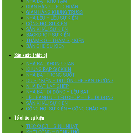
NHÀ BẠT KHO TẠM
GIAN HÀNG TIÊU CHUẨN
GIAN HÀNG KHUNG TRUSS
NHÀ LỀU – LỀU SỰ KIỆN
CỔNG HƠI SỰ KIỆN
SÂN KHẤU SỰ KIỆN
BACKDROP SỰ KIỆN
THẢM ĐỎ – THẢM SỰ KIỆN
BÀN GHẾ SỰ KIỆN
Sản xuất thiết bị
NHÀ BẠT KHÔNG GIAN
KHUNG RẠP SỰ KIỆN
NHÀ BẠT TRONG SUỐT
DÙ SỰ KIỆN – DÙ LỚN CHE SÂN TRƯỜNG
NHÀ BẠT LẮP GHÉP
NHÀ BẠT DI ĐỘNG – LỀU BẠT
LỀU BÁNH Ú – LỀU CHÓP – LỀU DI ĐỘNG
SÂN KHẤU SỰ KIỆN
CỔNG HƠI SỰ KIỆN – CỔNG CHÀO HƠI
Tổ chức sự kiện
TIỆC CƯỚI – SINH NHẬT
KHỞI CÔNG – ĐỘNG THỔ