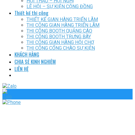
HỘI THẢO – HỘI NGHỊ
LỄ HỘI – SỰ KIỆN CỘNG ĐỒNG
Thiết kế thi công
THIẾT KẾ GIAN HÀNG TRIỂN LÃM
THI CÔNG GIAN HÀNG TRIỂN LÃM
THI CÔNG BOOTH QUẢNG CÁO
THI CÔNG BOOTH TRƯNG BÀY
THI CÔNG GIAN HÀNG HỘI CHỢ
THI CÔNG CỔNG CHÀO SỰ KIỆN
KHÁCH HÀNG
CHIA SẺ KINH NGHIỆM
LIÊN HỆ