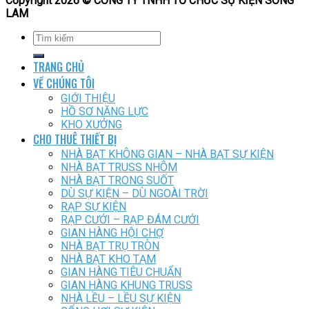
Copyright 2026 © CÔNG TY TNHH TỔ CHỨC SỰ KIỆN SÔNG
LAM
TRANG CHỦ
VỀ CHÚNG TÔI
GIỚI THIỆU
HỒ SƠ NĂNG LỰC
KHO XƯỞNG
CHO THUÊ THIẾT BỊ
NHÀ BẠT KHÔNG GIAN – NHÀ BẠT SỰ KIỆN
NHÀ BẠT TRUSS NHÔM
NHÀ BẠT TRONG SUỐT
DÙ SỰ KIỆN – DÙ NGOÀI TRỜI
RẠP SỰ KIỆN
RẠP CƯỚI – RẠP ĐÁM CƯỚI
GIAN HÀNG HỘI CHỢ
NHÀ BẠT TRỤ TRÒN
NHÀ BẠT KHO TẠM
GIAN HÀNG TIÊU CHUẨN
GIAN HÀNG KHUNG TRUSS
NHÀ LỀU – LỀU SỰ KIỆN