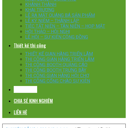
KHÁNH THÀNH
KHAI TRƯƠNG
LỄ RA MẮT QUÁNG BÁ SẢN PHẨM
LỄ KỶ NIỆM – THÀNH LẬP
TIỆC TẤT NIÊN – TÂN NIÊN – HỌP MẶT
HỘI THẢO – HỘI NGHỊ
LỄ HỘI – SỰ KIỆN CỘNG ĐỒNG
Thiết kế thi công
THIẾT KẾ GIAN HÀNG TRIỂN LÃM
THI CÔNG GIAN HÀNG TRIỂN LÃM
THI CÔNG BOOTH QUẢNG CÁO
THI CÔNG BOOTH TRƯNG BÀY
THI CÔNG GIAN HÀNG HỘI CHỢ
THI CÔNG CỔNG CHÀO SỰ KIỆN
KHÁCH HÀNG
CHIA SẺ KINH NGHIỆM
LIÊN HỆ