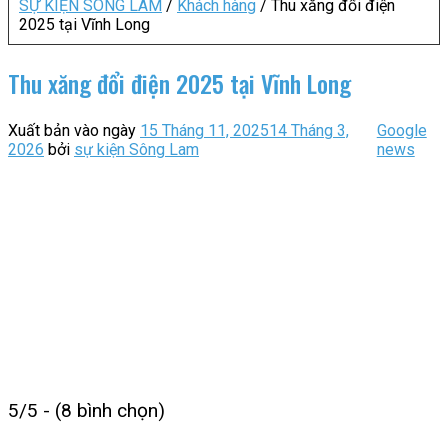
SỰ KIỆN SÔNG LAM
/
Khách hàng
/
Thu xăng đổi điện
2025 tại Vĩnh Long
Thu xăng đổi điện 2025 tại Vĩnh Long
Xuất bản vào ngày
15 Tháng 11, 2025
14 Tháng 3,
Google
2026
bởi
sự kiện Sông Lam
news
5/5 - (8 bình chọn)