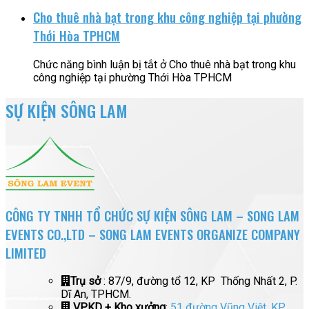
Cho thuê nhà bạt trong khu công nghiệp tại phường
Thới Hòa TPHCM
Chức năng bình luận bị tắt
ở Cho thuê nhà bạt trong khu
công nghiệp tại phường Thới Hòa TPHCM
SỰ KIỆN SÔNG LAM
CÔNG TY TNHH TỔ CHỨC SỰ KIỆN SÔNG LAM – SONG LAM
EVENTS CO.,LTD – SONG LAM EVENTS ORGANIZE COMPANY
LIMITED
Trụ sở
: 87/9, đường tổ 12, KP Thống Nhất 2, P.
Dĩ An, TPHCM.
VPKD + Kho xưởng
:
51 đường Vũng Việt, KP