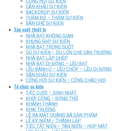
CỔNG HƠI SỰ KIỆN
SÂN KHẤU SỰ KIỆN
BACKDROP SỰ KIỆN
THẢM ĐỎ – THẢM SỰ KIỆN
BÀN GHẾ SỰ KIỆN
Sản xuất thiết bị
NHÀ BẠT KHÔNG GIAN
KHUNG RẠP SỰ KIỆN
NHÀ BẠT TRONG SUỐT
DÙ SỰ KIỆN – DÙ LỚN CHE SÂN TRƯỜNG
NHÀ BẠT LẮP GHÉP
NHÀ BẠT DI ĐỘNG – LỀU BẠT
LỀU BÁNH Ú – LỀU CHÓP – LỀU DI ĐỘNG
SÂN KHẤU SỰ KIỆN
CỔNG HƠI SỰ KIỆN – CỔNG CHÀO HƠI
Tổ chức sự kiện
TIỆC CƯỚI – SINH NHẬT
KHỞI CÔNG – ĐỘNG THỔ
KHÁNH THÀNH
KHAI TRƯƠNG
LỄ RA MẮT QUÁNG BÁ SẢN PHẨM
LỄ KỶ NIỆM – THÀNH LẬP
TIỆC TẤT NIÊN – TÂN NIÊN – HỌP MẶT