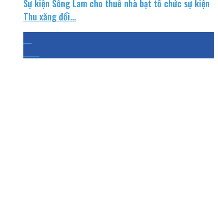
Sự kiện Sông Lam cho thuê nhà bạt tổ chức sự kiện
Thu xăng đổi...
15
Th11