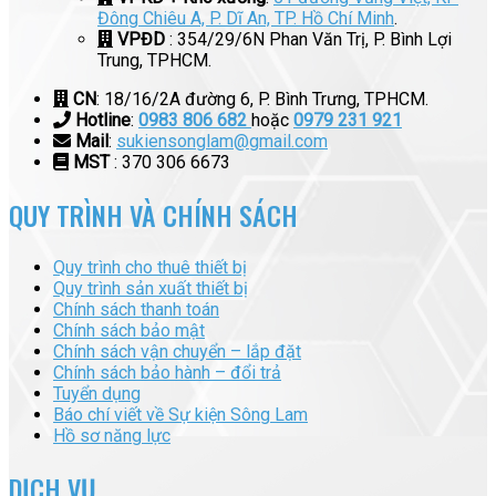
Đông Chiêu A, P. Dĩ An, TP. Hồ Chí Minh
.
VPĐD
: 354/29/6N Phan Văn Trị, P. Bình Lợi
Trung, TPHCM.
CN
: 18/16/2A đường 6, P. Bình Trưng, TPHCM.
Hotline
:
0983 806 682
hoặc
0979 231 921
Mail
:
sukiensonglam@gmail.com
MST
: 370 306 6673
QUY TRÌNH VÀ CHÍNH SÁCH
Quy trình cho thuê thiết bị
Quy trình sản xuất thiết bị
Chính sách thanh toán
Chính sách bảo mật
Chính sách vận chuyển – lắp đặt
Chính sách bảo hành – đổi trả
Tuyển dụng
Báo chí viết về Sự kiện Sông Lam
Hồ sơ năng lực
DỊCH VỤ