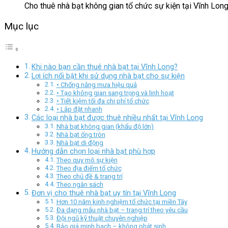
Cho thuê nhà bạt không gian tổ chức sự kiện tại Vĩnh Lon
Mục lục
Khi nào bạn cần thuê nhà bạt tại Vĩnh Long?
Lợi ích nổi bật khi sử dụng nhà bạt cho sự kiện
• Chống nắng mưa hiệu quả
• Tạo không gian sang trọng và linh hoạt
• Tiết kiệm tối đa chi phí tổ chức
• Lắp đặt nhanh
Các loại nhà bạt được thuê nhiều nhất tại Vĩnh Long
Nhà bạt không gian (khẩu độ lớn)
Nhà bạt ống tròn
Nhà bạt di động
Hướng dẫn chọn loại nhà bạt phù hợp
Theo quy mô sự kiện
Theo địa điểm tổ chức
Theo chủ đề & trang trí
Theo ngân sách
Đơn vị cho thuê nhà bạt uy tín tại Vĩnh Long
Hơn 10 năm kinh nghiệm tổ chức tại miền Tây
Đa dạng mẫu nhà bạt – trang trí theo yêu cầu
Đội ngũ kỹ thuật chuyên nghiệp
Báo giá minh bạch – không phát sinh