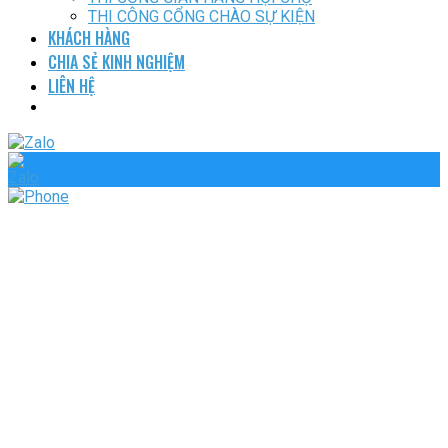
THI CÔNG CỔNG CHÀO SỰ KIỆN
KHÁCH HÀNG
CHIA SẺ KINH NGHIỆM
LIÊN HỆ