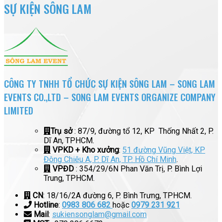
SỰ KIỆN SÔNG LAM
CÔNG TY TNHH TỔ CHỨC SỰ KIỆN SÔNG LAM – SONG LAM
EVENTS CO.,LTD – SONG LAM EVENTS ORGANIZE COMPANY
LIMITED
Trụ sở
: 87/9, đường tổ 12, KP Thống Nhất 2, P.
Dĩ An, TPHCM.
VPKD + Kho xưởng
:
51 đường Vũng Việt, KP
Đông Chiêu A, P. Dĩ An, TP. Hồ Chí Minh
.
VPĐD
: 354/29/6N Phan Văn Trị, P. Bình Lợi
Trung, TPHCM.
CN
: 18/16/2A đường 6, P. Bình Trưng, TPHCM.
Hotline
:
0983 806 682
hoặc
0979 231 921
Mail
:
sukiensonglam@gmail.com