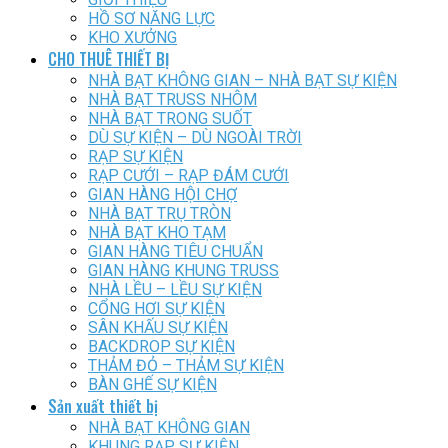
HỒ SƠ NĂNG LỰC
KHO XƯỞNG
CHO THUÊ THIẾT BỊ
NHÀ BẠT KHÔNG GIAN – NHÀ BẠT SỰ KIỆN
NHÀ BẠT TRUSS NHÔM
NHÀ BẠT TRONG SUỐT
DÙ SỰ KIỆN – DÙ NGOÀI TRỜI
RẠP SỰ KIỆN
RẠP CƯỚI – RẠP ĐÁM CƯỚI
GIAN HÀNG HỘI CHỢ
NHÀ BẠT TRỤ TRÒN
NHÀ BẠT KHO TẠM
GIAN HÀNG TIÊU CHUẨN
GIAN HÀNG KHUNG TRUSS
NHÀ LỀU – LỀU SỰ KIỆN
CỔNG HƠI SỰ KIỆN
SÂN KHẤU SỰ KIỆN
BACKDROP SỰ KIỆN
THẢM ĐỎ – THẢM SỰ KIỆN
BÀN GHẾ SỰ KIỆN
Sản xuất thiết bị
NHÀ BẠT KHÔNG GIAN
KHUNG RẠP SỰ KIỆN