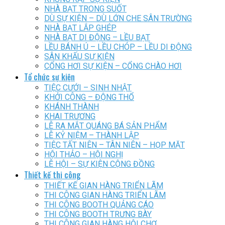
NHÀ BẠT TRONG SUỐT
DÙ SỰ KIỆN – DÙ LỚN CHE SÂN TRƯỜNG
NHÀ BẠT LẮP GHÉP
NHÀ BẠT DI ĐỘNG – LỀU BẠT
LỀU BÁNH Ú – LỀU CHÓP – LỀU DI ĐỘNG
SÂN KHẤU SỰ KIỆN
CỔNG HƠI SỰ KIỆN – CỔNG CHÀO HƠI
Tổ chức sự kiện
TIỆC CƯỚI – SINH NHẬT
KHỞI CÔNG – ĐỘNG THỔ
KHÁNH THÀNH
KHAI TRƯƠNG
LỄ RA MẮT QUÁNG BÁ SẢN PHẨM
LỄ KỶ NIỆM – THÀNH LẬP
TIỆC TẤT NIÊN – TÂN NIÊN – HỌP MẶT
HỘI THẢO – HỘI NGHỊ
LỄ HỘI – SỰ KIỆN CỘNG ĐỒNG
Thiết kế thi công
THIẾT KẾ GIAN HÀNG TRIỂN LÃM
THI CÔNG GIAN HÀNG TRIỂN LÃM
THI CÔNG BOOTH QUẢNG CÁO
THI CÔNG BOOTH TRƯNG BÀY
THI CÔNG GIAN HÀNG HỘI CHỢ