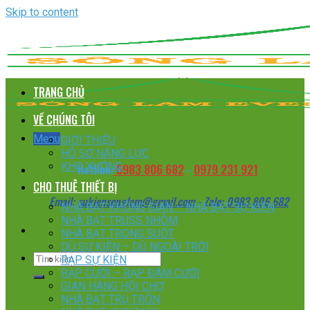
Skip to content
TRANG CHỦ
VỀ CHÚNG TÔI
Menu
GIỚI THIỆU
HỒ SƠ NĂNG LỰC
KHO XƯỞNG
0983 806 682
0979 231 921
Hotline:
-
CHO THUÊ THIẾT BỊ
Email:
sukiensonglam@gmail.com
- Zalo:
0983 806 682
NHÀ BẠT KHÔNG GIAN – NHÀ BẠT SỰ KIỆN
NHÀ BẠT TRUSS NHÔM
NHÀ BẠT TRONG SUỐT
DÙ SỰ KIỆN – DÙ NGOÀI TRỜI
RẠP SỰ KIỆN
RẠP CƯỚI – RẠP ĐÁM CƯỚI
GIAN HÀNG HỘI CHỢ
NHÀ BẠT TRỤ TRÒN