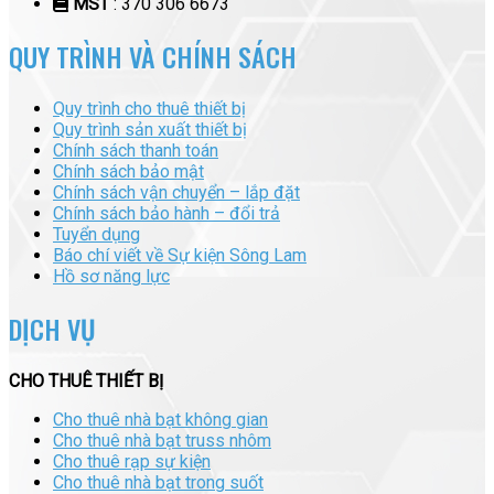
MST
: 370 306 6673
QUY TRÌNH VÀ CHÍNH SÁCH
Quy trình cho thuê thiết bị
Quy trình sản xuất thiết bị
Chính sách thanh toán
Chính sách bảo mật
Chính sách vận chuyển – lắp đặt
Chính sách bảo hành – đổi trả
Tuyển dụng
Báo chí viết về Sự kiện Sông Lam
Hồ sơ năng lực
DỊCH VỤ
CHO THUÊ THIẾT BỊ
Cho thuê nhà bạt không gian
Cho thuê nhà bạt truss nhôm
Cho thuê rạp sự kiện
Cho thuê nhà bạt trong suốt