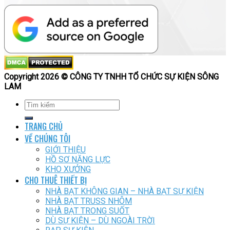
Copyright 2026 © CÔNG TY TNHH TỔ CHỨC SỰ KIỆN SÔNG
LAM
TRANG CHỦ
VỀ CHÚNG TÔI
GIỚI THIỆU
HỒ SƠ NĂNG LỰC
KHO XƯỞNG
CHO THUÊ THIẾT BỊ
NHÀ BẠT KHÔNG GIAN – NHÀ BẠT SỰ KIỆN
NHÀ BẠT TRUSS NHÔM
NHÀ BẠT TRONG SUỐT
DÙ SỰ KIỆN – DÙ NGOÀI TRỜI