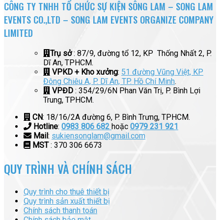
CÔNG TY TNHH TỔ CHỨC SỰ KIỆN SÔNG LAM – SONG LAM
EVENTS CO.,LTD – SONG LAM EVENTS ORGANIZE COMPANY
LIMITED
Trụ sở
: 87/9, đường tổ 12, KP Thống Nhất 2, P.
Dĩ An, TPHCM.
VPKD + Kho xưởng
:
51 đường Vũng Việt, KP
Đông Chiêu A, P. Dĩ An, TP. Hồ Chí Minh
.
VPĐD
: 354/29/6N Phan Văn Trị, P. Bình Lợi
Trung, TPHCM.
CN
: 18/16/2A đường 6, P. Bình Trưng, TPHCM.
Hotline
:
0983 806 682
hoặc
0979 231 921
Mail
:
sukiensonglam@gmail.com
MST
: 370 306 6673
QUY TRÌNH VÀ CHÍNH SÁCH
Quy trình cho thuê thiết bị
Quy trình sản xuất thiết bị
Chính sách thanh toán
Chính sách bảo mật