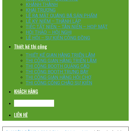
KHÁNH THÀNH
KHAI TRƯƠNG
LỄ RA MẮT QUÁNG BÁ SẢN PHẨM
LỄ KỶ NIỆM – THÀNH LẬP
TIỆC TẤT NIÊN – TÂN NIÊN – HỌP MẶT
HỘI THẢO – HỘI NGHỊ
LỄ HỘI – SỰ KIỆN CỘNG ĐỒNG
Thiết kế thi công
THIẾT KẾ GIAN HÀNG TRIỂN LÃM
THI CÔNG GIAN HÀNG TRIỂN LÃM
THI CÔNG BOOTH QUẢNG CÁO
THI CÔNG BOOTH TRƯNG BÀY
THI CÔNG GIAN HÀNG HỘI CHỢ
THI CÔNG CỔNG CHÀO SỰ KIỆN
KHÁCH HÀNG
CHIA SẺ KINH NGHIỆM
LIÊN HỆ