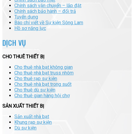
Chính sách vận chuyển – lắp đặt
Chính sách bảo hành – đổi trả
Tuyển dụng
Báo chí viết về Sự kiện Sông Lam
Hồ sơ năng lực
DỊCH VỤ
CHO THUÊ THIẾT BỊ
Cho thuê nhà bạt không gian
Cho thuê nhà bạt truss nhôm
Cho thuê rạp sự kiện
Cho thuê nhà bạt trong suốt
Cho thuê dù sự kiện
Cho thuê gian hàng hội chợ
SẢN XUẤT THIẾT BỊ
Sản xuất nhà bạt
Khung rạp sự kiện
Dù sự kiện