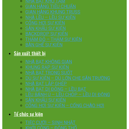
NHÀ BẠT KHO TẠM
GIAN HÀNG TIÊU CHUẨN
GIAN HÀNG KHUNG TRUSS
NHÀ LỀU – LỀU SỰ KIỆN
CỔNG HƠI SỰ KIỆN
SÂN KHẤU SỰ KIỆN
BACKDROP SỰ KIỆN
THẢM ĐỎ – THẢM SỰ KIỆN
BÀN GHẾ SỰ KIỆN
Sản xuất thiết bị
NHÀ BẠT KHÔNG GIAN
KHUNG RẠP SỰ KIỆN
NHÀ BẠT TRONG SUỐT
DÙ SỰ KIỆN – DÙ LỚN CHE SÂN TRƯỜNG
NHÀ BẠT LẮP GHÉP
NHÀ BẠT DI ĐỘNG – LỀU BẠT
LỀU BÁNH Ú – LỀU CHÓP – LỀU DI ĐỘNG
SÂN KHẤU SỰ KIỆN
CỔNG HƠI SỰ KIỆN – CỔNG CHÀO HƠI
Tổ chức sự kiện
TIỆC CƯỚI – SINH NHẬT
KHỞI CÔNG – ĐỘNG THỔ