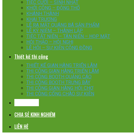
TIỆC CƯỚI – SINH NHẬT
KHỞI CÔNG – ĐỘNG THỔ
KHÁNH THÀNH
KHAI TRƯƠNG
LỄ RA MẮT QUÁNG BÁ SẢN PHẨM
LỄ KỶ NIỆM – THÀNH LẬP
TIỆC TẤT NIÊN – TÂN NIÊN – HỌP MẶT
HỘI THẢO – HỘI NGHỊ
LỄ HỘI – SỰ KIỆN CỘNG ĐỒNG
Thiết kế thi công
THIẾT KẾ GIAN HÀNG TRIỂN LÃM
THI CÔNG GIAN HÀNG TRIỂN LÃM
THI CÔNG BOOTH QUẢNG CÁO
THI CÔNG BOOTH TRƯNG BÀY
THI CÔNG GIAN HÀNG HỘI CHỢ
THI CÔNG CỔNG CHÀO SỰ KIỆN
KHÁCH HÀNG
CHIA SẺ KINH NGHIỆM
LIÊN HỆ