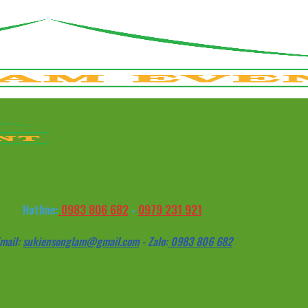
0983 806 682
0979 231 921
Hotline:
-
mail:
sukiensonglam@gmail.com
- Zalo:
0983 806 682