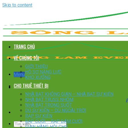
Skip to content
TRANG CHỦ
VỀ CHÚNG TÔI
GIỚI THIỆU
HỒ SƠ NĂNG LỰC
Menu
KHO XƯỞNG
CHO THUÊ THIẾT BỊ
NHÀ BẠT KHÔNG GIAN – NHÀ BẠT SỰ KIỆN
E
NHÀ BẠT TRUSS NHÔM
NHÀ BẠT TRONG SUỐT
DÙ SỰ KIỆN – DÙ NGOÀI TRỜI
RẠP SỰ KIỆN
RẠP CƯỚI – RẠP ĐÁM CƯỚI
GIAN HÀNG HỘI CHỢ