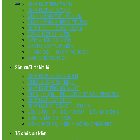
NHÀ BẠT TRỤ TRÒN
NHÀ BẠT KHO TẠM
GIAN HÀNG TIÊU CHUẨN
GIAN HÀNG KHUNG TRUSS
NHÀ LỀU – LỀU SỰ KIỆN
CỔNG HƠI SỰ KIỆN
SÂN KHẤU SỰ KIỆN
BACKDROP SỰ KIỆN
THẢM ĐỎ – THẢM SỰ KIỆN
BÀN GHẾ SỰ KIỆN
Sản xuất thiết bị
NHÀ BẠT KHÔNG GIAN
KHUNG RẠP SỰ KIỆN
NHÀ BẠT TRONG SUỐT
DÙ SỰ KIỆN – DÙ LỚN CHE SÂN TRƯỜNG
NHÀ BẠT LẮP GHÉP
NHÀ BẠT DI ĐỘNG – LỀU BẠT
LỀU BÁNH Ú – LỀU CHÓP – LỀU DI ĐỘNG
SÂN KHẤU SỰ KIỆN
CỔNG HƠI SỰ KIỆN – CỔNG CHÀO HƠI
Tổ chức sự kiện