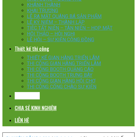
KHÁNH THÀNH
KHAI TRƯƠNG
LỄ RA MẮT QUÁNG BÁ SẢN PHẨM
LỄ KỶ NIỆM – THÀNH LẬP
TIỆC TẤT NIÊN – TÂN NIÊN – HỌP MẶT
HỘI THẢO – HỘI NGHỊ
LỄ HỘI – SỰ KIỆN CỘNG ĐỒNG
Thiết kế thi công
THIẾT KẾ GIAN HÀNG TRIỂN LÃM
THI CÔNG GIAN HÀNG TRIỂN LÃM
THI CÔNG BOOTH QUẢNG CÁO
THI CÔNG BOOTH TRƯNG BÀY
THI CÔNG GIAN HÀNG HỘI CHỢ
THI CÔNG CỔNG CHÀO SỰ KIỆN
KHÁCH HÀNG
CHIA SẺ KINH NGHIỆM
LIÊN HỆ