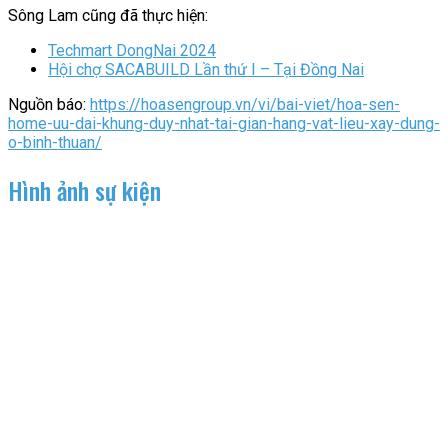
Sông Lam cũng đã thực hiện:
Techmart DongNai 2024
Hội chợ SACABUILD Lần thứ I – Tại Đồng Nai
Nguồn báo:
https://hoasengroup.vn/vi/bai-viet/hoa-sen-
home-uu-dai-khung-duy-nhat-tai-gian-hang-vat-lieu-xay-dung-
o-binh-thuan/
Hình ảnh sự kiện