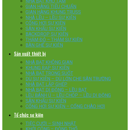
NHÀ BẠT KHO TẠM
GIAN HÀNG TIÊU CHUẨN
GIAN HÀNG KHUNG TRUSS
NHÀ LỀU – LỀU SỰ KIỆN
CỔNG HƠI SỰ KIỆN
SÂN KHẤU SỰ KIỆN
BACKDROP SỰ KIỆN
THẢM ĐỎ – THẢM SỰ KIỆN
BÀN GHẾ SỰ KIỆN
Sản xuất thiết bị
NHÀ BẠT KHÔNG GIAN
KHUNG RẠP SỰ KIỆN
NHÀ BẠT TRONG SUỐT
DÙ SỰ KIỆN – DÙ LỚN CHE SÂN TRƯỜNG
NHÀ BẠT LẮP GHÉP
NHÀ BẠT DI ĐỘNG – LỀU BẠT
LỀU BÁNH Ú – LỀU CHÓP – LỀU DI ĐỘNG
SÂN KHẤU SỰ KIỆN
CỔNG HƠI SỰ KIỆN – CỔNG CHÀO HƠI
Tổ chức sự kiện
TIỆC CƯỚI – SINH NHẬT
KHỞI CÔNG – ĐỘNG THỔ