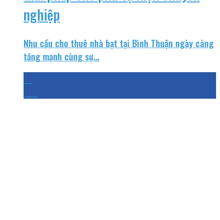
nghiệp
Nhu cầu cho thuê nhà bạt tại Bình Thuận ngày càng
tăng mạnh cùng sự...
13
Th3