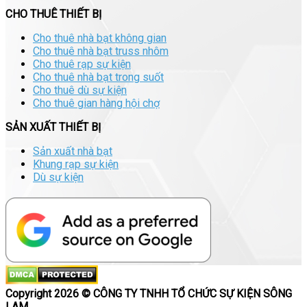
CHO THUÊ THIẾT BỊ
Cho thuê nhà bạt không gian
Cho thuê nhà bạt truss nhôm
Cho thuê rạp sự kiện
Cho thuê nhà bạt trong suốt
Cho thuê dù sự kiện
Cho thuê gian hàng hội chợ
SẢN XUẤT THIẾT BỊ
Sản xuất nhà bạt
Khung rạp sự kiện
Dù sự kiện
Copyright 2026 © CÔNG TY TNHH TỔ CHỨC SỰ KIỆN SÔNG
LAM