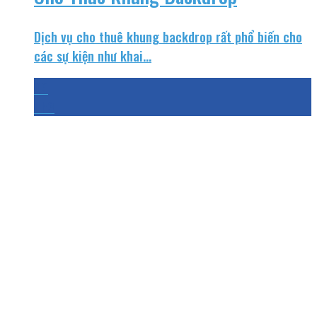
Dịch vụ cho thuê khung backdrop rất phổ biến cho
các sự kiện như khai...
09
Th3