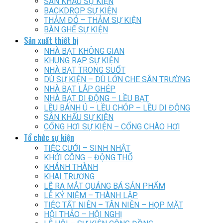
SÂN KHẤU SỰ KIỆN
BACKDROP SỰ KIỆN
THẢM ĐỎ – THẢM SỰ KIỆN
BÀN GHẾ SỰ KIỆN
Sản xuất thiết bị
NHÀ BẠT KHÔNG GIAN
KHUNG RẠP SỰ KIỆN
NHÀ BẠT TRONG SUỐT
DÙ SỰ KIỆN – DÙ LỚN CHE SÂN TRƯỜNG
NHÀ BẠT LẮP GHÉP
NHÀ BẠT DI ĐỘNG – LỀU BẠT
LỀU BÁNH Ú – LỀU CHÓP – LỀU DI ĐỘNG
SÂN KHẤU SỰ KIỆN
CỔNG HƠI SỰ KIỆN – CỔNG CHÀO HƠI
Tổ chức sự kiện
TIỆC CƯỚI – SINH NHẬT
KHỞI CÔNG – ĐỘNG THỔ
KHÁNH THÀNH
KHAI TRƯƠNG
LỄ RA MẮT QUÁNG BÁ SẢN PHẨM
LỄ KỶ NIỆM – THÀNH LẬP
TIỆC TẤT NIÊN – TÂN NIÊN – HỌP MẶT
HỘI THẢO – HỘI NGHỊ