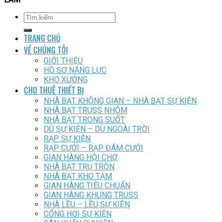
TRANG CHỦ
VỀ CHÚNG TÔI
GIỚI THIỆU
HỒ SƠ NĂNG LỰC
KHO XƯỞNG
CHO THUÊ THIẾT BỊ
NHÀ BẠT KHÔNG GIAN – NHÀ BẠT SỰ KIỆN
NHÀ BẠT TRUSS NHÔM
NHÀ BẠT TRONG SUỐT
DÙ SỰ KIỆN – DÙ NGOÀI TRỜI
RẠP SỰ KIỆN
RẠP CƯỚI – RẠP ĐÁM CƯỚI
GIAN HÀNG HỘI CHỢ
NHÀ BẠT TRỤ TRÒN
NHÀ BẠT KHO TẠM
GIAN HÀNG TIÊU CHUẨN
GIAN HÀNG KHUNG TRUSS
NHÀ LỀU – LỀU SỰ KIỆN
CỔNG HƠI SỰ KIỆN