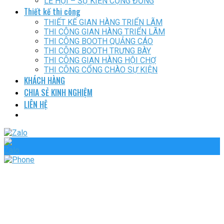
LỄ HỘI – SỰ KIỆN CỘNG ĐỒNG
Thiết kế thi công
THIẾT KẾ GIAN HÀNG TRIỂN LÃM
THI CÔNG GIAN HÀNG TRIỂN LÃM
THI CÔNG BOOTH QUẢNG CÁO
THI CÔNG BOOTH TRƯNG BÀY
THI CÔNG GIAN HÀNG HỘI CHỢ
THI CÔNG CỔNG CHÀO SỰ KIỆN
KHÁCH HÀNG
CHIA SẺ KINH NGHIỆM
LIÊN HỆ