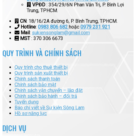
VPĐD
: 354/29/6N Phan Văn Trị, P. Bình Lợi
Trung, TPHCM.
CN
: 18/16/2A đường 6, P. Bình Trưng, TPHCM.
Hotline
:
0983 806 682
hoặc
0979 231 921
Mail
:
sukiensonglam@gmail.com
MST
: 370 306 6673
QUY TRÌNH VÀ CHÍNH SÁCH
Quy trình cho thuê thiết bị
Quy trình sản xuất thiết bị
Chính sách thanh toán
Chính sách bảo mật
Chính sách vận chuyển – lắp đặt
Chính sách bảo hành – đổi trả
Tuyển dụng
Báo chí viết về Sự kiện Sông Lam
Hồ sơ năng lực
DỊCH VỤ