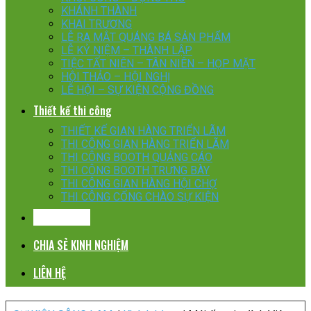
KHÁNH THÀNH
KHAI TRƯƠNG
LỄ RA MẮT QUÁNG BÁ SẢN PHẨM
LỄ KỶ NIỆM – THÀNH LẬP
TIỆC TẤT NIÊN – TÂN NIÊN – HỌP MẶT
HỘI THẢO – HỘI NGHỊ
LỄ HỘI – SỰ KIỆN CỘNG ĐỒNG
Thiết kế thi công
THIẾT KẾ GIAN HÀNG TRIỂN LÃM
THI CÔNG GIAN HÀNG TRIỂN LÃM
THI CÔNG BOOTH QUẢNG CÁO
THI CÔNG BOOTH TRƯNG BÀY
THI CÔNG GIAN HÀNG HỘI CHỢ
THI CÔNG CỔNG CHÀO SỰ KIỆN
KHÁCH HÀNG
CHIA SẺ KINH NGHIỆM
LIÊN HỆ