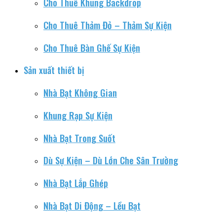
Cho Thuê Khung Backdrop
Cho Thuê Thảm Đỏ – Thảm Sự Kiện
Cho Thuê Bàn Ghế Sự Kiện
Sản xuất thiết bị
Nhà Bạt Không Gian
Khung Rạp Sự Kiện
Nhà Bạt Trong Suốt
Dù Sự Kiện – Dù Lớn Che Sân Trường
Nhà Bạt Lắp Ghép
Nhà Bạt Di Động – Lều Bạt