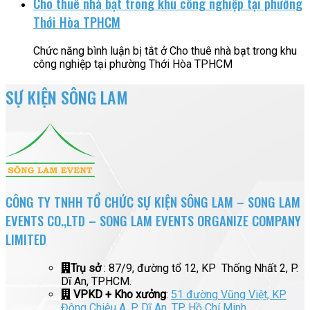
Cho thuê nhà bạt trong khu công nghiệp tại phường
Thới Hòa TPHCM
Chức năng bình luận bị tắt
ở Cho thuê nhà bạt trong khu
công nghiệp tại phường Thới Hòa TPHCM
SỰ KIỆN SÔNG LAM
CÔNG TY TNHH TỔ CHỨC SỰ KIỆN SÔNG LAM – SONG LAM
EVENTS CO.,LTD – SONG LAM EVENTS ORGANIZE COMPANY
LIMITED
Trụ sở
: 87/9, đường tổ 12, KP Thống Nhất 2, P.
Dĩ An, TPHCM.
VPKD + Kho xưởng
:
51 đường Vũng Việt, KP
Đông Chiêu A, P. Dĩ An, TP. Hồ Chí Minh
.