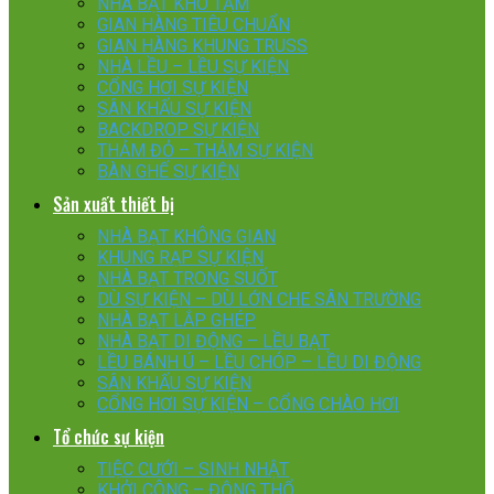
NHÀ BẠT KHO TẠM
GIAN HÀNG TIÊU CHUẨN
GIAN HÀNG KHUNG TRUSS
NHÀ LỀU – LỀU SỰ KIỆN
CỔNG HƠI SỰ KIỆN
SÂN KHẤU SỰ KIỆN
BACKDROP SỰ KIỆN
THẢM ĐỎ – THẢM SỰ KIỆN
BÀN GHẾ SỰ KIỆN
Sản xuất thiết bị
NHÀ BẠT KHÔNG GIAN
KHUNG RẠP SỰ KIỆN
NHÀ BẠT TRONG SUỐT
DÙ SỰ KIỆN – DÙ LỚN CHE SÂN TRƯỜNG
NHÀ BẠT LẮP GHÉP
NHÀ BẠT DI ĐỘNG – LỀU BẠT
LỀU BÁNH Ú – LỀU CHÓP – LỀU DI ĐỘNG
SÂN KHẤU SỰ KIỆN
CỔNG HƠI SỰ KIỆN – CỔNG CHÀO HƠI
Tổ chức sự kiện
TIỆC CƯỚI – SINH NHẬT
KHỞI CÔNG – ĐỘNG THỔ