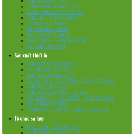
NHÀ BẠT KHO TẠM
GIAN HÀNG TIÊU CHUẨN
GIAN HÀNG KHUNG TRUSS
NHÀ LỀU – LỀU SỰ KIỆN
CỔNG HƠI SỰ KIỆN
SÂN KHẤU SỰ KIỆN
BACKDROP SỰ KIỆN
THẢM ĐỎ – THẢM SỰ KIỆN
BÀN GHẾ SỰ KIỆN
Sản xuất thiết bị
NHÀ BẠT KHÔNG GIAN
KHUNG RẠP SỰ KIỆN
NHÀ BẠT TRONG SUỐT
DÙ SỰ KIỆN – DÙ LỚN CHE SÂN TRƯỜNG
NHÀ BẠT LẮP GHÉP
NHÀ BẠT DI ĐỘNG – LỀU BẠT
LỀU BÁNH Ú – LỀU CHÓP – LỀU DI ĐỘNG
SÂN KHẤU SỰ KIỆN
CỔNG HƠI SỰ KIỆN – CỔNG CHÀO HƠI
Tổ chức sự kiện
TIỆC CƯỚI – SINH NHẬT
KHỞI CÔNG – ĐỘNG THỔ