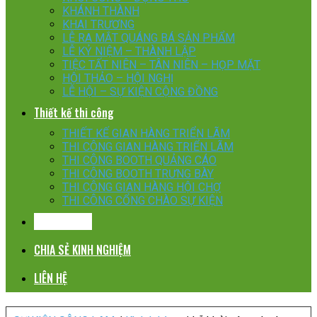
KHÁNH THÀNH
KHAI TRƯƠNG
LỄ RA MẮT QUÁNG BÁ SẢN PHẨM
LỄ KỶ NIỆM – THÀNH LẬP
TIỆC TẤT NIÊN – TÂN NIÊN – HỌP MẶT
HỘI THẢO – HỘI NGHỊ
LỄ HỘI – SỰ KIỆN CỘNG ĐỒNG
Thiết kế thi công
THIẾT KẾ GIAN HÀNG TRIỂN LÃM
THI CÔNG GIAN HÀNG TRIỂN LÃM
THI CÔNG BOOTH QUẢNG CÁO
THI CÔNG BOOTH TRƯNG BÀY
THI CÔNG GIAN HÀNG HỘI CHỢ
THI CÔNG CỔNG CHÀO SỰ KIỆN
KHÁCH HÀNG
CHIA SẺ KINH NGHIỆM
LIÊN HỆ