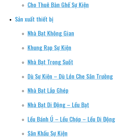
Cho Thuê Bàn Ghế Sự Kiện
Sản xuất thiết bị
Nhà Bạt Không Gian
Khung Rạp Sự Kiện
Nhà Bạt Trong Suốt
Dù Sự Kiện – Dù Lớn Che Sân Trường
Nhà Bạt Lắp Ghép
Nhà Bạt Di Động – Lều Bạt
Lều Bánh Ú – Lều Chóp – Lều Di Động
Sân Khấu Sự Kiện