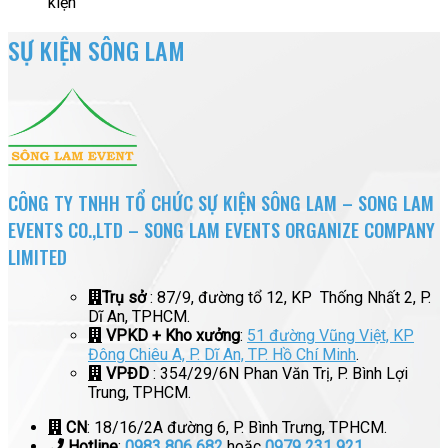
kiện
SỰ KIỆN SÔNG LAM
CÔNG TY TNHH TỔ CHỨC SỰ KIỆN SÔNG LAM – SONG LAM
EVENTS CO.,LTD – SONG LAM EVENTS ORGANIZE COMPANY
LIMITED
Trụ sở
: 87/9, đường tổ 12, KP Thống Nhất 2, P.
Dĩ An, TPHCM.
VPKD + Kho xưởng
:
51 đường Vũng Việt, KP
Đông Chiêu A, P. Dĩ An, TP. Hồ Chí Minh
.
VPĐD
: 354/29/6N Phan Văn Trị, P. Bình Lợi
Trung, TPHCM.
CN
: 18/16/2A đường 6, P. Bình Trưng, TPHCM.
Hotline
:
0983 806 682
hoặc
0979 231 921