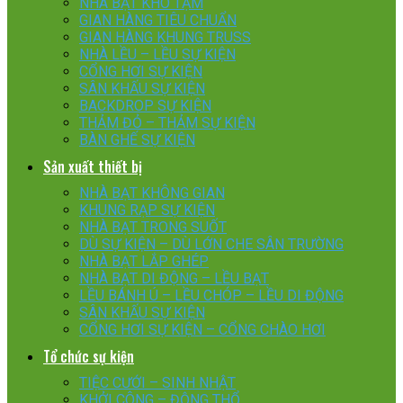
NHÀ BẠT KHO TẠM
GIAN HÀNG TIÊU CHUẨN
GIAN HÀNG KHUNG TRUSS
NHÀ LỀU – LỀU SỰ KIỆN
CỔNG HƠI SỰ KIỆN
SÂN KHẤU SỰ KIỆN
BACKDROP SỰ KIỆN
THẢM ĐỎ – THẢM SỰ KIỆN
BÀN GHẾ SỰ KIỆN
Sản xuất thiết bị
NHÀ BẠT KHÔNG GIAN
KHUNG RẠP SỰ KIỆN
NHÀ BẠT TRONG SUỐT
DÙ SỰ KIỆN – DÙ LỚN CHE SÂN TRƯỜNG
NHÀ BẠT LẮP GHÉP
NHÀ BẠT DI ĐỘNG – LỀU BẠT
LỀU BÁNH Ú – LỀU CHÓP – LỀU DI ĐỘNG
SÂN KHẤU SỰ KIỆN
CỔNG HƠI SỰ KIỆN – CỔNG CHÀO HƠI
Tổ chức sự kiện
TIỆC CƯỚI – SINH NHẬT
KHỞI CÔNG – ĐỘNG THỔ