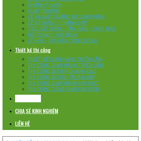
KHÁNH THÀNH
KHAI TRƯƠNG
LỄ RA MẮT QUÁNG BÁ SẢN PHẨM
LỄ KỶ NIỆM – THÀNH LẬP
TIỆC TẤT NIÊN – TÂN NIÊN – HỌP MẶT
HỘI THẢO – HỘI NGHỊ
LỄ HỘI – SỰ KIỆN CỘNG ĐỒNG
Thiết kế thi công
THIẾT KẾ GIAN HÀNG TRIỂN LÃM
THI CÔNG GIAN HÀNG TRIỂN LÃM
THI CÔNG BOOTH QUẢNG CÁO
THI CÔNG BOOTH TRƯNG BÀY
THI CÔNG GIAN HÀNG HỘI CHỢ
THI CÔNG CỔNG CHÀO SỰ KIỆN
KHÁCH HÀNG
CHIA SẺ KINH NGHIỆM
LIÊN HỆ