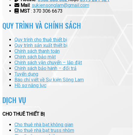
Mail
:
sukiensonglam@gmail.com
MST
: 370 306 6673
QUY TRÌNH VÀ CHÍNH SÁCH
Quy trình cho thuê thiết bị
Quy trình sản xuất thiết bị
Chính sách thanh toán
Chính sách bảo mật
Chính sách vận chuyển – lắp đặt
Chính sách bảo hành – đổi trả
Tuyển dụng
Báo chí viết về Sự kiện Sông Lam
Hồ sơ năng lực
DỊCH VỤ
CHO THUÊ THIẾT BỊ
Cho thuê nhà bạt không gian
Cho thuê nhà bạt truss nhôm