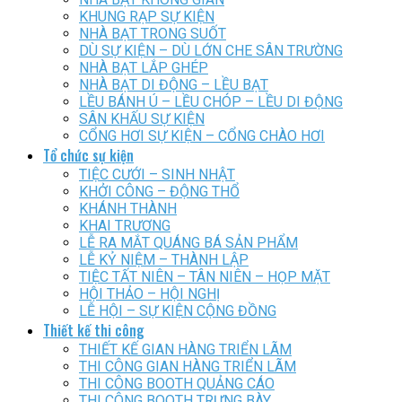
KHUNG RẠP SỰ KIỆN
NHÀ BẠT TRONG SUỐT
DÙ SỰ KIỆN – DÙ LỚN CHE SÂN TRƯỜNG
NHÀ BẠT LẮP GHÉP
NHÀ BẠT DI ĐỘNG – LỀU BẠT
LỀU BÁNH Ú – LỀU CHÓP – LỀU DI ĐỘNG
SÂN KHẤU SỰ KIỆN
CỔNG HƠI SỰ KIỆN – CỔNG CHÀO HƠI
Tổ chức sự kiện
TIỆC CƯỚI – SINH NHẬT
KHỞI CÔNG – ĐỘNG THỔ
KHÁNH THÀNH
KHAI TRƯƠNG
LỄ RA MẮT QUÁNG BÁ SẢN PHẨM
LỄ KỶ NIỆM – THÀNH LẬP
TIỆC TẤT NIÊN – TÂN NIÊN – HỌP MẶT
HỘI THẢO – HỘI NGHỊ
LỄ HỘI – SỰ KIỆN CỘNG ĐỒNG
Thiết kế thi công
THIẾT KẾ GIAN HÀNG TRIỂN LÃM
THI CÔNG GIAN HÀNG TRIỂN LÃM
THI CÔNG BOOTH QUẢNG CÁO
THI CÔNG BOOTH TRƯNG BÀY