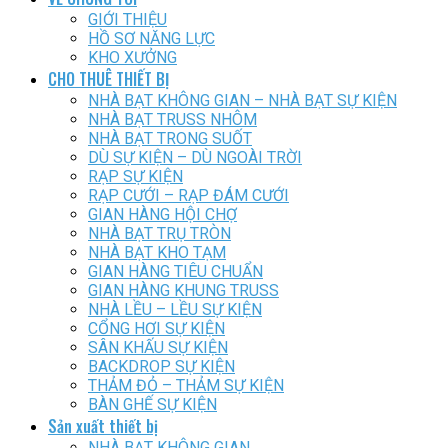
GIỚI THIỆU
HỒ SƠ NĂNG LỰC
KHO XƯỞNG
CHO THUÊ THIẾT BỊ
NHÀ BẠT KHÔNG GIAN – NHÀ BẠT SỰ KIỆN
NHÀ BẠT TRUSS NHÔM
NHÀ BẠT TRONG SUỐT
DÙ SỰ KIỆN – DÙ NGOÀI TRỜI
RẠP SỰ KIỆN
RẠP CƯỚI – RẠP ĐÁM CƯỚI
GIAN HÀNG HỘI CHỢ
NHÀ BẠT TRỤ TRÒN
NHÀ BẠT KHO TẠM
GIAN HÀNG TIÊU CHUẨN
GIAN HÀNG KHUNG TRUSS
NHÀ LỀU – LỀU SỰ KIỆN
CỔNG HƠI SỰ KIỆN
SÂN KHẤU SỰ KIỆN
BACKDROP SỰ KIỆN
THẢM ĐỎ – THẢM SỰ KIỆN
BÀN GHẾ SỰ KIỆN
Sản xuất thiết bị
NHÀ BẠT KHÔNG GIAN