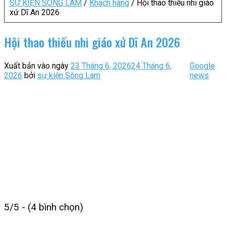
SỰ KIỆN SÔNG LAM
/
Khách hàng
/
Hội thao thiếu nhi giáo
xứ Dĩ An 2026
Hội thao thiếu nhi giáo xứ Dĩ An 2026
Xuất bản vào ngày
23 Tháng 6, 2026
24 Tháng 6,
Google
2026
bởi
sự kiện Sông Lam
news
5/5 - (4 bình chọn)