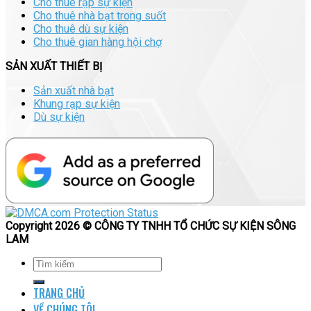
Cho thuê rạp sự kiện
Cho thuê nhà bạt trong suốt
Cho thuê dù sự kiện
Cho thuê gian hàng hội chợ
SẢN XUẤT THIẾT BỊ
Sản xuất nhà bạt
Khung rạp sự kiện
Dù sự kiện
Copyright 2026 © CÔNG TY TNHH TỔ CHỨC SỰ KIỆN SÔNG
LAM
TRANG CHỦ
VỀ CHÚNG TÔI