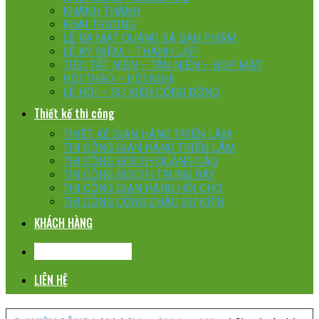
KHÁNH THÀNH
KHAI TRƯƠNG
LỄ RA MẮT QUÁNG BÁ SẢN PHẨM
LỄ KỶ NIỆM – THÀNH LẬP
TIỆC TẤT NIÊN – TÂN NIÊN – HỌP MẶT
HỘI THẢO – HỘI NGHỊ
LỄ HỘI – SỰ KIỆN CỘNG ĐỒNG
Thiết kế thi công
THIẾT KẾ GIAN HÀNG TRIỂN LÃM
THI CÔNG GIAN HÀNG TRIỂN LÃM
THI CÔNG BOOTH QUẢNG CÁO
THI CÔNG BOOTH TRƯNG BÀY
THI CÔNG GIAN HÀNG HỘI CHỢ
THI CÔNG CỔNG CHÀO SỰ KIỆN
KHÁCH HÀNG
CHIA SẺ KINH NGHIỆM
LIÊN HỆ