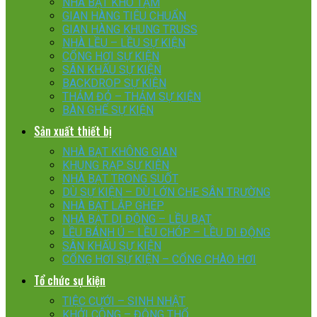
NHÀ BẠT KHO TẠM
GIAN HÀNG TIÊU CHUẨN
GIAN HÀNG KHUNG TRUSS
NHÀ LỀU – LỀU SỰ KIỆN
CỔNG HƠI SỰ KIỆN
SÂN KHẤU SỰ KIỆN
BACKDROP SỰ KIỆN
THẢM ĐỎ – THẢM SỰ KIỆN
BÀN GHẾ SỰ KIỆN
Sản xuất thiết bị
NHÀ BẠT KHÔNG GIAN
KHUNG RẠP SỰ KIỆN
NHÀ BẠT TRONG SUỐT
DÙ SỰ KIỆN – DÙ LỚN CHE SÂN TRƯỜNG
NHÀ BẠT LẮP GHÉP
NHÀ BẠT DI ĐỘNG – LỀU BẠT
LỀU BÁNH Ú – LỀU CHÓP – LỀU DI ĐỘNG
SÂN KHẤU SỰ KIỆN
CỔNG HƠI SỰ KIỆN – CỔNG CHÀO HƠI
Tổ chức sự kiện
TIỆC CƯỚI – SINH NHẬT
KHỞI CÔNG – ĐỘNG THỔ