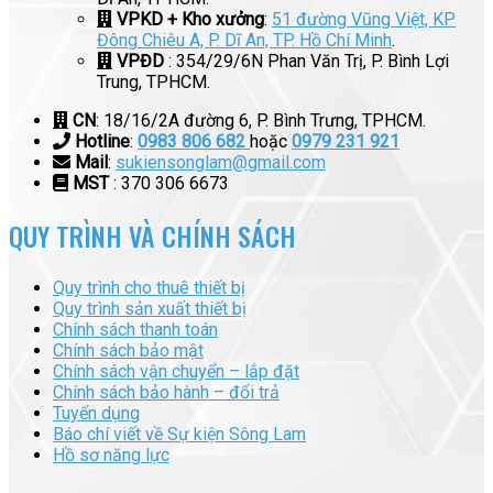
VPKD + Kho xưởng
:
51 đường Vũng Việt, KP
Đông Chiêu A, P. Dĩ An, TP. Hồ Chí Minh
.
VPĐD
: 354/29/6N Phan Văn Trị, P. Bình Lợi
Trung, TPHCM.
CN
: 18/16/2A đường 6, P. Bình Trưng, TPHCM.
Hotline
:
0983 806 682
hoặc
0979 231 921
Mail
:
sukiensonglam@gmail.com
MST
: 370 306 6673
QUY TRÌNH VÀ CHÍNH SÁCH
Quy trình cho thuê thiết bị
Quy trình sản xuất thiết bị
Chính sách thanh toán
Chính sách bảo mật
Chính sách vận chuyển – lắp đặt
Chính sách bảo hành – đổi trả
Tuyển dụng
Báo chí viết về Sự kiện Sông Lam
Hồ sơ năng lực