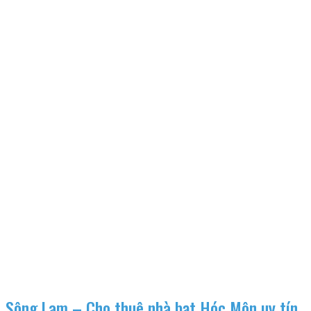
Sông Lam – Cho thuê nhà bạt Hóc Môn uy tín,