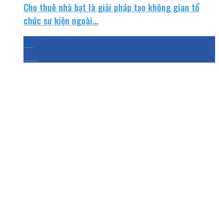
Cho thuê nhà bạt là giải pháp tạo không gian tổ
chức sự kiện ngoài...
24
Th3