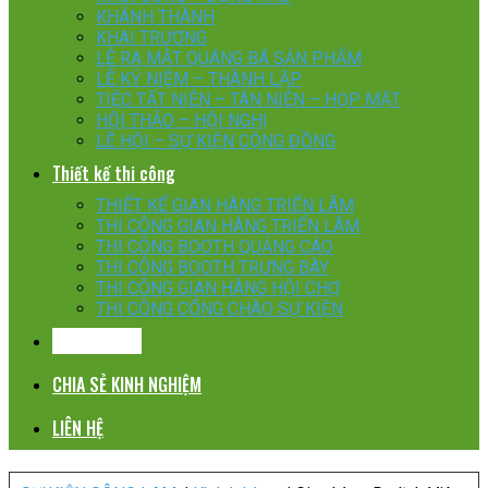
KHÁNH THÀNH
KHAI TRƯƠNG
LỄ RA MẮT QUÁNG BÁ SẢN PHẨM
LỄ KỶ NIỆM – THÀNH LẬP
TIỆC TẤT NIÊN – TÂN NIÊN – HỌP MẶT
HỘI THẢO – HỘI NGHỊ
LỄ HỘI – SỰ KIỆN CỘNG ĐỒNG
Thiết kế thi công
THIẾT KẾ GIAN HÀNG TRIỂN LÃM
THI CÔNG GIAN HÀNG TRIỂN LÃM
THI CÔNG BOOTH QUẢNG CÁO
THI CÔNG BOOTH TRƯNG BÀY
THI CÔNG GIAN HÀNG HỘI CHỢ
THI CÔNG CỔNG CHÀO SỰ KIỆN
KHÁCH HÀNG
CHIA SẺ KINH NGHIỆM
LIÊN HỆ