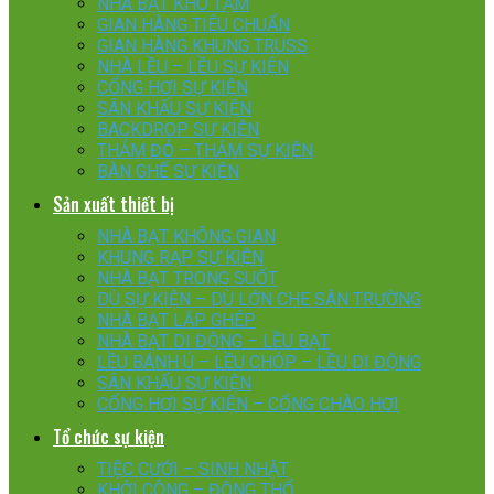
NHÀ BẠT KHO TẠM
GIAN HÀNG TIÊU CHUẨN
GIAN HÀNG KHUNG TRUSS
NHÀ LỀU – LỀU SỰ KIỆN
CỔNG HƠI SỰ KIỆN
SÂN KHẤU SỰ KIỆN
BACKDROP SỰ KIỆN
THẢM ĐỎ – THẢM SỰ KIỆN
BÀN GHẾ SỰ KIỆN
Sản xuất thiết bị
NHÀ BẠT KHÔNG GIAN
KHUNG RẠP SỰ KIỆN
NHÀ BẠT TRONG SUỐT
DÙ SỰ KIỆN – DÙ LỚN CHE SÂN TRƯỜNG
NHÀ BẠT LẮP GHÉP
NHÀ BẠT DI ĐỘNG – LỀU BẠT
LỀU BÁNH Ú – LỀU CHÓP – LỀU DI ĐỘNG
SÂN KHẤU SỰ KIỆN
CỔNG HƠI SỰ KIỆN – CỔNG CHÀO HƠI
Tổ chức sự kiện
TIỆC CƯỚI – SINH NHẬT
KHỞI CÔNG – ĐỘNG THỔ