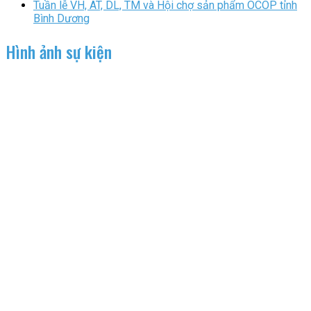
Tuần lễ VH, AT, DL, TM và Hội chợ sản phẩm OCOP tỉnh
Bình Dương
Hình ảnh sự kiện