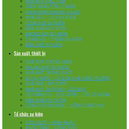
NHÀ BẠT KHO TẠM
GIAN HÀNG TIÊU CHUẨN
GIAN HÀNG KHUNG TRUSS
NHÀ LỀU – LỀU SỰ KIỆN
CỔNG HƠI SỰ KIỆN
SÂN KHẤU SỰ KIỆN
BACKDROP SỰ KIỆN
THẢM ĐỎ – THẢM SỰ KIỆN
BÀN GHẾ SỰ KIỆN
Sản xuất thiết bị
NHÀ BẠT KHÔNG GIAN
KHUNG RẠP SỰ KIỆN
NHÀ BẠT TRONG SUỐT
DÙ SỰ KIỆN – DÙ LỚN CHE SÂN TRƯỜNG
NHÀ BẠT LẮP GHÉP
NHÀ BẠT DI ĐỘNG – LỀU BẠT
LỀU BÁNH Ú – LỀU CHÓP – LỀU DI ĐỘNG
SÂN KHẤU SỰ KIỆN
CỔNG HƠI SỰ KIỆN – CỔNG CHÀO HƠI
Tổ chức sự kiện
TIỆC CƯỚI – SINH NHẬT
KHỞI CÔNG – ĐỘNG THỔ