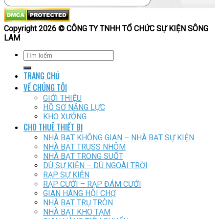
Copyright 2026 © CÔNG TY TNHH TỔ CHỨC SỰ KIỆN SÔNG
LAM
TRANG CHỦ
VỀ CHÚNG TÔI
GIỚI THIỆU
HỒ SƠ NĂNG LỰC
KHO XƯỞNG
CHO THUÊ THIẾT BỊ
NHÀ BẠT KHÔNG GIAN – NHÀ BẠT SỰ KIỆN
NHÀ BẠT TRUSS NHÔM
NHÀ BẠT TRONG SUỐT
DÙ SỰ KIỆN – DÙ NGOÀI TRỜI
RẠP SỰ KIỆN
RẠP CƯỚI – RẠP ĐÁM CƯỚI
GIAN HÀNG HỘI CHỢ
NHÀ BẠT TRỤ TRÒN
NHÀ BẠT KHO TẠM