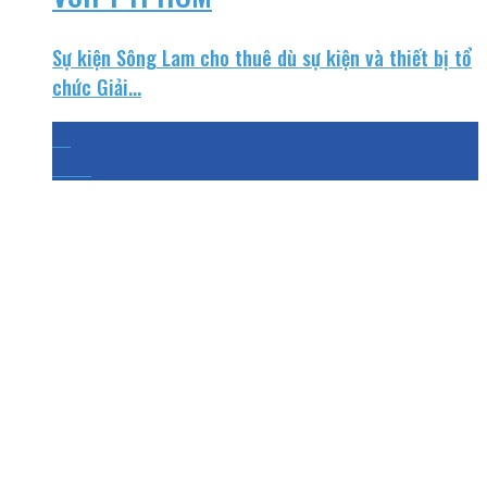
Sự kiện Sông Lam cho thuê dù sự kiện và thiết bị tổ
chức Giải...
14
Th10