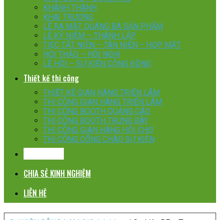
KHÁNH THÀNH
KHAI TRƯƠNG
LỄ RA MẮT QUÁNG BÁ SẢN PHẨM
LỄ KỶ NIỆM – THÀNH LẬP
TIỆC TẤT NIÊN – TÂN NIÊN – HỌP MẶT
HỘI THẢO – HỘI NGHỊ
LỄ HỘI – SỰ KIỆN CỘNG ĐỒNG
Thiết kế thi công
THIẾT KẾ GIAN HÀNG TRIỂN LÃM
THI CÔNG GIAN HÀNG TRIỂN LÃM
THI CÔNG BOOTH QUẢNG CÁO
THI CÔNG BOOTH TRƯNG BÀY
THI CÔNG GIAN HÀNG HỘI CHỢ
THI CÔNG CỔNG CHÀO SỰ KIỆN
KHÁCH HÀNG
CHIA SẺ KINH NGHIỆM
LIÊN HỆ