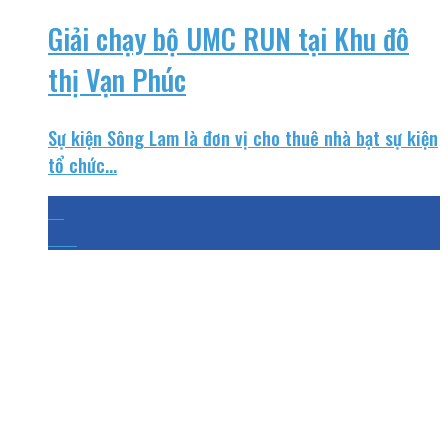
Giải chạy bộ UMC RUN tại Khu đô
thị Vạn Phúc
Sự kiện Sông Lam là đơn vị cho thuê nhà bạt sự kiện
tổ chức...
17
Th5