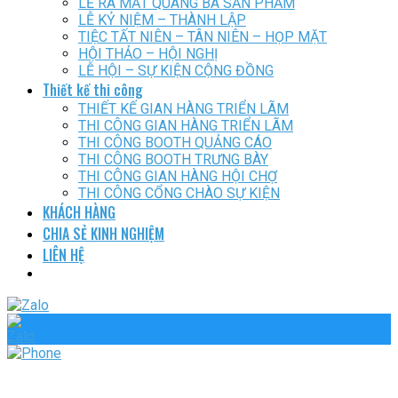
LỄ RA MẮT QUÁNG BÁ SẢN PHẨM
LỄ KỶ NIỆM – THÀNH LẬP
TIỆC TẤT NIÊN – TÂN NIÊN – HỌP MẶT
HỘI THẢO – HỘI NGHỊ
LỄ HỘI – SỰ KIỆN CỘNG ĐỒNG
Thiết kế thi công
THIẾT KẾ GIAN HÀNG TRIỂN LÃM
THI CÔNG GIAN HÀNG TRIỂN LÃM
THI CÔNG BOOTH QUẢNG CÁO
THI CÔNG BOOTH TRƯNG BÀY
THI CÔNG GIAN HÀNG HỘI CHỢ
THI CÔNG CỔNG CHÀO SỰ KIỆN
KHÁCH HÀNG
CHIA SẺ KINH NGHIỆM
LIÊN HỆ