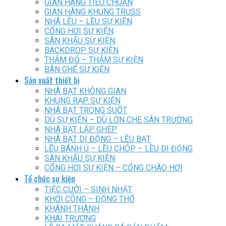
GIAN HÀNG TIÊU CHUẨN
GIAN HÀNG KHUNG TRUSS
NHÀ LỀU – LỀU SỰ KIỆN
CỔNG HƠI SỰ KIỆN
SÂN KHẤU SỰ KIỆN
BACKDROP SỰ KIỆN
THẢM ĐỎ – THẢM SỰ KIỆN
BÀN GHẾ SỰ KIỆN
Sản xuất thiết bị
NHÀ BẠT KHÔNG GIAN
KHUNG RẠP SỰ KIỆN
NHÀ BẠT TRONG SUỐT
DÙ SỰ KIỆN – DÙ LỚN CHE SÂN TRƯỜNG
NHÀ BẠT LẮP GHÉP
NHÀ BẠT DI ĐỘNG – LỀU BẠT
LỀU BÁNH Ú – LỀU CHÓP – LỀU DI ĐỘNG
SÂN KHẤU SỰ KIỆN
CỔNG HƠI SỰ KIỆN – CỔNG CHÀO HƠI
Tổ chức sự kiện
TIỆC CƯỚI – SINH NHẬT
KHỞI CÔNG – ĐỘNG THỔ
KHÁNH THÀNH
KHAI TRƯƠNG