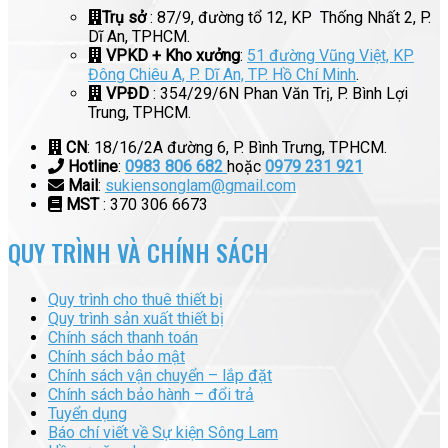
Trụ sở
: 87/9, đường tổ 12, KP Thống Nhất 2, P.
Dĩ An, TPHCM.
VPKD + Kho xưởng
:
51 đường Vũng Việt, KP
Đông Chiêu A, P. Dĩ An, TP. Hồ Chí Minh
.
VPĐD
: 354/29/6N Phan Văn Trị, P. Bình Lợi
Trung, TPHCM.
CN
: 18/16/2A đường 6, P. Bình Trưng, TPHCM.
Hotline
:
0983 806 682
hoặc
0979 231 921
Mail
:
sukiensonglam@gmail.com
MST
: 370 306 6673
QUY TRÌNH VÀ CHÍNH SÁCH
Quy trình cho thuê thiết bị
Quy trình sản xuất thiết bị
Chính sách thanh toán
Chính sách bảo mật
Chính sách vận chuyển – lắp đặt
Chính sách bảo hành – đổi trả
Tuyển dụng
Báo chí viết về Sự kiện Sông Lam