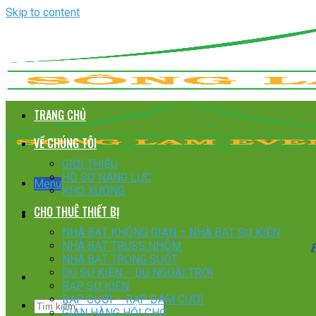
Skip to content
TRANG CHỦ
VỀ CHÚNG TÔI
GIỚI THIỆU
HỒ SƠ NĂNG LỰC
Menu
KHO XƯỞNG
CHO THUÊ THIẾT BỊ
NHÀ BẠT KHÔNG GIAN – NHÀ BẠT SỰ KIỆN
E
NHÀ BẠT TRUSS NHÔM
NHÀ BẠT TRONG SUỐT
DÙ SỰ KIỆN – DÙ NGOÀI TRỜI
RẠP SỰ KIỆN
RẠP CƯỚI – RẠP ĐÁM CƯỚI
GIAN HÀNG HỘI CHỢ