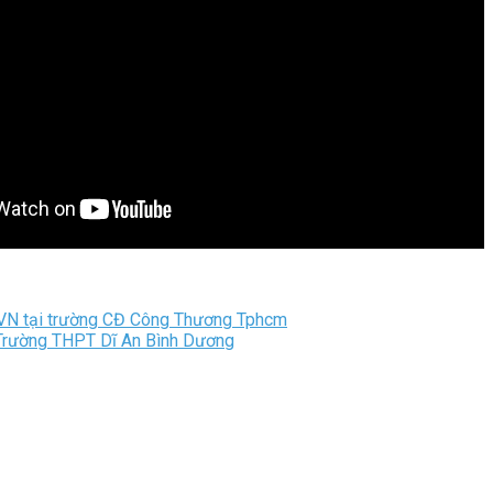
o VN tại trường CĐ Công Thương Tphcm
 Trường THPT Dĩ An Bình Dương