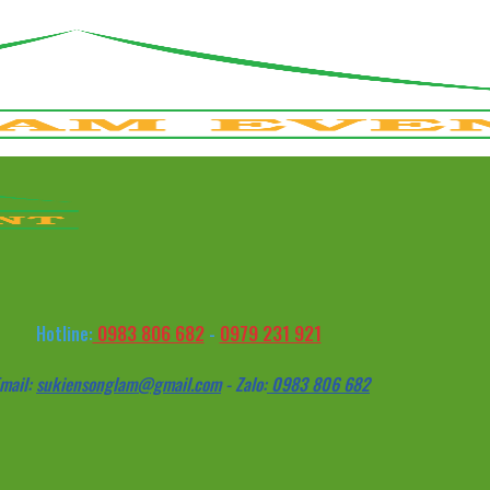
0983 806 682
0979 231 921
Hotline:
-
mail:
sukiensonglam@gmail.com
- Zalo:
0983 806 682