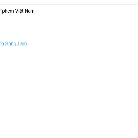
 Tphcm Việt Nam
iện Sông Lam