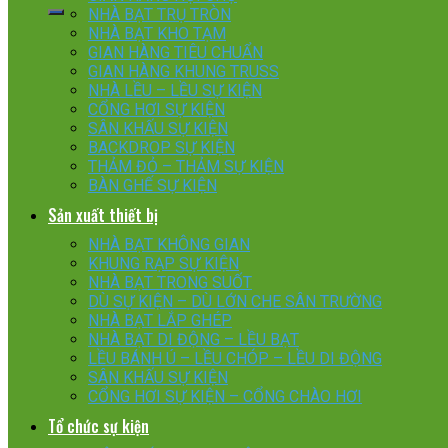
NHÀ BẠT TRỤ TRÒN
NHÀ BẠT KHO TẠM
GIAN HÀNG TIÊU CHUẨN
GIAN HÀNG KHUNG TRUSS
NHÀ LỀU – LỀU SỰ KIỆN
CỔNG HƠI SỰ KIỆN
SÂN KHẤU SỰ KIỆN
BACKDROP SỰ KIỆN
THẢM ĐỎ – THẢM SỰ KIỆN
BÀN GHẾ SỰ KIỆN
Sản xuất thiết bị
NHÀ BẠT KHÔNG GIAN
KHUNG RẠP SỰ KIỆN
NHÀ BẠT TRONG SUỐT
DÙ SỰ KIỆN – DÙ LỚN CHE SÂN TRƯỜNG
NHÀ BẠT LẮP GHÉP
NHÀ BẠT DI ĐỘNG – LỀU BẠT
LỀU BÁNH Ú – LỀU CHÓP – LỀU DI ĐỘNG
SÂN KHẤU SỰ KIỆN
CỔNG HƠI SỰ KIỆN – CỔNG CHÀO HƠI
Tổ chức sự kiện