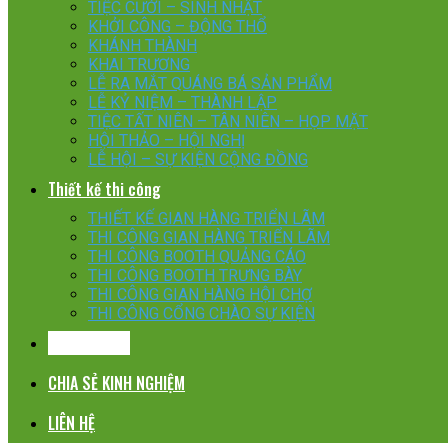
TIỆC CƯỚI – SINH NHẬT
KHỞI CÔNG – ĐỘNG THỔ
KHÁNH THÀNH
KHAI TRƯƠNG
LỄ RA MẮT QUÁNG BÁ SẢN PHẨM
LỄ KỶ NIỆM – THÀNH LẬP
TIỆC TẤT NIÊN – TÂN NIÊN – HỌP MẶT
HỘI THẢO – HỘI NGHỊ
LỄ HỘI – SỰ KIỆN CỘNG ĐỒNG
Thiết kế thi công
THIẾT KẾ GIAN HÀNG TRIỂN LÃM
THI CÔNG GIAN HÀNG TRIỂN LÃM
THI CÔNG BOOTH QUẢNG CÁO
THI CÔNG BOOTH TRƯNG BÀY
THI CÔNG GIAN HÀNG HỘI CHỢ
THI CÔNG CỔNG CHÀO SỰ KIỆN
KHÁCH HÀNG
CHIA SẺ KINH NGHIỆM
LIÊN HỆ