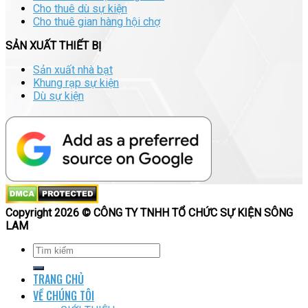
Cho thuê dù sự kiện
Cho thuê gian hàng hội chợ
SẢN XUẤT THIẾT BỊ
Sản xuất nhà bạt
Khung rạp sự kiện
Dù sự kiện
Copyright 2026 © CÔNG TY TNHH TỔ CHỨC SỰ KIỆN SÔNG
LAM
TRANG CHỦ
VỀ CHÚNG TÔI