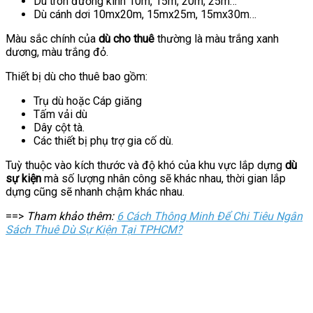
Dù tròn đường kính 10m, 15m, 20m, 25m…
Dù cánh dơi 10mx20m, 15mx25m, 15mx30m…
Màu sắc chính của
dù cho thuê
thường là màu trắng xanh
dương, màu trắng đỏ.
Thiết bị dù cho thuê bao gồm:
Trụ dù hoặc Cáp giăng
Tấm vải dù
Dây cột tà.
Các thiết bị phụ trợ gia cố dù.
Tuỳ thuộc vào kích thước và độ khó của khu vực lắp dựng
dù
sự kiện
mà số lượng nhân công sẽ khác nhau, thời gian lắp
dựng cũng sẽ nhanh chậm khác nhau.
==>
Tham khảo thêm:
6 Cách Thông Minh Để Chi Tiêu Ngân
Sách Thuê Dù Sự Kiện Tại TPHCM?