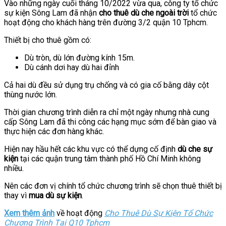
Vào những ngày cuối tháng 10/2022 vừa qua, công ty tổ chức
sự kiện Sông Lam đã nhận
cho thuê dù che ngoài trời
tổ chức
hoạt động cho khách hàng trên đường 3/2 quận 10 Tphcm.
Thiết bị cho thuê gồm có:
Dù tròn, dù lớn đường kính 15m.
Dù cánh dơi hay dù hai đỉnh
Cả hai dù đều sử dụng trụ chống và có gia cố bằng dây cột
thùng nước lớn.
Thời gian chương trình diễn ra chỉ một ngày nhưng nhà cung
cấp Sông Lam đã thi công các hạng mục sớm để bàn giao và
thực hiện các đơn hàng khác.
Hiện nay hầu hết các khu vực có thể dựng cố định
dù che sự
kiện
tại các quận trung tâm thành phố Hồ Chí Minh không
nhiều.
Nên các đơn vị chính tổ chức chương trình sẽ chọn thuê thiết bị
thay vì
mua dù sự kiện
.
Xem thêm ảnh
về hoạt động
Cho Thuê Dù Sự Kiện Tổ Chức
Chương Trình Tại Q10 Tphcm