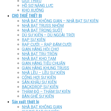
GIỚI THIỆU
HỒ SƠ NĂNG LỰC
KHO XƯỞNG
CHO THUÊ THIẾT BỊ
NHÀ BẠT KHÔNG GIAN – NHÀ BẠT SỰ KIỆN
NHÀ BẠT TRUSS NHÔM
NHÀ BẠT TRONG SUỐT
DÙ SỰ KIỆN – DÙ NGOÀI TRỜI
RẠP SỰ KIỆN
RẠP CƯỚI – RẠP ĐÁM CƯỚI
GIAN HÀNG HỘI CHỢ
NHÀ BẠT TRỤ TRÒN
NHÀ BẠT KHO TẠM
GIAN HÀNG TIÊU CHUẨN
GIAN HÀNG KHUNG TRUSS
NHÀ LỀU – LỀU SỰ KIỆN
CỔNG HƠI SỰ KIỆN
SÂN KHẤU SỰ KIỆN
BACKDROP SỰ KIỆN
THẢM ĐỎ – THẢM SỰ KIỆN
BÀN GHẾ SỰ KIỆN
Sản xuất thiết bị
NHÀ BẠT KHÔNG GIAN