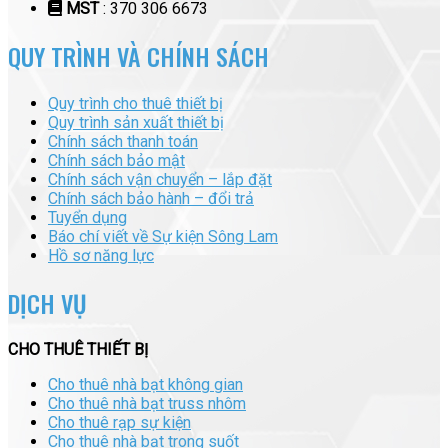
MST
: 370 306 6673
QUY TRÌNH VÀ CHÍNH SÁCH
Quy trình cho thuê thiết bị
Quy trình sản xuất thiết bị
Chính sách thanh toán
Chính sách bảo mật
Chính sách vận chuyển – lắp đặt
Chính sách bảo hành – đổi trả
Tuyển dụng
Báo chí viết về Sự kiện Sông Lam
Hồ sơ năng lực
DỊCH VỤ
CHO THUÊ THIẾT BỊ
Cho thuê nhà bạt không gian
Cho thuê nhà bạt truss nhôm
Cho thuê rạp sự kiện
Cho thuê nhà bạt trong suốt