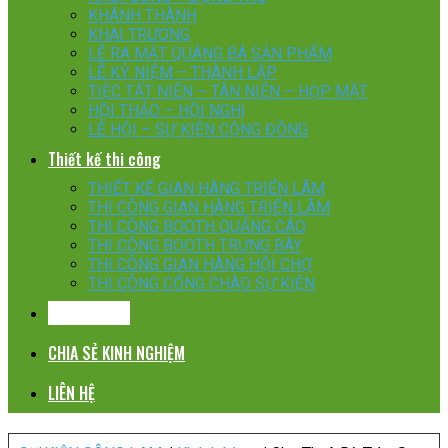
KHÁNH THÀNH
KHAI TRƯƠNG
LỄ RA MẮT QUÁNG BÁ SẢN PHẨM
LỄ KỶ NIỆM – THÀNH LẬP
TIỆC TẤT NIÊN – TÂN NIÊN – HỌP MẶT
HỘI THẢO – HỘI NGHỊ
LỄ HỘI – SỰ KIỆN CỘNG ĐỒNG
Thiết kế thi công
THIẾT KẾ GIAN HÀNG TRIỂN LÃM
THI CÔNG GIAN HÀNG TRIỂN LÃM
THI CÔNG BOOTH QUẢNG CÁO
THI CÔNG BOOTH TRƯNG BÀY
THI CÔNG GIAN HÀNG HỘI CHỢ
THI CÔNG CỔNG CHÀO SỰ KIỆN
KHÁCH HÀNG
CHIA SẺ KINH NGHIỆM
LIÊN HỆ