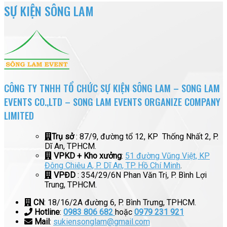
SỰ KIỆN SÔNG LAM
CÔNG TY TNHH TỔ CHỨC SỰ KIỆN SÔNG LAM – SONG LAM
EVENTS CO.,LTD – SONG LAM EVENTS ORGANIZE COMPANY
LIMITED
Trụ sở
: 87/9, đường tổ 12, KP Thống Nhất 2, P.
Dĩ An, TPHCM.
VPKD + Kho xưởng
:
51 đường Vũng Việt, KP
Đông Chiêu A, P. Dĩ An, TP. Hồ Chí Minh
.
VPĐD
: 354/29/6N Phan Văn Trị, P. Bình Lợi
Trung, TPHCM.
CN
: 18/16/2A đường 6, P. Bình Trưng, TPHCM.
Hotline
:
0983 806 682
hoặc
0979 231 921
Mail
:
sukiensonglam@gmail.com