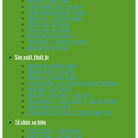
NHÀ BẠT KHO TẠM
GIAN HÀNG TIÊU CHUẨN
GIAN HÀNG KHUNG TRUSS
NHÀ LỀU – LỀU SỰ KIỆN
CỔNG HƠI SỰ KIỆN
SÂN KHẤU SỰ KIỆN
BACKDROP SỰ KIỆN
THẢM ĐỎ – THẢM SỰ KIỆN
BÀN GHẾ SỰ KIỆN
Sản xuất thiết bị
NHÀ BẠT KHÔNG GIAN
KHUNG RẠP SỰ KIỆN
NHÀ BẠT TRONG SUỐT
DÙ SỰ KIỆN – DÙ LỚN CHE SÂN TRƯỜNG
NHÀ BẠT LẮP GHÉP
NHÀ BẠT DI ĐỘNG – LỀU BẠT
LỀU BÁNH Ú – LỀU CHÓP – LỀU DI ĐỘNG
SÂN KHẤU SỰ KIỆN
CỔNG HƠI SỰ KIỆN – CỔNG CHÀO HƠI
Tổ chức sự kiện
TIỆC CƯỚI – SINH NHẬT
KHỞI CÔNG – ĐỘNG THỔ