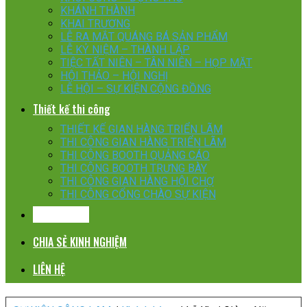
KHÁNH THÀNH
KHAI TRƯƠNG
LỄ RA MẮT QUÁNG BÁ SẢN PHẨM
LỄ KỶ NIỆM – THÀNH LẬP
TIỆC TẤT NIÊN – TÂN NIÊN – HỌP MẶT
HỘI THẢO – HỘI NGHỊ
LỄ HỘI – SỰ KIỆN CỘNG ĐỒNG
Thiết kế thi công
THIẾT KẾ GIAN HÀNG TRIỂN LÃM
THI CÔNG GIAN HÀNG TRIỂN LÃM
THI CÔNG BOOTH QUẢNG CÁO
THI CÔNG BOOTH TRƯNG BÀY
THI CÔNG GIAN HÀNG HỘI CHỢ
THI CÔNG CỔNG CHÀO SỰ KIỆN
KHÁCH HÀNG
CHIA SẺ KINH NGHIỆM
LIÊN HỆ