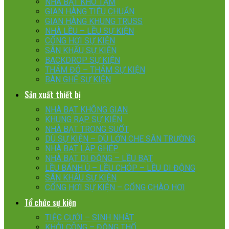
NHÀ BẠT KHO TẠM
GIAN HÀNG TIÊU CHUẨN
GIAN HÀNG KHUNG TRUSS
NHÀ LỀU – LỀU SỰ KIỆN
CỔNG HƠI SỰ KIỆN
SÂN KHẤU SỰ KIỆN
BACKDROP SỰ KIỆN
THẢM ĐỎ – THẢM SỰ KIỆN
BÀN GHẾ SỰ KIỆN
Sản xuất thiết bị
NHÀ BẠT KHÔNG GIAN
KHUNG RẠP SỰ KIỆN
NHÀ BẠT TRONG SUỐT
DÙ SỰ KIỆN – DÙ LỚN CHE SÂN TRƯỜNG
NHÀ BẠT LẮP GHÉP
NHÀ BẠT DI ĐỘNG – LỀU BẠT
LỀU BÁNH Ú – LỀU CHÓP – LỀU DI ĐỘNG
SÂN KHẤU SỰ KIỆN
CỔNG HƠI SỰ KIỆN – CỔNG CHÀO HƠI
Tổ chức sự kiện
TIỆC CƯỚI – SINH NHẬT
KHỞI CÔNG – ĐỘNG THỔ