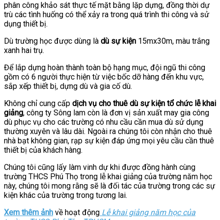
phân công khảo sát thực tế mặt bằng lặp dựng, đồng thời dự
trù các tình huống có thể xảy ra trong quá trình thi công và sử
dụng thiết bị.
Dù trường học được dùng là
dù sự kiện
15mx30m, màu trắng
xanh hai trụ.
Để lắp dựng hoàn thành toàn bộ hạng mục, đội ngũ thi công
gồm có 6 người thực hiện từ việc bốc dỡ hàng đến khu vực,
sắp xếp thiết bị, dựng dù và gia cố dù.
Không chỉ cung cấp
dịch vụ cho thuê dù sự kiện tổ chức lễ khai
giảng
, công ty Sông lam còn là đơn vị sản xuất may gia công
dù phục vụ cho các trường có nhu cầu cần mua dù sử dụng
thường xuyên và lâu dài. Ngoài ra chúng tôi còn nhận cho thuê
nhà bạt không gian, rạp sự kiện đáp ứng mọi yêu cầu cần thuê
thiết bị của khách hàng.
Chúng tôi cũng lấy làm vinh dự khi được đồng hành cùng
trường THCS Phú Thọ trong lễ khai giảng của trường năm học
này, chúng tôi mong rằng sẽ là đối tác của trường trong các sự
kiện khác của trường trong tương lai.
Xem thêm ảnh
về hoạt động
Lễ khai giảng năm học của