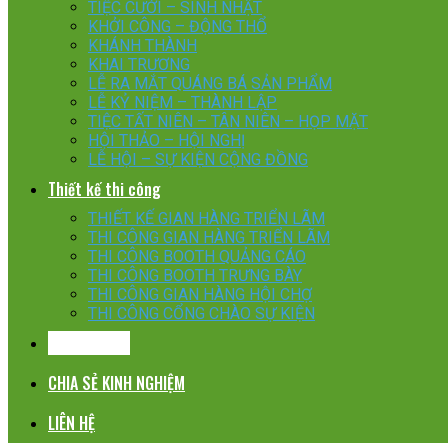
TIỆC CƯỚI – SINH NHẬT
KHỞI CÔNG – ĐỘNG THỔ
KHÁNH THÀNH
KHAI TRƯƠNG
LỄ RA MẮT QUÁNG BÁ SẢN PHẨM
LỄ KỶ NIỆM – THÀNH LẬP
TIỆC TẤT NIÊN – TÂN NIÊN – HỌP MẶT
HỘI THẢO – HỘI NGHỊ
LỄ HỘI – SỰ KIỆN CỘNG ĐỒNG
Thiết kế thi công
THIẾT KẾ GIAN HÀNG TRIỂN LÃM
THI CÔNG GIAN HÀNG TRIỂN LÃM
THI CÔNG BOOTH QUẢNG CÁO
THI CÔNG BOOTH TRƯNG BÀY
THI CÔNG GIAN HÀNG HỘI CHỢ
THI CÔNG CỔNG CHÀO SỰ KIỆN
KHÁCH HÀNG
CHIA SẺ KINH NGHIỆM
LIÊN HỆ