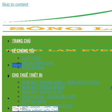
Skip to content
TRANG CHỦ
VỀ CHÚNG TÔI
GIỚI THIỆU
HỒ SƠ NĂNG LỰC
Menu
KHO XƯỞNG
CHO THUÊ THIẾT BỊ
NHÀ BẠT KHÔNG GIAN – NHÀ BẠT SỰ KIỆN
E
NHÀ BẠT TRUSS NHÔM
NHÀ BẠT TRONG SUỐT
DÙ SỰ KIỆN – DÙ NGOÀI TRỜI
RẠP SỰ KIỆN
RẠP CƯỚI – RẠP ĐÁM CƯỚI
GIAN HÀNG HỘI CHỢ