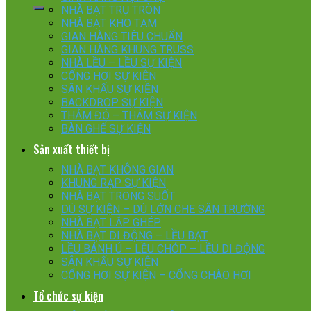
NHÀ BẠT TRỤ TRÒN
NHÀ BẠT KHO TẠM
GIAN HÀNG TIÊU CHUẨN
GIAN HÀNG KHUNG TRUSS
NHÀ LỀU – LỀU SỰ KIỆN
CỔNG HƠI SỰ KIỆN
SÂN KHẤU SỰ KIỆN
BACKDROP SỰ KIỆN
THẢM ĐỎ – THẢM SỰ KIỆN
BÀN GHẾ SỰ KIỆN
Sản xuất thiết bị
NHÀ BẠT KHÔNG GIAN
KHUNG RẠP SỰ KIỆN
NHÀ BẠT TRONG SUỐT
DÙ SỰ KIỆN – DÙ LỚN CHE SÂN TRƯỜNG
NHÀ BẠT LẮP GHÉP
NHÀ BẠT DI ĐỘNG – LỀU BẠT
LỀU BÁNH Ú – LỀU CHÓP – LỀU DI ĐỘNG
SÂN KHẤU SỰ KIỆN
CỔNG HƠI SỰ KIỆN – CỔNG CHÀO HƠI
Tổ chức sự kiện