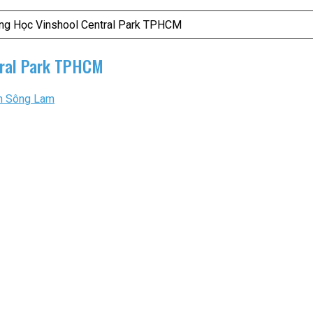
ung Học Vinshool Central Park TPHCM
tral Park TPHCM
n Sông Lam