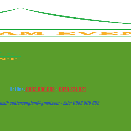
0983 806 682
0979 231 921
Hotline:
-
mail:
sukiensonglam@gmail.com
- Zalo:
0983 806 682